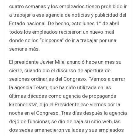
ce
tt
at
ar
cuatro semanas y los empleados tienen prohibido ir
b
er
s
e
a trabajar a esa agencia de noticias y publicidad del
o
A
Estado nacional. De hecho, este lunes 1° de abril
o
p
todos los empleados recibieron un nuevo mail
k
p
donde se los “dispensa” de ir a trabajar por una
semana más.
El presidente Javier Milei anunció hace un mes su
cierre, cuando dio el discurso de apertura de
sesiones ordinarias del Congreso. “Vamos a cerrar
la agencia Télam, que ha sido utilizada en las
últimas décadas como agencia de propaganda
kirchnerista”, dijo el Presidente ese viernes por la
noche en el Congreso. Tres días después la agencia
dejó de funcionar, se dio de baja su sitio web, las
dos sedes amanecieron valladas y sus empleados