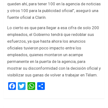
queden ahí, para tener 100 en la agencia de noticias
y otros 100 para la publicidad oficial”, aseguró una
fuente oficial a Clarín.
Lo cierto es que para llegar a esa cifra de solo 200
empleados, el Gobierno tendrá que redoblar sus
esfuerzos, ya que hasta ahora los anuncios
oficiales tuvieron poco impacto entre los
empleados, quienes montaron un acampe
permanente en la puerta de la agencia, para
mostrar su disconformidad con la decisión oficial y
visibilizar sus ganas de volver a trabajar en Télam.
F
T
W
S
a
wi
h
h
ce
tt
at
ar