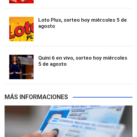
t
u
o
r
e
M
Loto Plus, sorteo hoy miércoles 5 de
e
b
agosto
k
a
s
a
r
e
m
t
p
Quini 6 en vivo, sorteo hoy miércoles
5 de agosto
s
MÁS INFORMACIONES