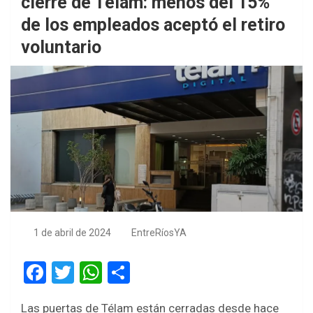
cierre de Télam: menos del 15%
de los empleados aceptó el retiro
voluntario
1 de abril de 2024
EntreRíosYA
F
T
W
S
a
wi
h
h
Las puertas de Télam están cerradas desde hace