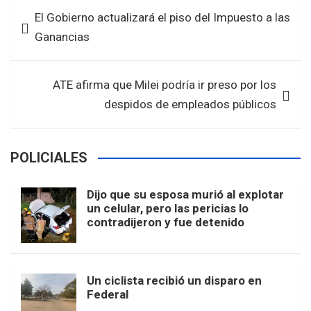
b
er
s
e
Navegación
El Gobierno actualizará el piso del Impuesto a las
o
A
de
Ganancias
o
p
entradas
k
p
ATE afirma que Milei podría ir preso por los
despidos de empleados públicos
POLICIALES
Dijo que su esposa murió al explotar
un celular, pero las pericias lo
contradijeron y fue detenido
Un ciclista recibió un disparo en
Federal