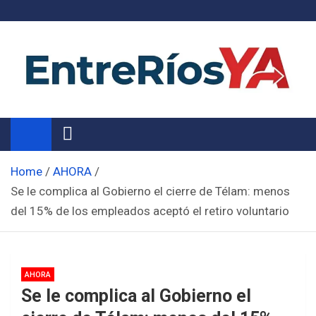
Skip
to
content
Noticias de Entre Ríos
Información de toda la provincia ahora
Home
AHORA
Se le complica al Gobierno el cierre de Télam: menos
del 15% de los empleados aceptó el retiro voluntario
AHORA
Se le complica al Gobierno el