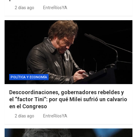
2 días ago
EntreRíosYA
POLÍTICA Y ECONOMÍA
Descoordinaciones, gobernadores rebeldes y
el “factor Tini”: por qué Milei sufrió un calvario
en el Congreso
2 días ago
EntreRíosYA