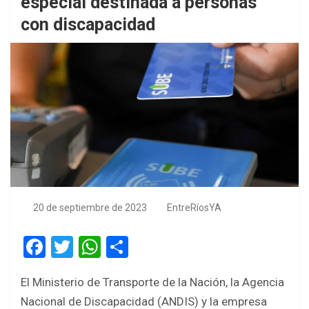
especial destinada a personas
con discapacidad
20 de septiembre de 2023
EntreRíosYA
F
T
W
S
a
wi
h
h
El Ministerio de Transporte de la Nación, la Agencia
ce
tt
at
ar
Nacional de Discapacidad (ANDIS) y la empresa