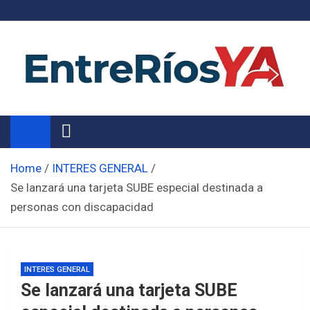
Skip
to
content
Noticias de Entre Ríos
Información de toda la provincia ahora
Home
INTERES GENERAL
Se lanzará una tarjeta SUBE especial destinada a
personas con discapacidad
INTERES GENERAL
Se lanzará una tarjeta SUBE