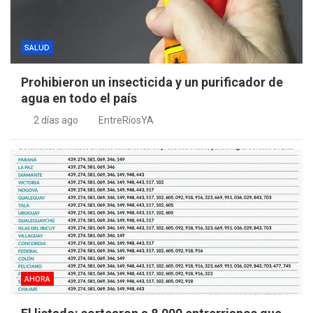
SALUD
Prohibieron un insecticida y un purificador de
agua en todo el país
2 días ago
EntreRíosYA
AHORA