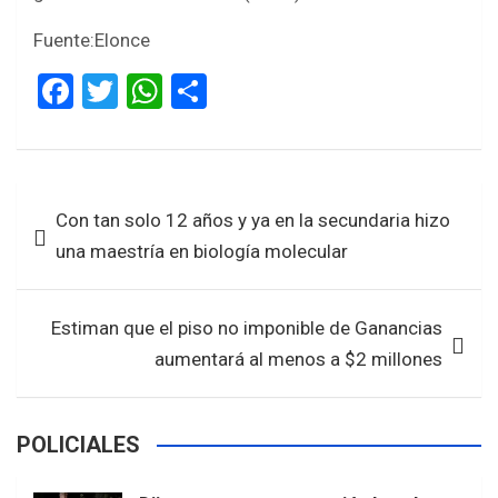
Fuente:Elonce
F
T
W
S
a
wi
h
h
ce
tt
at
ar
b
er
s
e
Navegación
Con tan solo 12 años y ya en la secundaria hizo
o
A
de
una maestría en biología molecular
o
p
entradas
k
p
Estiman que el piso no imponible de Ganancias
aumentará al menos a $2 millones
POLICIALES