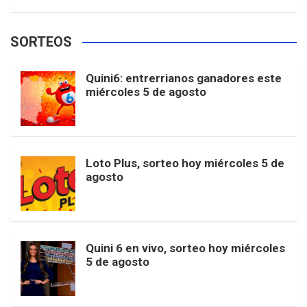
w
o
e
e
t
T
t
g
SORTEOS
i
u
e
b
a
o
e
l
Quini6: entrerrianos ganadores este
t
T
d
miércoles 5 de agosto
o
g
k
r
e
t
u
o
r
e
M
Loto Plus, sorteo hoy miércoles 5 de
e
b
agosto
k
a
s
a
r
e
m
t
p
Quini 6 en vivo, sorteo hoy miércoles
5 de agosto
s