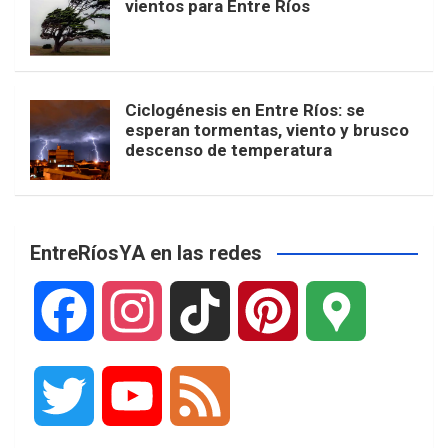
vientos para Entre Ríos
Ciclogénesis en Entre Ríos: se
esperan tormentas, viento y brusco
descenso de temperatura
EntreRíosYA en las redes
F
I
T
P
G
a
n
i
i
o
T
Y
F
c
s
k
n
o