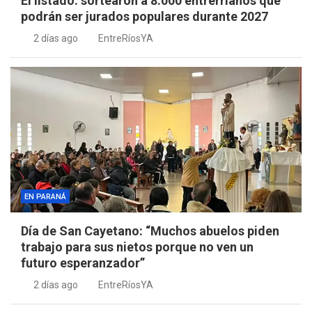
El listado: sortearon a 8.000 entrerrianos que
podrán ser jurados populares durante 2027
2 días ago
EntreRíosYA
EN PARANÁ
Día de San Cayetano: “Muchos abuelos piden
trabajo para sus nietos porque no ven un
futuro esperanzador”
2 días ago
EntreRíosYA