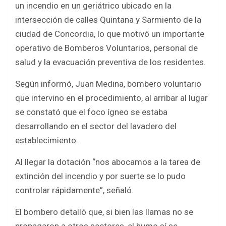
un incendio en un geriátrico ubicado en la
b
er
s
e
intersección de calles Quintana y Sarmiento de la
o
A
ciudad de Concordia, lo que motivó un importante
o
p
operativo de Bomberos Voluntarios, personal de
k
p
salud y la evacuación preventiva de los residentes.
Según informó, Juan Medina, bombero voluntario
que intervino en el procedimiento, al arribar al lugar
se constató que el foco ígneo se estaba
desarrollando en el sector del lavadero del
establecimiento.
Al llegar la dotación “nos abocamos a la tarea de
extinción del incendio y por suerte se lo pudo
controlar rápidamente”, señaló.
El bombero detalló que, si bien las llamas no se