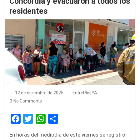
Concordia y evacuaron a todos los
residentes
12 de diciembre de 2025
EntreRíosYA
No Comments
F
T
W
S
a
wi
h
h
En horas del mediodía de este viernes se registró
ce
tt
at
ar