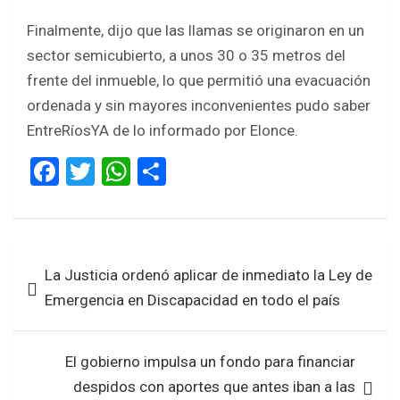
Finalmente, dijo que las llamas se originaron en un
sector semicubierto, a unos 30 o 35 metros del
frente del inmueble, lo que permitió una evacuación
ordenada y sin mayores inconvenientes pudo saber
EntreRíosYA de lo informado por Elonce.
F
T
W
S
a
wi
h
h
ce
tt
at
ar
b
er
s
e
Navegación
La Justicia ordenó aplicar de inmediato la Ley de
o
A
de
Emergencia en Discapacidad en todo el país
o
p
entradas
k
p
El gobierno impulsa un fondo para financiar
despidos con aportes que antes iban a las