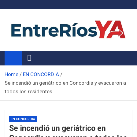
Skip
to
content
Noticias de Entre Ríos
Información de toda la provincia ahora
Home
EN CONCORDIA
Se incendió un geriátrico en Concordia y evacuaron a
todos los residentes
EN CONCORDIA
Se incendió un geriátrico en