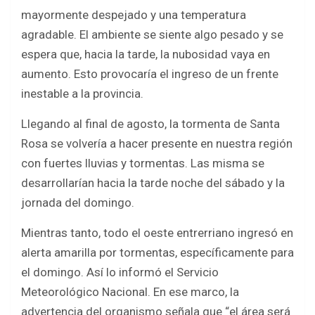
ce
tt
at
ar
mayormente despejado y una temperatura
b
er
s
e
agradable. El ambiente se siente algo pesado y se
o
A
espera que, hacia la tarde, la nubosidad vaya en
o
p
aumento. Esto provocaría el ingreso de un frente
k
p
inestable a la provincia.
Llegando al final de agosto, la tormenta de Santa
Rosa se volvería a hacer presente en nuestra región
con fuertes lluvias y tormentas. Las misma se
desarrollarían hacia la tarde noche del sábado y la
jornada del domingo.
Mientras tanto, todo el oeste entrerriano ingresó en
alerta amarilla por tormentas, específicamente para
el domingo. Así lo informó el Servicio
Meteorológico Nacional. En ese marco, la
advertencia del organismo señala que “el área será