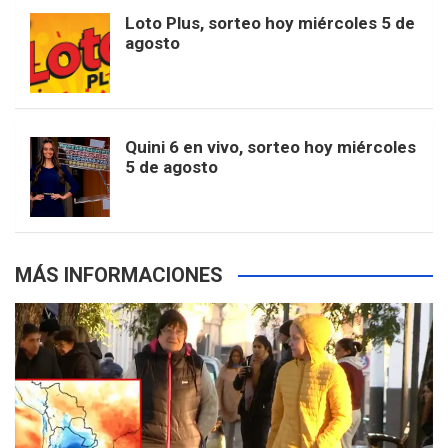
o
r
e
M
Loto Plus, sorteo hoy miércoles 5 de
e
b
agosto
k
a
s
a
r
e
m
t
p
Quini 6 en vivo, sorteo hoy miércoles
5 de agosto
s
MÁS INFORMACIONES