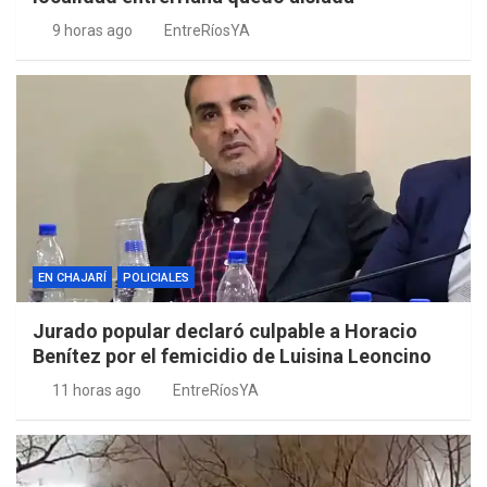
9 horas ago
EntreRíosYA
EN CHAJARÍ
POLICIALES
Jurado popular declaró culpable a Horacio
Benítez por el femicidio de Luisina Leoncino
11 horas ago
EntreRíosYA