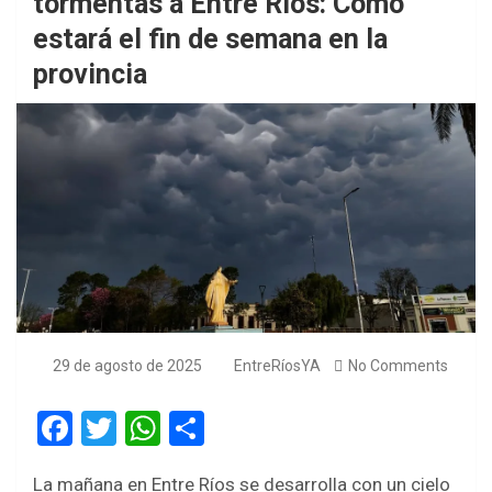
tormentas a Entre Ríos: Cómo
estará el fin de semana en la
provincia
29 de agosto de 2025
EntreRíosYA
No Comments
F
T
W
S
a
wi
h
h
La mañana en Entre Ríos se desarrolla con un cielo