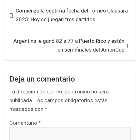
b
er
s
e
Navegación
Comienza la séptima fecha del Torneo Clausura
o
A
de
2025: Hoy se juegan tres partidos
o
p
entradas
k
p
Argentina le ganó 82 a 77 a Puerto Rico y están
en semifinales del AmeriCup
Deja un comentario
Tu dirección de correo electrónico no será
publicada.
Los campos obligatorios están
marcados con
*
Comentario
*