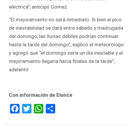
eléctrica”, anticipó Gómez.
“El mejoramiento no será inmediato. Si bien el pico
de inestabilidad se dará entre sábado y madrugada
del domingo, las lluvias débiles podrían continuar
hasta la tarde del domingo”, explicó el meteorólogo
y agregó que “el domingo sería un día inestable y el
mejoramiento llegaría hacia finales de la tarde”,
adelantó.
Con información de Elonce
F
T
W
S
a
wi
h
h
ce
tt
at
ar