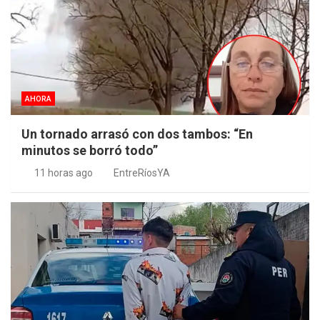
AHORA
Un tornado arrasó con dos tambos: “En
minutos se borró todo”
11 horas ago
EntreRíosYA