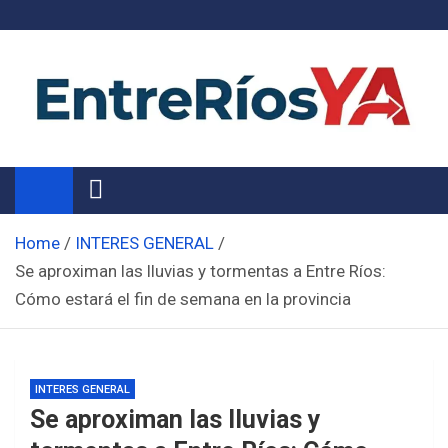
Skip
to
content
Noticias de Entre Ríos
Información de toda la provincia ahora
Home
INTERES GENERAL
Se aproximan las lluvias y tormentas a Entre Ríos:
Cómo estará el fin de semana en la provincia
INTERES GENERAL
Se aproximan las lluvias y