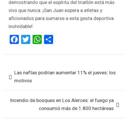
demostrando que el espíritu del triatlón está más
vivo que nunca. ¡San Juan espera a atletas y
aficionados para sumarse a esta gesta deportiva
inolvidable!
F
T
W
S
a
wi
h
h
ce
tt
at
ar
b
er
s
e
Navegación
Las naftas podrían aumentar 11% el jueves: los
o
A
de
motivos
o
p
entradas
k
p
Incendio de bosques en Los Alerces: el fuego ya
consumió más de 1.800 hectáreas