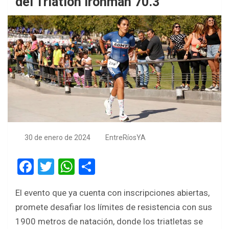
del Triatlón Ironman 70.3
30 de enero de 2024
EntreRíosYA
F
T
W
S
a
wi
h
h
El evento que ya cuenta con inscripciones abiertas,
ce
tt
at
ar
promete desafiar los límites de resistencia con sus
b
er
s
e
1900 metros de natación, donde los triatletas se