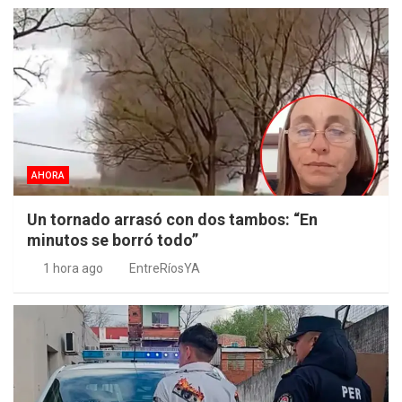
AHORA
Un tornado arrasó con dos tambos: “En
minutos se borró todo”
1 hora ago
EntreRíosYA