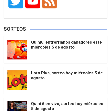
T
Y
F
c
s
k
n
o
w
o
e
e
t
T
t
g
SORTEOS
i
u
e
b
a
o
e
l
Quini6: entrerrianos ganadores este
t
T
d
miércoles 5 de agosto
o
g
k
r
e
t
u
o
r
e
M
Loto Plus, sorteo hoy miércoles 5 de
e
b
agosto
k
a
s
a
r
e
m
t
p
Quini 6 en vivo, sorteo hoy miércoles
5 de agosto