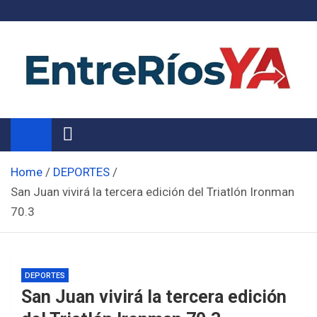
Skip
to
content
Noticias de Entre Ríos
Información de toda la provincia ahora
Home
DEPORTES
San Juan vivirá la tercera edición del Triatlón Ironman
70.3
DEPORTES
San Juan vivirá la tercera edición