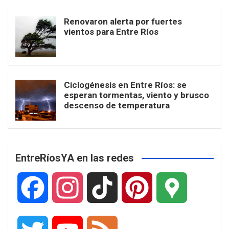
Renovaron alerta por fuertes
vientos para Entre Ríos
Ciclogénesis en Entre Ríos: se
esperan tormentas, viento y brusco
descenso de temperatura
EntreRíosYA en las redes
F
I
T
P
G
a
n
i
i
o