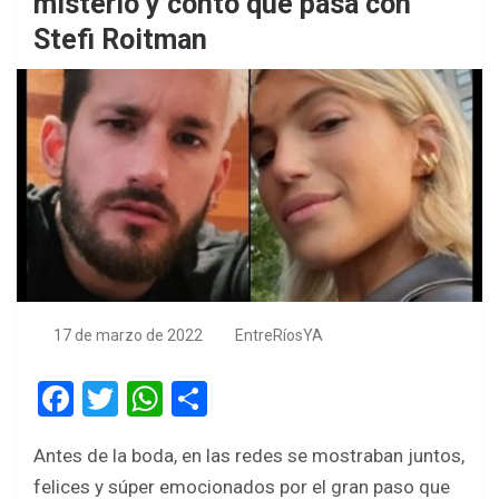
misterio y contó qué pasa con
Stefi Roitman
17 de marzo de 2022
EntreRíosYA
F
T
W
S
a
wi
h
h
Antes de la boda, en las redes se mostraban juntos,
ce
tt
at
ar
felices y súper emocionados por el gran paso que