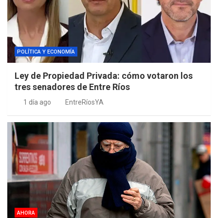
POLÍTICA Y ECONOMÍA
Ley de Propiedad Privada: cómo votaron los
tres senadores de Entre Ríos
1 día ago
EntreRíosYA
AHORA