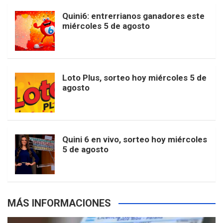
b
a
o
e
l
Quini6: entrerrianos ganadores este
t
T
d
miércoles 5 de agosto
o
g
k
r
e
t
u
o
r
e
M
Loto Plus, sorteo hoy miércoles 5 de
e
b
agosto
k
a
s
a
r
e
m
t
p
Quini 6 en vivo, sorteo hoy miércoles
5 de agosto
s
MÁS INFORMACIONES