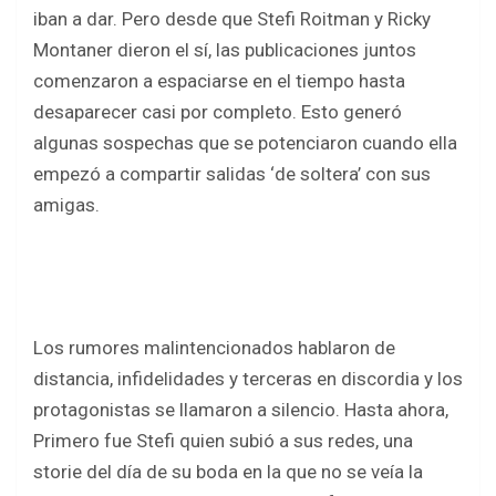
b
er
s
e
iban a dar. Pero desde que Stefi Roitman y Ricky
o
A
Montaner dieron el sí, las publicaciones juntos
o
p
comenzaron a espaciarse en el tiempo hasta
k
p
desaparecer casi por completo. Esto generó
algunas sospechas que se potenciaron cuando ella
empezó a compartir salidas ‘de soltera’ con sus
amigas.
Los rumores malintencionados hablaron de
distancia, infidelidades y terceras en discordia y los
protagonistas se llamaron a silencio. Hasta ahora,
Primero fue Stefi quien subió a sus redes, una
storie del día de su boda en la que no se veía la