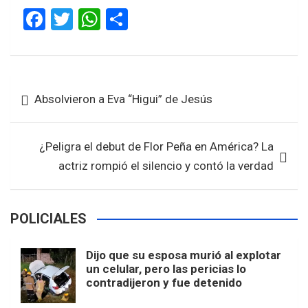
F
T
W
S
a
wi
h
h
ce
tt
at
ar
b
er
s
e
Navegación
Absolvieron a Eva “Higui” de Jesús
o
A
de
o
p
entradas
k
p
¿Peligra el debut de Flor Peña en América? La
actriz rompió el silencio y contó la verdad
POLICIALES
Dijo que su esposa murió al explotar
un celular, pero las pericias lo
contradijeron y fue detenido