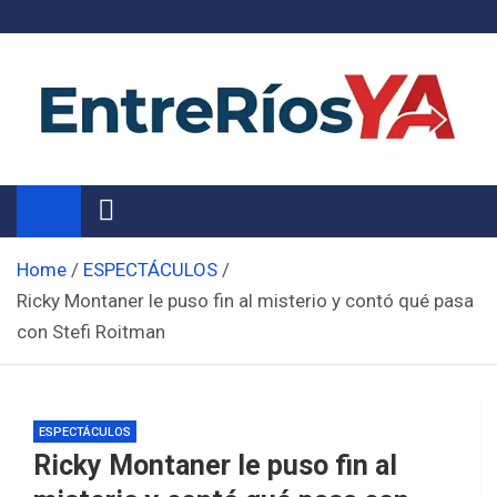
Skip
to
content
Noticias de Entre Ríos
Información de toda la provincia ahora
Home
ESPECTÁCULOS
Ricky Montaner le puso fin al misterio y contó qué pasa
con Stefi Roitman
ESPECTÁCULOS
Ricky Montaner le puso fin al