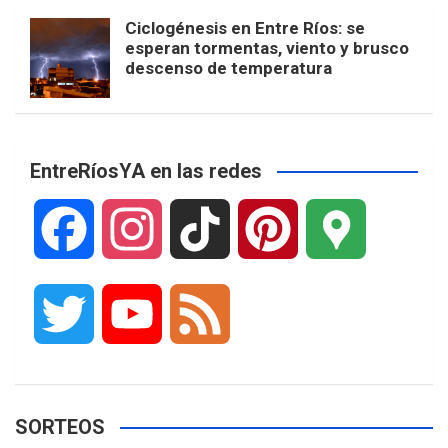
Ciclogénesis en Entre Ríos: se
esperan tormentas, viento y brusco
descenso de temperatura
EntreRíosYA en las redes
F
I
T
P
G
a
n
i
i
o
T
Y
F
c
s
k
n
o
w
o
e
e
t
T
t
g
SORTEOS
i
u
e