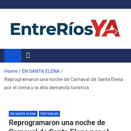
Skip
to
content
Noticias de Entre Ríos
Información de toda la provincia ahora
Home
EN SANTA ELENA
Reprogramaron una noche de Carnaval de Santa Elena
por el clima y la alta demanda turística
EN SANTA ELENA
FESTIVALES
Reprogramaron una noche de