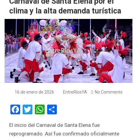
Carnaval de Santa Elena por el
clima y la alta demanda turística
16 de enero de 2026
EntreRíosYA
No Comments
F
T
W
S
a
wi
h
h
El inicio del Carnaval de Santa Elena fue
ce
tt
at
ar
reprogramado. Así fue confirmado oficialmente