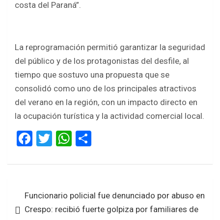
costa del Paraná”.
La reprogramación permitió garantizar la seguridad
del público y de los protagonistas del desfile, al
tiempo que sostuvo una propuesta que se
consolidó como uno de los principales atractivos
del verano en la región, con un impacto directo en
la ocupación turística y la actividad comercial local.
F
T
W
S
a
wi
h
h
ce
tt
at
ar
b
er
s
e
Navegación
Funcionario policial fue denunciado por abuso en
o
A
de
Crespo: recibió fuerte golpiza por familiares de
o
p
entradas