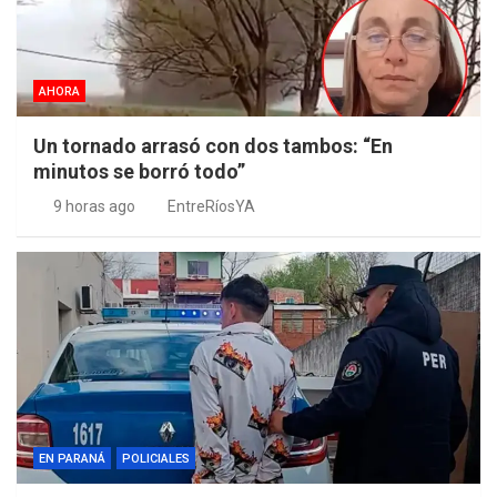
AHORA
Un tornado arrasó con dos tambos: “En
minutos se borró todo”
9 horas ago
EntreRíosYA
EN PARANÁ
POLICIALES