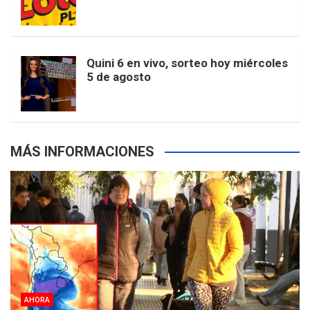
k
a
s
a
r
e
m
t
p
Quini 6 en vivo, sorteo hoy miércoles
5 de agosto
s
MÁS INFORMACIONES
AHORA