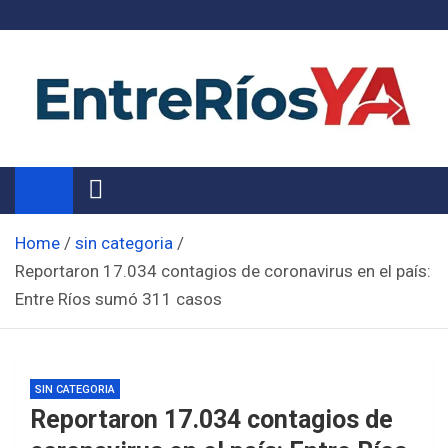
Skip
to
content
Noticias de Entre Ríos
Información de toda la provincia ahora
Home
sin categoria
Reportaron 17.034 contagios de coronavirus en el país:
Entre Ríos sumó 311 casos
SIN CATEGORIA
Reportaron 17.034 contagios de