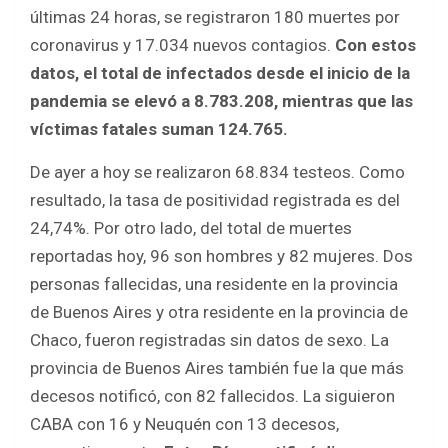
b
er
s
e
últimas 24 horas, se registraron 180 muertes por
o
A
coronavirus y 17.034 nuevos contagios.
Con estos
o
p
datos, el total de infectados desde el inicio de la
k
p
pandemia se elevó a 8.783.208, mientras que las
víctimas fatales suman 124.765.
De ayer a hoy se realizaron 68.834 testeos. Como
resultado, la tasa de positividad registrada es del
24,74%. Por otro lado, del total de muertes
reportadas hoy, 96 son hombres y 82 mujeres. Dos
personas fallecidas, una residente en la provincia
de Buenos Aires y otra residente en la provincia de
Chaco, fueron registradas sin datos de sexo. La
provincia de Buenos Aires también fue la que más
decesos notificó, con 82 fallecidos. La siguieron
CABA con 16 y Neuquén con 13 decesos,