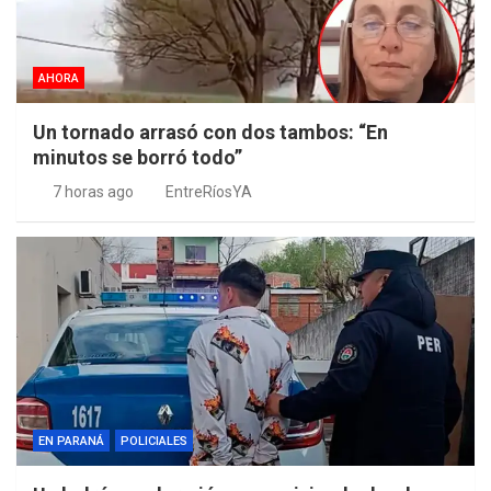
AHORA
Un tornado arrasó con dos tambos: “En
minutos se borró todo”
7 horas ago
EntreRíosYA
EN PARANÁ
POLICIALES