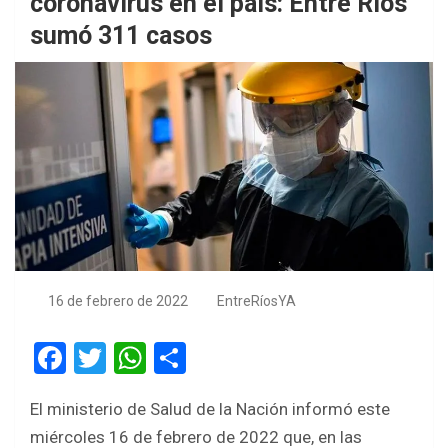
coronavirus en el país: Entre Ríos
sumó 311 casos
16 de febrero de 2022
EntreRíosYA
F
T
W
S
a
wi
h
h
El ministerio de Salud de la Nación informó este
ce
tt
at
ar
miércoles 16 de febrero de 2022 que, en las