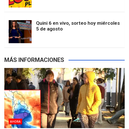
k
a
s
a
r
e
m
t
p
Quini 6 en vivo, sorteo hoy miércoles
5 de agosto
s
MÁS INFORMACIONES
AHORA