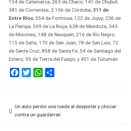
154 de Catamarca; 263 de Chaco; 141 de Chubut;
381 de Corrientes; 2.196 de Córdoba;
311 de
Entre Ríos
; 554 de Formosa; 122 de Jujuy; 236 de
La Pampa; 509 de La Rioja; 638 de Mendoza; 343
de Misiones; 148 de Neuquén; 216 de Río Negro;
115 de Salta; 170 de San Juan; 78 de San Luis; 72
de Santa Cruz; 858 de Santa Fe; 54 de Santiago del
Estero; 95 de Tierra del Fuego; y 451 de Tucumán.
F
T
W
S
a
wi
h
h
ce
tt
at
ar
b
er
s
e
Navegación
Un auto perdió una rueda al despistar y chocar
o
A
de
contra un guardarrail
o
p
entradas
k
p