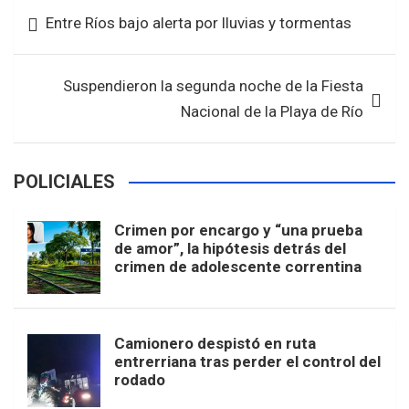
b
er
s
e
Navegación
Entre Ríos bajo alerta por lluvias y tormentas
o
A
de
o
p
entradas
k
p
Suspendieron la segunda noche de la Fiesta
Nacional de la Playa de Río
POLICIALES
Crimen por encargo y “una prueba
de amor”, la hipótesis detrás del
crimen de adolescente correntina
Camionero despistó en ruta
entrerriana tras perder el control del
rodado