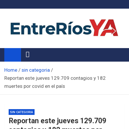
Skip
to
content
Noticias de Entre Ríos
Información de toda la provincia ahora
Home
sin categoria
Reportan este jueves 129.709 contagios y 182
muertes por covid en el país
SIN CATEGORIA
Reportan este jueves 129.709