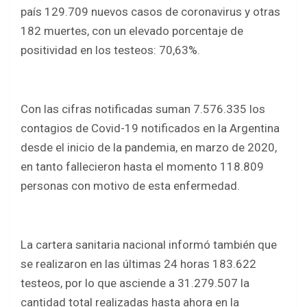
b
er
s
e
país 129.709 nuevos casos de coronavirus y otras
o
A
182 muertes, con un elevado porcentaje de
o
p
positividad en los testeos: 70,63%.
k
p
Con las cifras notificadas suman 7.576.335 los
contagios de Covid-19 notificados en la Argentina
desde el inicio de la pandemia, en marzo de 2020,
en tanto fallecieron hasta el momento 118.809
personas con motivo de esta enfermedad.
La cartera sanitaria nacional informó también que
se realizaron en las últimas 24 horas 183.622
testeos, por lo que asciende a 31.279.507 la
cantidad total realizadas hasta ahora en la