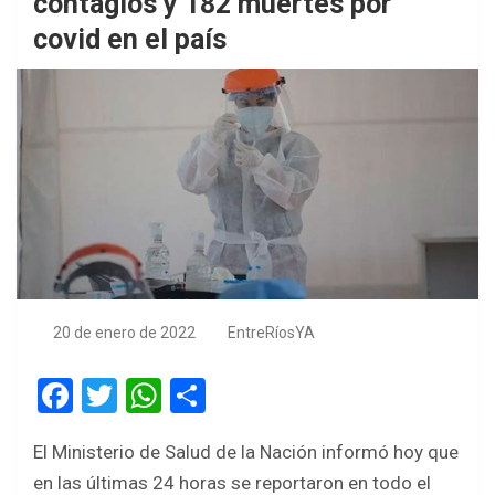
contagios y 182 muertes por
covid en el país
20 de enero de 2022
EntreRíosYA
F
T
W
S
a
wi
h
h
El Ministerio de Salud de la Nación informó hoy que
ce
tt
at
ar
en las últimas 24 horas se reportaron en todo el