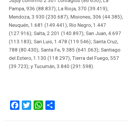
Jujuy confirmó 2.301 contagios (86.650); La
Pampa, 936 (88.837); La Rioja, 370 (39.419);
Mendoza, 3.930 (230.687); Misiones, 306 (44.385);
Neuquén, 1.681 (149.441); Río Negro, 1.447
(127.916); Salta, 2.201 (140.897); San Juan, 4.697
(113.183); San Luis, 1.478 (119.546); Santa Cruz,
788 (80.430); Santa Fe, 9.385 (641.063); Santiago
del Estero, 1.130 (118.297); Tierra del Fuego, 557
(39.723); y Tucumán, 3.840 (291.598).
F
T
W
S
a
wi
h
h
ce
tt
at
ar