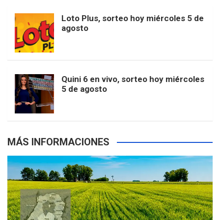
o
r
e
M
Loto Plus, sorteo hoy miércoles 5 de
e
b
agosto
k
a
s
a
r
e
m
t
p
Quini 6 en vivo, sorteo hoy miércoles
5 de agosto
s
MÁS INFORMACIONES