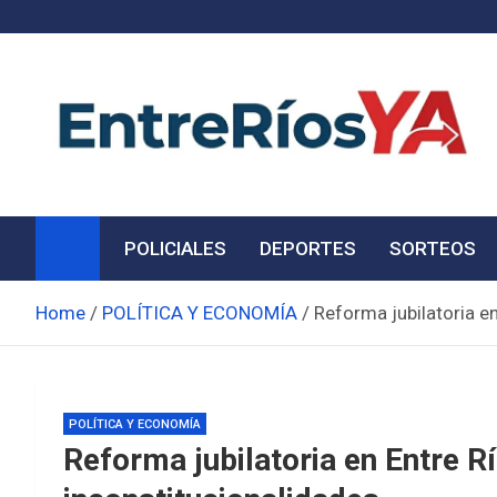
Skip
to
content
Noticias de Entre Ríos
Información de toda la provincia ahora
POLICIALES
DEPORTES
SORTEOS
Home
POLÍTICA Y ECONOMÍA
Reforma jubilatoria en
POLÍTICA Y ECONOMÍA
Reforma jubilatoria en Entre Rí