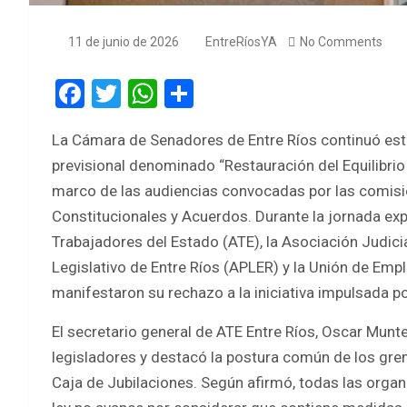
11 de junio de 2026
EntreRíosYA
No Comments
F
T
W
S
a
wi
h
h
La Cámara de Senadores de Entre Ríos continuó este
ce
tt
at
ar
previsional denominado “Restauración del Equilibrio 
b
er
s
e
marco de las audiencias convocadas por las comis
o
A
Constitucionales y Acuerdos. Durante la jornada ex
o
p
Trabajadores del Estado (ATE), la Asociación Judicia
k
p
Legislativo de Entre Ríos (APLER) y la Unión de Emp
manifestaron su rechazo a la iniciativa impulsada por
El secretario general de ATE Entre Ríos, Oscar Munte
legisladores y destacó la postura común de los grem
Caja de Jubilaciones. Según afirmó, todas las organi