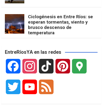
Ciclogénesis en Entre Ríos: se
esperan tormentas, viento y
brusco descenso de
temperatura
EntreRíosYA en las redes
F
I
T
P
G
a
n
i
i
o
T
Y
F
c
s
k
n
o
w
o
e