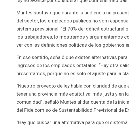
ley no avance por considerar que contiene medidas r
Muntes sostuvo que durante la audiencia se presenta
del sector, los empleados públicos no son responsabl
sistema previsional. “El 70% del déficit estructural 
los trabajadores, lo mostramos y argumentamos con
ver con las definiciones políticas de los gobiernos e
En ese sentido, señaló que existen alternativas para 
ingresos de los empleados estatales. “Hay otra salid
presentamos, porque no es solo el ajuste para la cla
“Nuestro proyecto de ley habla con claridad de que 
tener una provincia más equitativa, más justa y en la
comunidad”, señaló Muntes al dar cuenta de la iniciat
del Fideicomiso de Sustentabilidad Previsional de En
“Hay que buscar una alternativa para que el sistem