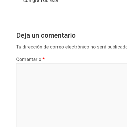
con gran dureza”
k
p
entradas
Deja un comentario
Tu dirección de correo electrónico no será publicada
Comentario
*