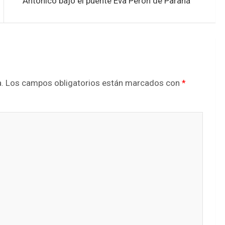
Antoñico bajo el puente Eva Perón de Paraná
.
Los campos obligatorios están marcados con
*