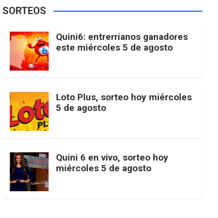
e
t
T
t
g
SORTEOS
i
u
e
b
a
o
e
l
Quini6: entrerrianos ganadores
t
T
d
este miércoles 5 de agosto
o
g
k
r
e
t
u
o
r
e
M
Loto Plus, sorteo hoy miércoles
e
b
5 de agosto
k
a
s
a
r
e
m
t
p
Quini 6 en vivo, sorteo hoy
miércoles 5 de agosto
s