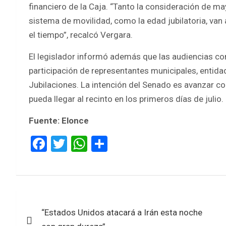
financiero de la Caja. “Tanto la consideración de m
sistema de movilidad, como la edad jubilatoria, van 
el tiempo”, recalcó Vergara.
El legislador informó además que las audiencias c
participación de representantes municipales, entida
Jubilaciones. La intención del Senado es avanzar co
pueda llegar al recinto en los primeros días de julio.
Fuente: Elonce
F
T
W
S
a
wi
h
h
ce
tt
at
ar
b
er
s
e
Navegación
o
A
“Estados Unidos atacará a Irán esta noche
de
o
p