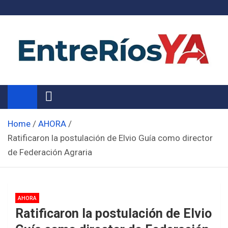
Skip
to
content
Noticias de Entre Ríos
Información de toda la provincia ahora
Home
AHORA
Ratificaron la postulación de Elvio Guía como director
de Federación Agraria
AHORA
Ratificaron la postulación de Elvio