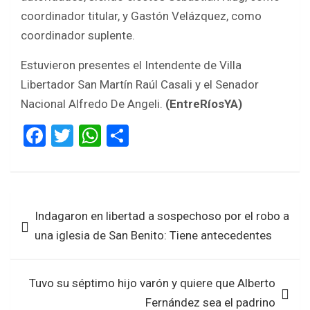
coordinador titular, y Gastón Velázquez, como
coordinador suplente.
Estuvieron presentes el Intendente de Villa
Libertador San Martín Raúl Casali y el Senador
Nacional Alfredo De Angeli.
(EntreRíosYA)
F
T
W
S
a
wi
h
h
ce
tt
at
ar
b
er
s
e
Navegación
Indagaron en libertad a sospechoso por el robo a
o
A
de
una iglesia de San Benito: Tiene antecedentes
o
p
entradas
k
p
Tuvo su séptimo hijo varón y quiere que Alberto
Fernández sea el padrino