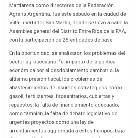
b
er
s
e
Martiarena como directores de la Federación
o
A
Agraria Argentina; fue este sábado en la ciudad de
o
p
Villa Libertador San Martín, donde se llevó a cabo la
k
p
Asamblea general del Distrito Entre Ríos de la FAA,
con la participación de 25 entidades de base.
En la oportunidad, se analizaron los problemas del
sector agropecuario: “el impacto de la política
económica por el desdoblamiento cambiario, la
altísima presión fiscal, los problemas de
abastecimientos de insumos estratégicos como
gasoil, fertilizantes, fitosanitarios, cubiertas y
repuestos, la falta de financiamiento adecuado,
como también, la falta de debate legislativo de
urgentes proyectos como una ley de
arrendamientos aggiornada a estos tiempos, baja