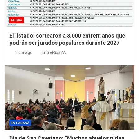
AHORA
El listado: sortearon a 8.000 entrerrianos que
podrán ser jurados populares durante 2027
1 día ago
EntreRíosYA
EN PARANÁ
Día de San Cayetano: “Muchos abuelos piden