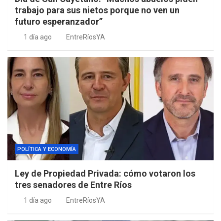
trabajo para sus nietos porque no ven un
futuro esperanzador”
1 día ago
EntreRíosYA
POLÍTICA Y ECONOMÍA
Ley de Propiedad Privada: cómo votaron los
tres senadores de Entre Ríos
1 día ago
EntreRíosYA