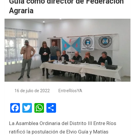
Guía como director de Federación
Agraria
16 de julio de 2022
EntreRíosYA
F
T
W
S
a
wi
h
h
La Asamblea Ordinaria del Distrito III Entre Ríos
ce
tt
at
ar
ratificó la postulación de Elvio Guía y Matías