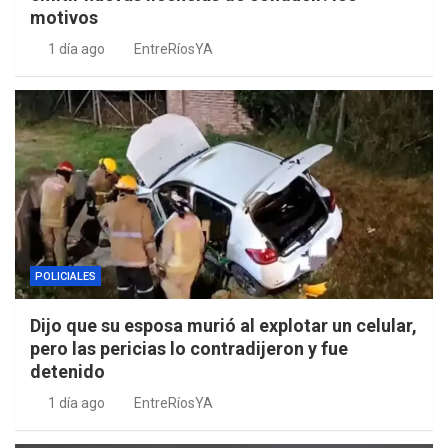
motivos
1 día ago
EntreRíosYA
POLICIALES
Dijo que su esposa murió al explotar un celular,
pero las pericias lo contradijeron y fue
detenido
1 día ago
EntreRíosYA