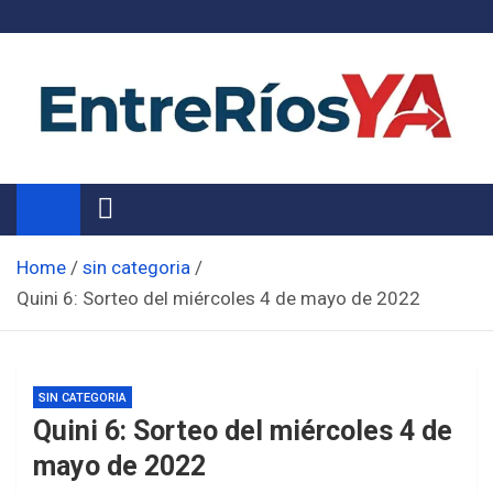
Skip
to
content
Noticias de Entre Ríos
Información de toda la provincia ahora
Home
sin categoria
Quini 6: Sorteo del miércoles 4 de mayo de 2022
SIN CATEGORIA
Quini 6: Sorteo del miércoles 4 de
mayo de 2022