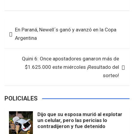
a
wi
h
h
ce
tt
at
ar
b
er
s
e
Navegación
En Paraná, Newell´s ganó y avanzó en la Copa
o
A
de
Argentina
o
p
entradas
k
p
Quini 6: Once apostadores ganaron más de
$1.625.000 este miércoles ¡Resultado del
sorteo!
POLICIALES
Dijo que su esposa murió al explotar
un celular, pero las pericias lo
contradijeron y fue detenido