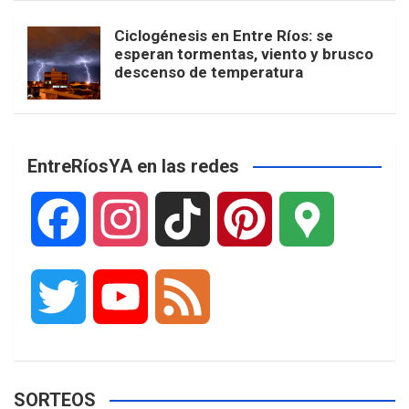
Ciclogénesis en Entre Ríos: se
esperan tormentas, viento y brusco
descenso de temperatura
EntreRíosYA en las redes
F
I
T
P
G
a
n
i
i
o
T
Y
F
c
s
k
n
o
w
o
e
e
t
T
t
g
SORTEOS
i
u
e