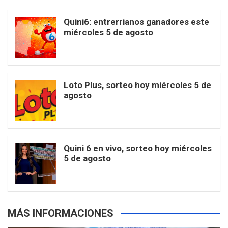
b
a
o
e
l
Quini6: entrerrianos ganadores este
t
T
d
miércoles 5 de agosto
o
g
k
r
e
t
u
o
r
e
M
Loto Plus, sorteo hoy miércoles 5 de
e
b
agosto
k
a
s
a
r
e
m
t
p
Quini 6 en vivo, sorteo hoy miércoles
5 de agosto
s
MÁS INFORMACIONES