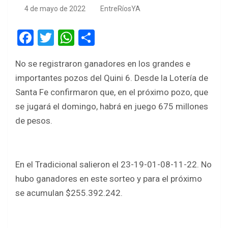
4 de mayo de 2022
EntreRíosYA
F
T
W
S
a
wi
h
h
No se registraron ganadores en los grandes e
ce
tt
at
ar
importantes pozos del Quini 6. Desde la Lotería de
b
er
s
e
Santa Fe confirmaron que, en el próximo pozo, que
o
A
se jugará el domingo, habrá en juego 675 millones
o
p
de pesos.
k
p
En el Tradicional salieron el 23-19-01-08-11-22. No
hubo ganadores en este sorteo y para el próximo
se acumulan $255.392.242.