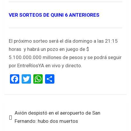
VER SORTEOS DE QUINI 6 ANTERIORES
El próximo sorteo será el día domingo a las 21:15
horas y habrá un pozo en juego de $
5.100.000.000 millones de pesos y se podrá seguir
por EntreRíosYA en vivo y directo.
F
T
W
S
a
wi
h
h
ce
tt
at
ar
b
er
s
e
Navegación
Avión despistó en el aeropuerto de San
o
A
de
Fernando: hubo dos muertos
o
p
entradas