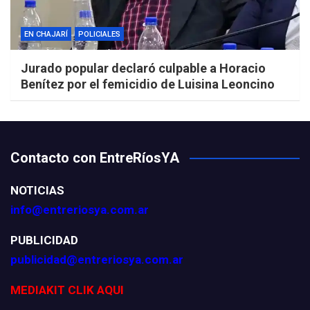
EN CHAJARÍ
POLICIALES
Jurado popular declaró culpable a Horacio
Benítez por el femicidio de Luisina Leoncino
Contacto con EntreRíosYA
NOTICIAS
info@entreriosya.com.ar
PUBLICIDAD
publicidad@entreriosya.com.ar
MEDIAKIT CLIK AQUI