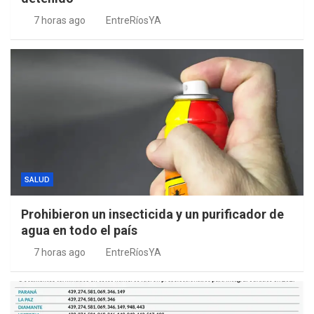
7 horas ago
EntreRíosYA
SALUD
Prohibieron un insecticida y un purificador de
agua en todo el país
7 horas ago
EntreRíosYA