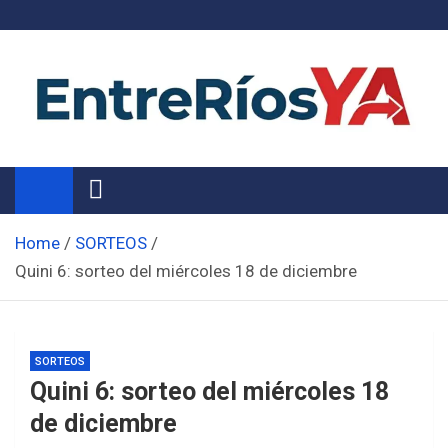
Skip
to
content
Noticias de Entre Ríos
Información de toda la provincia ahora
Home
SORTEOS
Quini 6: sorteo del miércoles 18 de diciembre
SORTEOS
Quini 6: sorteo del miércoles 18
de diciembre