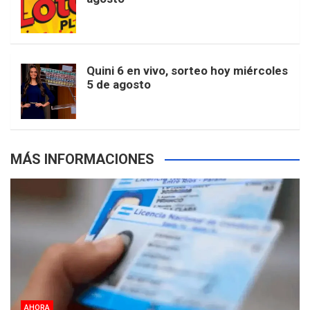
k
a
s
a
r
e
m
t
p
Quini 6 en vivo, sorteo hoy miércoles
5 de agosto
s
MÁS INFORMACIONES
AHORA