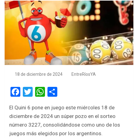
18 de diciembre de 2024
EntreRíosYA
F
T
W
S
a
wi
h
h
El Quini 6 pone en juego este miércoles 18 de
ce
tt
at
ar
diciembre de 2024 un súper pozo en el sorteo
b
er
s
e
número 3227, consolidándose como uno de los
o
A
juegos más elegidos por los argentinos.