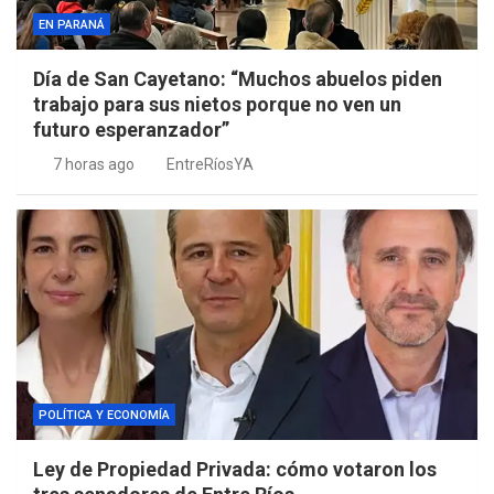
EN PARANÁ
Día de San Cayetano: “Muchos abuelos piden
trabajo para sus nietos porque no ven un
futuro esperanzador”
7 horas ago
EntreRíosYA
POLÍTICA Y ECONOMÍA
Ley de Propiedad Privada: cómo votaron los