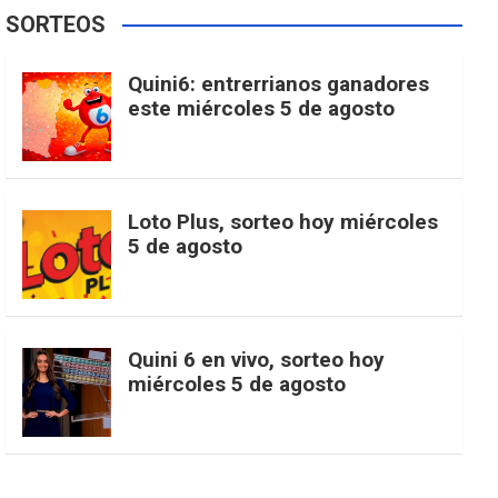
e
t
T
t
g
SORTEOS
i
u
e
b
a
o
e
l
Quini6: entrerrianos ganadores
t
T
d
este miércoles 5 de agosto
o
g
k
r
e
t
u
o
r
e
M
Loto Plus, sorteo hoy miércoles
e
b
5 de agosto
k
a
s
a
r
e
m
t
p
Quini 6 en vivo, sorteo hoy
miércoles 5 de agosto
s