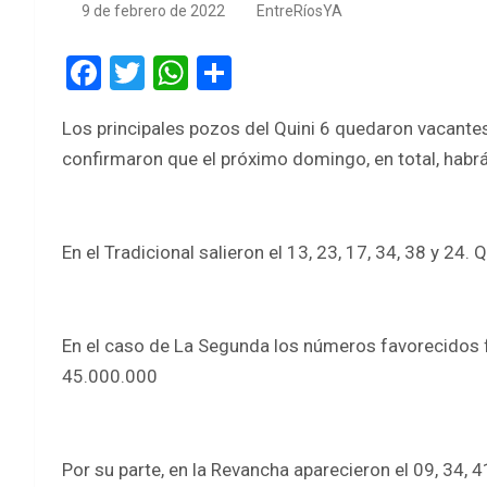
9 de febrero de 2022
EntreRíosYA
F
T
W
S
a
wi
h
h
Los principales pozos del Quini 6 quedaron vacante
ce
tt
at
ar
confirmaron que el próximo domingo, en total, habr
b
er
s
e
o
A
o
p
En el Tradicional salieron el 13, 23, 17, 34, 38 y 2
k
p
En el caso de La Segunda los números favorecidos f
45.000.000
Por su parte, en la Revancha aparecieron el 09, 34, 