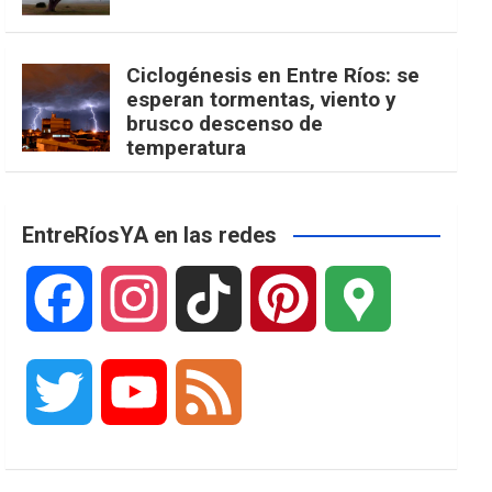
Ciclogénesis en Entre Ríos: se
esperan tormentas, viento y
brusco descenso de
temperatura
EntreRíosYA en las redes
F
I
T
P
G
a
n
i
i
o
T
Y
F
c
s
k
n
o
w
o
e