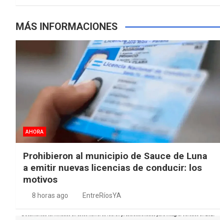
MÁS INFORMACIONES
AHORA
Prohibieron al municipio de Sauce de Luna
a emitir nuevas licencias de conducir: los
motivos
8 horas ago
EntreRíosYA