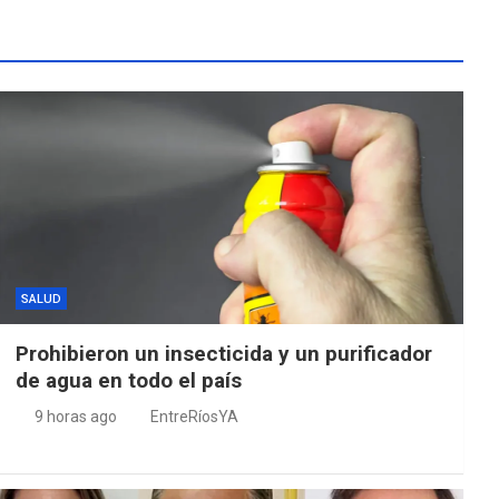
SALUD
Prohibieron un insecticida y un purificador
de agua en todo el país
9 horas ago
EntreRíosYA