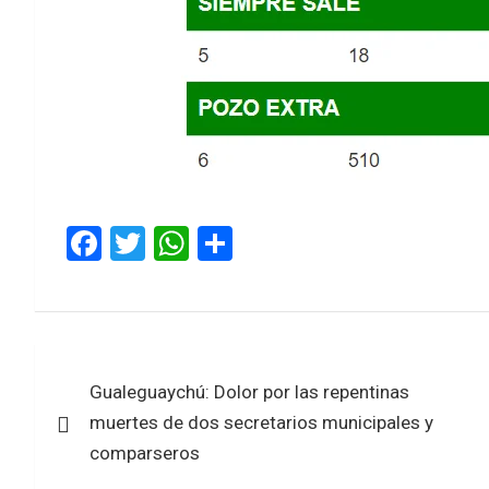
F
T
W
S
a
wi
h
h
ce
tt
at
ar
b
er
s
e
Navegación
o
A
Gualeguaychú: Dolor por las repentinas
de
o
p
muertes de dos secretarios municipales y
k
p
entradas
comparseros