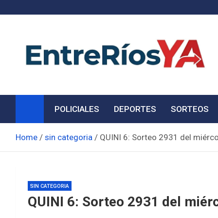
Skip
to
content
Noticias de Entre Ríos
Información de toda la provincia ahora
POLICIALES
DEPORTES
SORTEOS
Home
sin categoria
QUINI 6: Sorteo 2931 del miérco
SIN CATEGORIA
QUINI 6: Sorteo 2931 del miérc