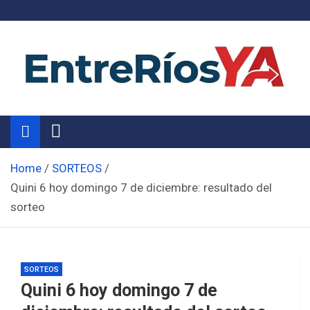
Skip
to
content
Noticias de Entre Ríos
Información de toda la provincia ahora
Home
SORTEOS
Quini 6 hoy domingo 7 de diciembre: resultado del
sorteo
SORTEOS
Quini 6 hoy domingo 7 de