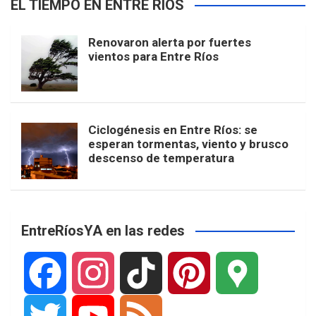
EL TIEMPO EN ENTRE RÍOS
Renovaron alerta por fuertes
vientos para Entre Ríos
Ciclogénesis en Entre Ríos: se
esperan tormentas, viento y brusco
descenso de temperatura
EntreRíosYA en las redes
F
I
T
P
G