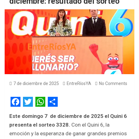
diciembre: resultado del sorteo
7 de diciembre de 2025
EntreRíosYA
No Comments
F
T
W
S
Este domingo 7 de diciembre de 2025 el Quini 6
a
w
h
h
presenta el sorteo 3328.
Con el Quini 6, la
c
i
a
a
emoción y la esperanza de ganar grandes premios