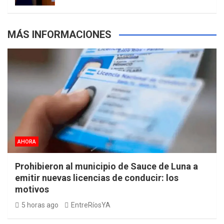
m
t
p
MÁS INFORMACIONES
s
AHORA
Prohibieron al municipio de Sauce de Luna a
emitir nuevas licencias de conducir: los
motivos
5 horas ago
EntreRíosYA