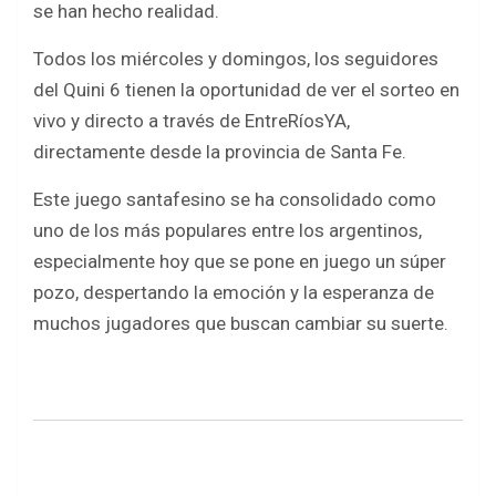
e
t
t
r
se han hecho realidad.
b
t
s
e
Todos los miércoles y domingos, los seguidores
o
e
A
del Quini 6 tienen la oportunidad de ver el sorteo en
o
r
p
vivo y directo a través de EntreRíosYA,
k
p
directamente desde la provincia de Santa Fe.
Este juego santafesino se ha consolidado como
uno de los más populares entre los argentinos,
especialmente hoy que se pone en juego un súper
pozo, despertando la emoción y la esperanza de
muchos jugadores que buscan cambiar su suerte.