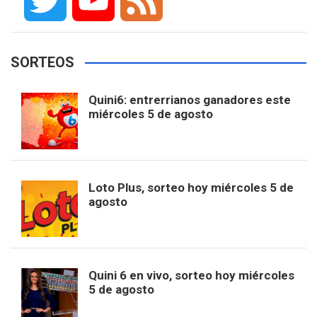
a
n
i
i
o
T
Y
F
SORTEOS
c
s
k
n
o
w
o
e
Quini6: entrerrianos ganadores este
miércoles 5 de agosto
e
t
T
t
g
i
u
e
b
a
o
e
l
t
T
d
Loto Plus, sorteo hoy miércoles 5 de
agosto
o
g
k
r
e
t
u
o
r
e
M
e
b
Quini 6 en vivo, sorteo hoy miércoles
5 de agosto
k
a
s
a
r
e