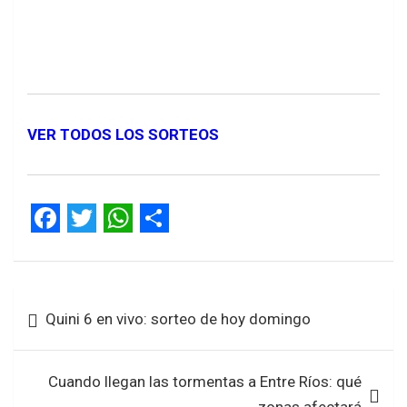
VER TODOS LOS SORTEOS
F
T
W
S
a
w
h
h
Navegación
c
i
a
a
Quini 6 en vivo: sorteo de hoy domingo
de
e
t
t
r
entradas
b
t
s
e
Cuando llegan las tormentas a Entre Ríos: qué
o
e
A