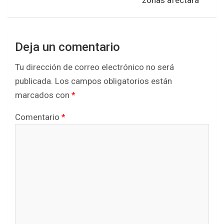
zonas afectará
o
r
p
k
p
Deja un comentario
Tu dirección de correo electrónico no será
publicada.
Los campos obligatorios están
marcados con
*
Comentario
*