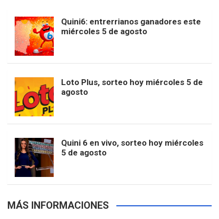
b
a
o
e
l
Quini6: entrerrianos ganadores este
t
T
d
miércoles 5 de agosto
o
g
k
r
e
t
u
o
r
e
M
Loto Plus, sorteo hoy miércoles 5 de
e
b
agosto
k
a
s
a
r
e
m
t
p
Quini 6 en vivo, sorteo hoy miércoles
5 de agosto
s
MÁS INFORMACIONES