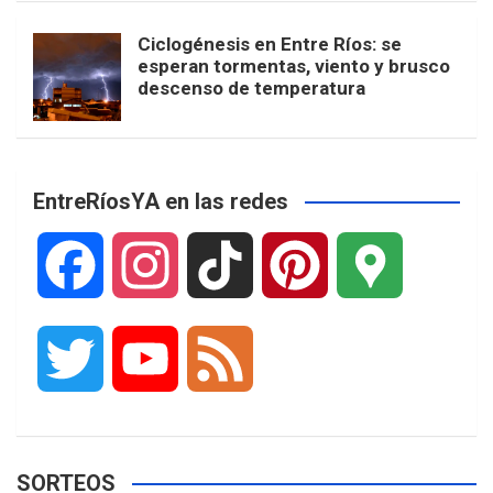
Ciclogénesis en Entre Ríos: se
esperan tormentas, viento y brusco
descenso de temperatura
EntreRíosYA en las redes
F
I
T
P
G
a
n
i
i
o
T
Y
F
c
s
k
n
o
w
o
e
e
t
T
t
g
SORTEOS
i
u
e