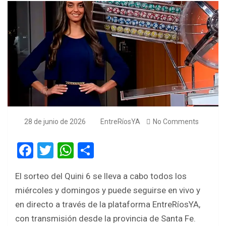
28 de junio de 2026
EntreRíosYA
No Comments
F
T
W
S
a
wi
h
h
El sorteo del Quini 6 se lleva a cabo todos los
ce
tt
at
ar
miércoles y domingos y puede seguirse en vivo y
b
er
s
e
en directo a través de la plataforma EntreRíosYA,
o
A
con transmisión desde la provincia de Santa Fe.