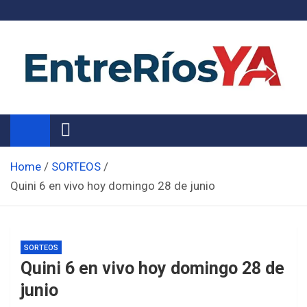
Skip
to
content
Noticias de Entre Ríos
Información de toda la provincia ahora
Home
SORTEOS
Quini 6 en vivo hoy domingo 28 de junio
SORTEOS
Quini 6 en vivo hoy domingo 28 de
junio