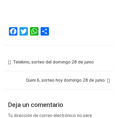
F
T
W
S
a
wi
h
h
ce
tt
at
ar
b
er
s
e
Navegación
Telekino, sorteo del domingo 28 de junio
o
A
de
o
p
entradas
k
p
Quini 6, sorteo hoy domingo 28 de junio
Deja un comentario
Tu dirección de correo electrónico no será