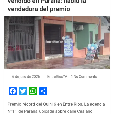
vendido en Paraná: habló la
vendedora del premio
6 de julio de 2026
EntreRíosYA
No Comments
F
T
W
S
a
wi
h
h
Premio récord del Quini 6 en Entre Ríos. La agencia
ce
tt
at
ar
Nº11 de Paraná, ubicada sobre calle Casiano