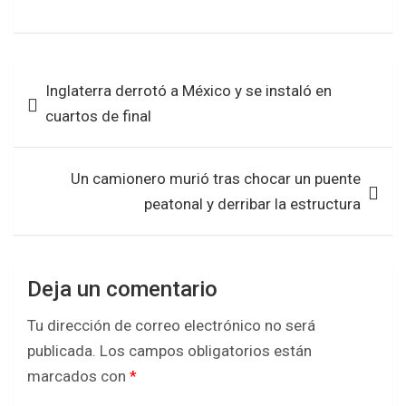
a
wi
h
h
ce
tt
at
ar
b
er
s
e
Navegación
Inglaterra derrotó a México y se instaló en
o
A
de
cuartos de final
o
p
entradas
k
p
Un camionero murió tras chocar un puente
peatonal y derribar la estructura
Deja un comentario
Tu dirección de correo electrónico no será
publicada.
Los campos obligatorios están
marcados con
*