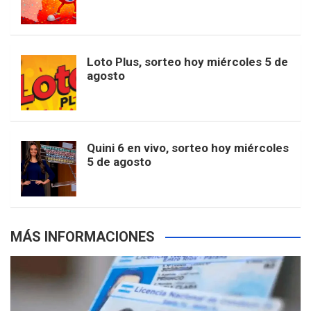
o
g
k
r
e
t
u
o
r
e
M
Loto Plus, sorteo hoy miércoles 5 de
e
b
agosto
k
a
s
a
r
e
m
t
p
Quini 6 en vivo, sorteo hoy miércoles
5 de agosto
s
MÁS INFORMACIONES