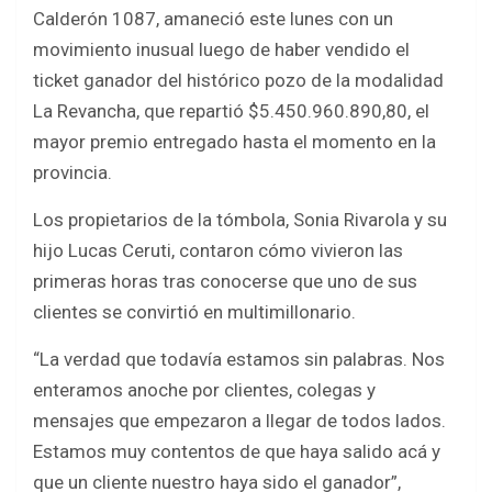
b
er
s
e
Calderón 1087, amaneció este lunes con un
o
A
movimiento inusual luego de haber vendido el
o
p
ticket ganador del histórico pozo de la modalidad
k
p
La Revancha, que repartió $5.450.960.890,80, el
mayor premio entregado hasta el momento en la
provincia.
Los propietarios de la tómbola, Sonia Rivarola y su
hijo Lucas Ceruti, contaron cómo vivieron las
primeras horas tras conocerse que uno de sus
clientes se convirtió en multimillonario.
“La verdad que todavía estamos sin palabras. Nos
enteramos anoche por clientes, colegas y
mensajes que empezaron a llegar de todos lados.
Estamos muy contentos de que haya salido acá y
que un cliente nuestro haya sido el ganador”,