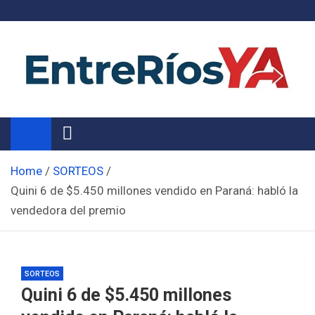
Skip
to
content
Noticias de Entre Ríos
Información de toda la provincia ahora
Home
SORTEOS
Quini 6 de $5.450 millones vendido en Paraná: habló la
vendedora del premio
SORTEOS
Quini 6 de $5.450 millones