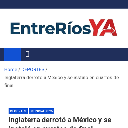
Skip
to
content
Noticias de Entre Ríos
Información de toda la provincia ahora
Home
DEPORTES
Inglaterra derrotó a México y se instaló en cuartos de
final
DEPORTES
MUNDIAL 2026
Inglaterra derrotó a México y se