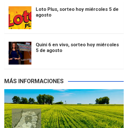
o
r
e
M
Loto Plus, sorteo hoy miércoles 5 de
e
b
agosto
k
a
s
a
r
e
m
t
p
Quini 6 en vivo, sorteo hoy miércoles
5 de agosto
s
MÁS INFORMACIONES