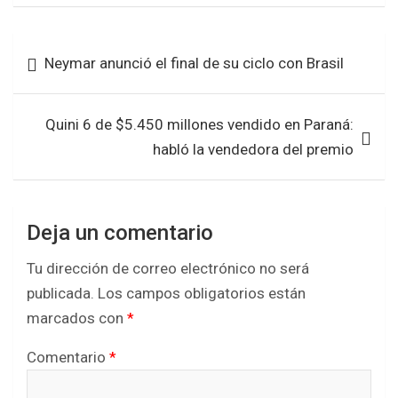
ce
tt
at
ar
b
er
s
e
Navegación
Neymar anunció el final de su ciclo con Brasil
o
A
de
o
p
entradas
k
p
Quini 6 de $5.450 millones vendido en Paraná:
habló la vendedora del premio
Deja un comentario
Tu dirección de correo electrónico no será
publicada.
Los campos obligatorios están
marcados con
*
Comentario
*