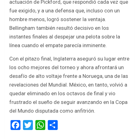
actuación de Pickford, que respondió cada vez que
fue exigido, y a una defensa que, incluso con un
hombre menos, logró sostener la ventaja.
Bellingham también resultó decisivo en los
instantes finales al despejar una pelota sobre la
línea cuando el empate parecía inminente.
Con el pitazo final, Inglaterra aseguró su lugar entre
los ocho mejores del torneo y ahora afrontará un
desafío de alto voltaje frente a Noruega, una de las
revelaciones del Mundial. México, en tanto, volvió a
quedar eliminado en los octavos de final y vio
frustrado el sueño de seguir avanzando en la Copa
del Mundo disputada como anfitrión.
F
T
W
S
a
wi
h
h