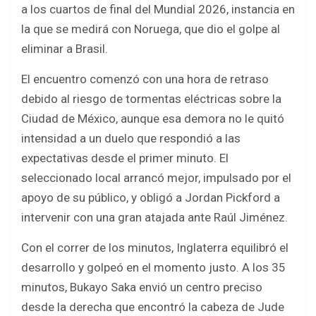
o
A
a los cuartos de final del Mundial 2026, instancia en
o
p
la que se medirá con Noruega, que dio el golpe al
k
p
eliminar a Brasil.
El encuentro comenzó con una hora de retraso
debido al riesgo de tormentas eléctricas sobre la
Ciudad de México, aunque esa demora no le quitó
intensidad a un duelo que respondió a las
expectativas desde el primer minuto. El
seleccionado local arrancó mejor, impulsado por el
apoyo de su público, y obligó a Jordan Pickford a
intervenir con una gran atajada ante Raúl Jiménez.
Con el correr de los minutos, Inglaterra equilibró el
desarrollo y golpeó en el momento justo. A los 35
minutos, Bukayo Saka envió un centro preciso
desde la derecha que encontró la cabeza de Jude