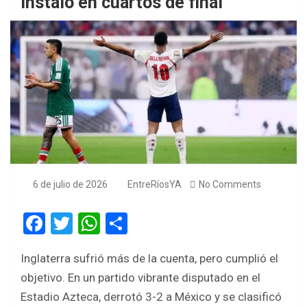
instaló en cuartos de final
6 de julio de 2026
EntreRíosYA
No Comments
F
T
W
S
a
wi
h
h
Inglaterra sufrió más de la cuenta, pero cumplió el
ce
tt
at
ar
objetivo. En un partido vibrante disputado en el
b
er
s
e
Estadio Azteca, derrotó 3-2 a México y se clasificó