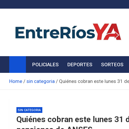
Skip
to
content
Noticias de Entre Ríos
Información de toda la provincia ahora
POLICIALES
DEPORTES
SORTEOS
Home
sin categoria
Quiénes cobran este lunes 31 de
SIN CATEGORIA
Quiénes cobran este lunes 31 d