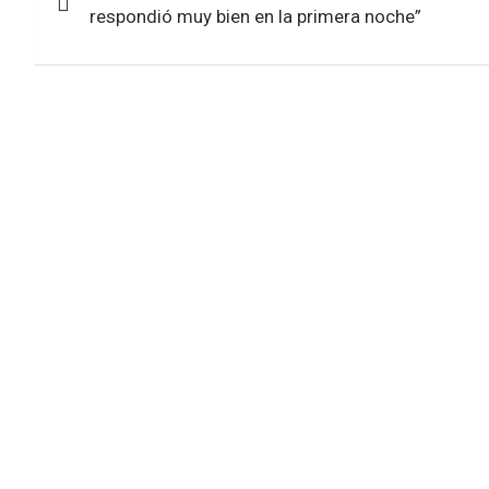
de
o
p
respondió muy bien en la primera noche”
k
p
entradas