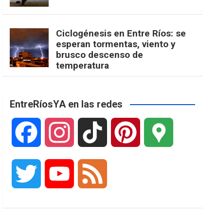
Ciclogénesis en Entre Ríos: se
esperan tormentas, viento y
brusco descenso de
temperatura
EntreRíosYA en las redes
F
I
T
P
G
a
n
i
i
o
T
Y
F
c
s
k
n
o
w
o
e