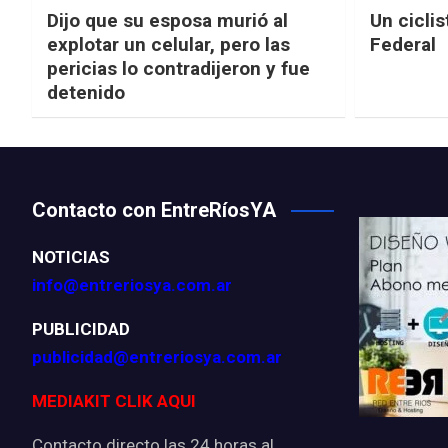
Dijo que su esposa murió al
Un ciclis
explotar un celular, pero las
Federal
pericias lo contradijeron y fue
detenido
Contacto con EntreRíosYA
NOTICIAS
info@entreriosya.com.ar
PUBLICIDAD
publicidad@entreriosya.com.ar
MEDIAKIT CLIK AQUI
Contacto directo las 24 horas al