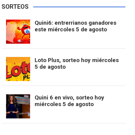
e
t
T
t
g
SORTEOS
i
u
e
b
a
o
e
l
Quini6: entrerrianos ganadores
t
T
d
este miércoles 5 de agosto
o
g
k
r
e
t
u
o
r
e
M
Loto Plus, sorteo hoy miércoles
e
b
5 de agosto
k
a
s
a
r
e
m
t
p
Quini 6 en vivo, sorteo hoy
miércoles 5 de agosto
s