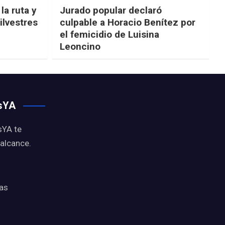
la ruta y
Jurado popular declaró
ilvestres
culpable a Horacio Benítez por
el femicidio de Luisina
Leoncino
osYA
sYA te
 alcance.
ias