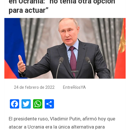
en Ucrania: “no tenía otra opción
para actuar”
24 de febrero de 2022
EntreRíosYA
F
T
W
S
a
wi
h
h
El presidente ruso, Vladimir Putin, afirmó hoy que
ce
tt
at
ar
atacar a Ucrania era la única alternativa para