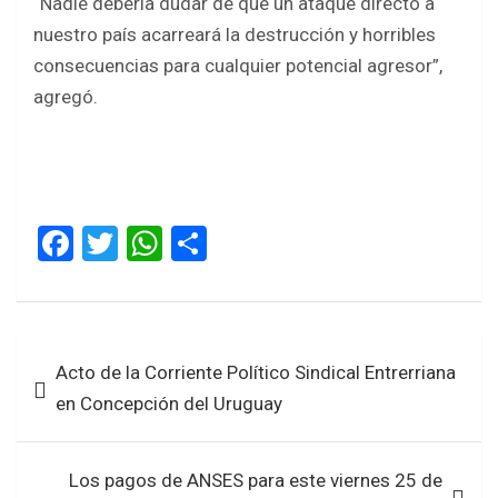
“Nadie debería dudar de que un ataque directo a
nuestro país acarreará la destrucción y horribles
consecuencias para cualquier potencial agresor”,
agregó.
F
T
W
S
a
wi
h
h
ce
tt
at
ar
b
er
s
e
Navegación
Acto de la Corriente Político Sindical Entrerriana
o
A
de
en Concepción del Uruguay
o
p
entradas
k
p
Los pagos de ANSES para este viernes 25 de