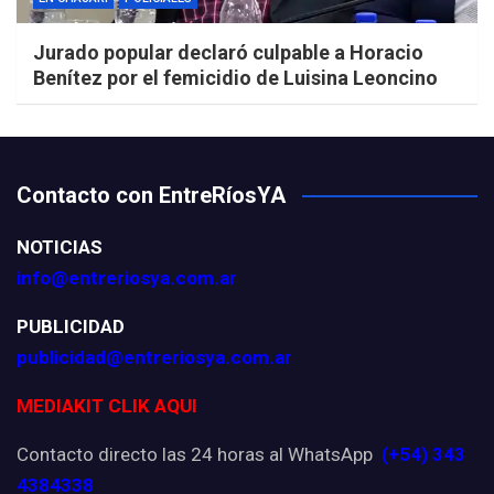
Jurado popular declaró culpable a Horacio
Benítez por el femicidio de Luisina Leoncino
Contacto con EntreRíosYA
NOTICIAS
info@entreriosya.com.ar
PUBLICIDAD
publicidad@entreriosya.com.ar
MEDIAKIT CLIK AQUI
Contacto directo las 24 horas al WhatsApp
(+54) 343
4384338