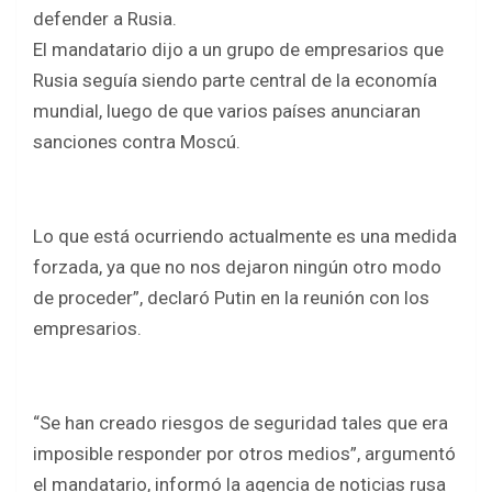
b
er
s
e
defender a Rusia.
o
A
El mandatario dijo a un grupo de empresarios que
o
p
Rusia seguía siendo parte central de la economía
k
p
mundial, luego de que varios países anunciaran
sanciones contra Moscú.
Lo que está ocurriendo actualmente es una medida
forzada, ya que no nos dejaron ningún otro modo
de proceder”, declaró Putin en la reunión con los
empresarios.
“Se han creado riesgos de seguridad tales que era
imposible responder por otros medios”, argumentó
el mandatario, informó la agencia de noticias rusa