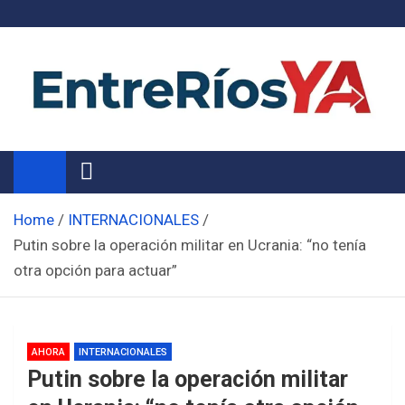
Skip
to
content
Noticias de Entre Ríos
Información de toda la provincia ahora
Home
INTERNACIONALES
Putin sobre la operación militar en Ucrania: “no tenía
otra opción para actuar”
AHORA
INTERNACIONALES
Putin sobre la operación militar