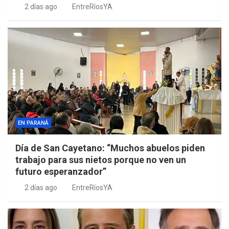
2 días ago
EntreRíosYA
EN PARANÁ
Día de San Cayetano: “Muchos abuelos piden
trabajo para sus nietos porque no ven un
futuro esperanzador”
2 días ago
EntreRíosYA