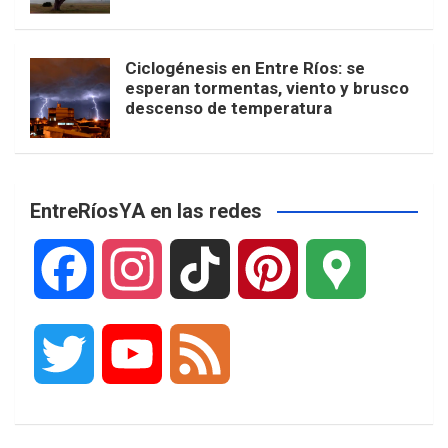
Ciclogénesis en Entre Ríos: se
esperan tormentas, viento y brusco
descenso de temperatura
EntreRíosYA en las redes
F
I
T
P
G
a
n
i
i
o
T
Y
F
c
s
k
n
o
w
o
e