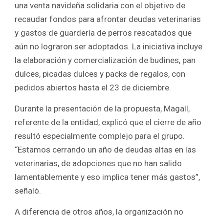
una venta navideña solidaria con el objetivo de
b
er
s
e
recaudar fondos para afrontar deudas veterinarias
o
A
y gastos de guardería de perros rescatados que
o
p
aún no lograron ser adoptados. La iniciativa incluye
k
p
la elaboración y comercialización de budines, pan
dulces, picadas dulces y packs de regalos, con
pedidos abiertos hasta el 23 de diciembre.
Durante la presentación de la propuesta, Magalí,
referente de la entidad, explicó que el cierre de año
resultó especialmente complejo para el grupo.
“Estamos cerrando un año de deudas altas en las
veterinarias, de adopciones que no han salido
lamentablemente y eso implica tener más gastos”,
señaló.
A diferencia de otros años, la organización no