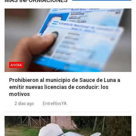
MÁS INFORMACIONES
AHORA
Prohibieron al municipio de Sauce de Luna a
emitir nuevas licencias de conducir: los
motivos
2 días ago
EntreRíosYA