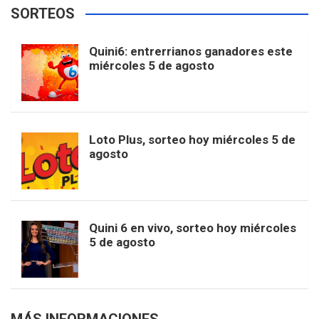
e
t
T
t
g
SORTEOS
i
u
e
b
a
o
e
l
Quini6: entrerrianos ganadores este
t
T
d
miércoles 5 de agosto
o
g
k
r
e
t
u
o
r
e
M
Loto Plus, sorteo hoy miércoles 5 de
e
b
agosto
k
a
s
a
r
e
m
t
p
Quini 6 en vivo, sorteo hoy miércoles
5 de agosto
s