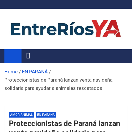
Skip
to
content
Noticias de Entre Ríos
Información de toda la provincia ahora
Home
EN PARANÁ
Proteccionistas de Paraná lanzan venta navideña
solidaria para ayudar a animales rescatados
AMOR ANIMAL
EN PARANÁ
Proteccionistas de Paraná lanzan