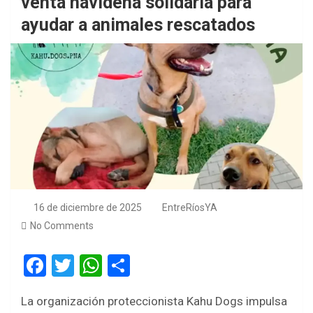
venta navideña solidaria para
ayudar a animales rescatados
16 de diciembre de 2025
EntreRíosYA
No Comments
F
T
W
S
a
wi
h
h
La organización proteccionista Kahu Dogs impulsa
ce
tt
at
ar