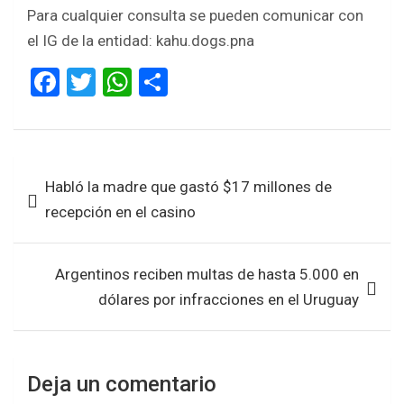
Para cualquier consulta se pueden comunicar con
el IG de la entidad: kahu.dogs.pna
F
T
W
S
a
wi
h
h
ce
tt
at
ar
b
er
s
e
Navegación
Habló la madre que gastó $17 millones de
o
A
de
recepción en el casino
o
p
entradas
k
p
Argentinos reciben multas de hasta 5.000 en
dólares por infracciones en el Uruguay
Deja un comentario