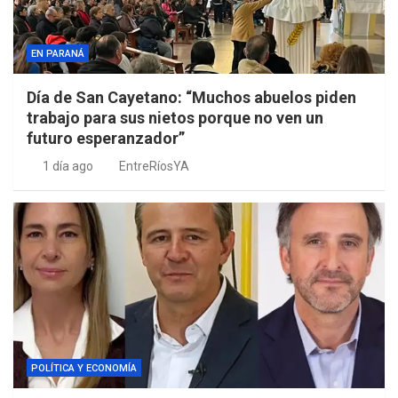
EN PARANÁ
Día de San Cayetano: “Muchos abuelos piden
trabajo para sus nietos porque no ven un
futuro esperanzador”
1 día ago
EntreRíosYA
POLÍTICA Y ECONOMÍA