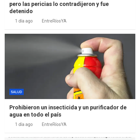
pero las pericias lo contradijeron y fue
detenido
1 día ago
EntreRíosYA
SALUD
Prohibieron un insecticida y un purificador de
agua en todo el país
1 día ago
EntreRíosYA