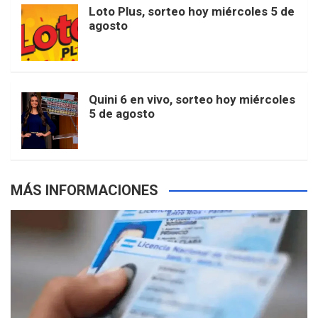
o
r
e
M
Loto Plus, sorteo hoy miércoles 5 de
e
b
agosto
k
a
s
a
r
e
m
t
p
Quini 6 en vivo, sorteo hoy miércoles
5 de agosto
s
MÁS INFORMACIONES