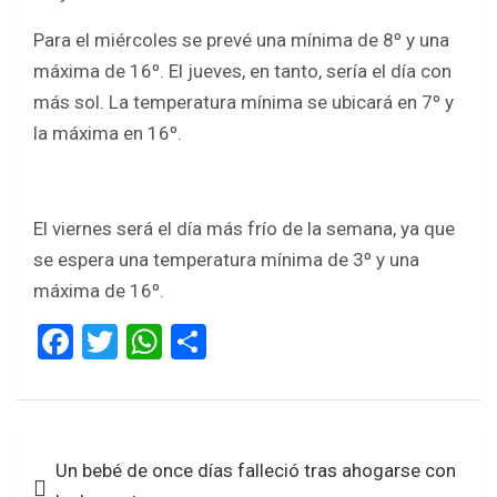
Para el miércoles se prevé una mínima de 8º y una
máxima de 16º. El jueves, en tanto, sería el día con
más sol. La temperatura mínima se ubicará en 7º y
la máxima en 16º.
El viernes será el día más frío de la semana, ya que
se espera una temperatura mínima de 3º y una
máxima de 16º.
F
T
W
S
a
wi
h
h
ce
tt
at
ar
b
er
s
e
Navegación
Un bebé de once días falleció tras ahogarse con
o
A
de