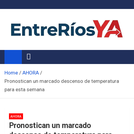
Skip
to
content
Noticias de Entre Ríos
Información de toda la provincia ahora
Home
AHORA
Pronostican un marcado descenso de temperatura
para esta semana
AHORA
Pronostican un marcado