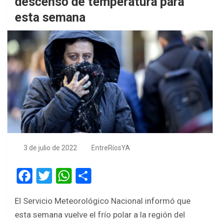
descenso de temperatura para
esta semana
3 de julio de 2022
EntreRíosYA
F
T
W
S
a
wi
h
h
El Servicio Meteorológico Nacional informó que
ce
tt
at
ar
esta semana vuelve el frío polar a la región del