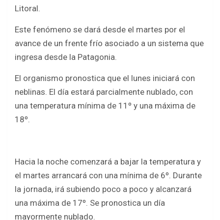
b
er
s
e
Litoral.
o
A
Este fenómeno se dará desde el martes por el
o
p
avance de un frente frío asociado a un sistema que
k
p
ingresa desde la Patagonia.
El organismo pronostica que el lunes iniciará con
neblinas. El día estará parcialmente nublado, con
una temperatura mínima de 11º y una máxima de
18º.
Hacia la noche comenzará a bajar la temperatura y
el martes arrancará con una mínima de 6º. Durante
la jornada, irá subiendo poco a poco y alcanzará
una máxima de 17º. Se pronostica un día
mayormente nublado.