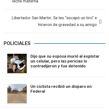
leche materna
o
p
entradas
k
p
Libertador San Martin: Se les “escapó un tiro” e
hirieron de gravedad a su amigo
POLICIALES
Dijo que su esposa murió al explotar
un celular, pero las pericias lo
contradijeron y fue detenido
Un ciclista recibió un disparo en
Federal