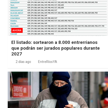
AHORA
El listado: sortearon a 8.000 entrerrianos
que podrán ser jurados populares durante
2027
2 días ago
EntreRíosYA