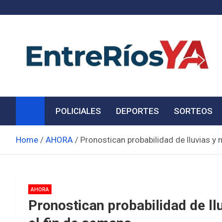
Skip
to
content
Noticias de Entre Ríos
Información de toda la provincia ahora
POLICIALES
DEPORTES
SORTEOS
Home
AHORA
Pronostican probabilidad de lluvias y
AHORA
Pronostican probabilidad de ll