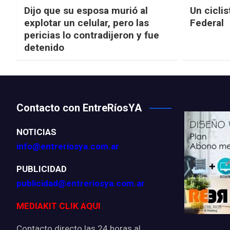
Dijo que su esposa murió al
Un ciclis
explotar un celular, pero las
Federal
pericias lo contradijeron y fue
detenido
Contacto con EntreRíosYA
NOTICIAS
info@entreriosya.com.ar
PUBLICIDAD
publicidad@entreriosya.com.ar
MEDIAKIT CLIK AQUI
Contacto directo las 24 horas al