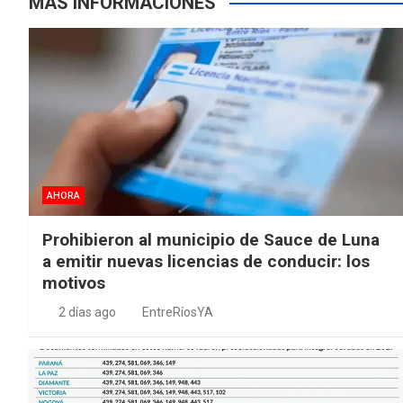
MÁS INFORMACIONES
AHORA
Prohibieron al municipio de Sauce de Luna
a emitir nuevas licencias de conducir: los
motivos
2 días ago
EntreRíosYA