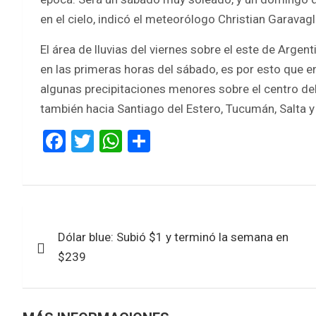
en el cielo, indicó el meteorólogo Christian Garavagl
El área de lluvias del viernes sobre el este de Argent
en las primeras horas del sábado, es por esto que en
algunas precipitaciones menores sobre el centro del 
también hacia Santiago del Estero, Tucumán, Salta y
F
T
W
S
a
wi
h
h
ce
tt
at
ar
b
er
s
e
Navegación
o
A
Dólar blue: Subió $1 y terminó la semana en
de
o
p
$239
k
p
entradas