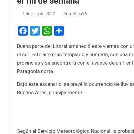
el fin de semana
1 de julio de 2022
EntreRíosYA
F
T
W
S
a
wi
h
h
Buena parte del Litoral amaneció este viernes con 
ce
tt
at
ar
el sur. Este aire más templado y húmedo, con una ma
b
er
s
e
provincias y se encontrará con el avance de un frent
o
A
Patagonia norte.
o
p
Bajo este escenario, se prevé la ocurrencia de lluvi
k
p
Buenos Aires, principalmente.
Según el Servicio Meteorológico Nacional, la probabil