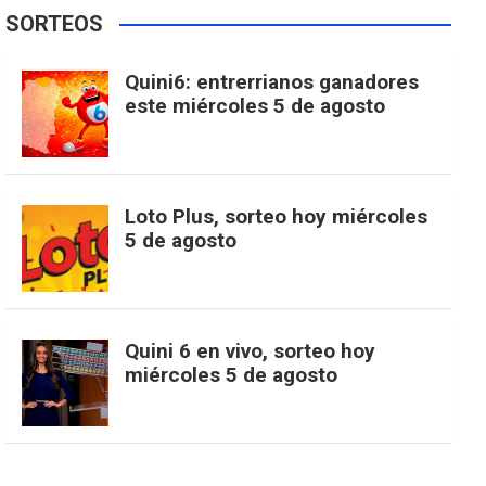
e
t
T
t
g
SORTEOS
i
u
e
b
a
o
e
l
Quini6: entrerrianos ganadores
t
T
d
este miércoles 5 de agosto
o
g
k
r
e
t
u
o
r
e
M
Loto Plus, sorteo hoy miércoles
e
b
5 de agosto
k
a
s
a
r
e
m
t
p
Quini 6 en vivo, sorteo hoy
miércoles 5 de agosto
s