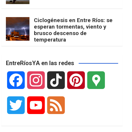
Ciclogénesis en Entre Ríos: se
esperan tormentas, viento y
brusco descenso de
temperatura
EntreRíosYA en las redes
F
I
T
P
G
a
n
i
i
o
T
Y
F
c
s
k
n
o
w
o
e