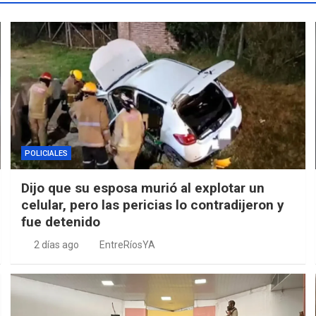
POLICIALES
Dijo que su esposa murió al explotar un
celular, pero las pericias lo contradijeron y
fue detenido
2 días ago
EntreRíosYA