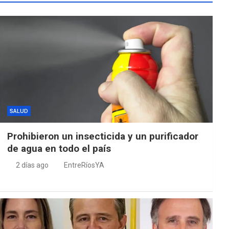
SALUD
Prohibieron un insecticida y un purificador
de agua en todo el país
2 días ago
EntreRíosYA