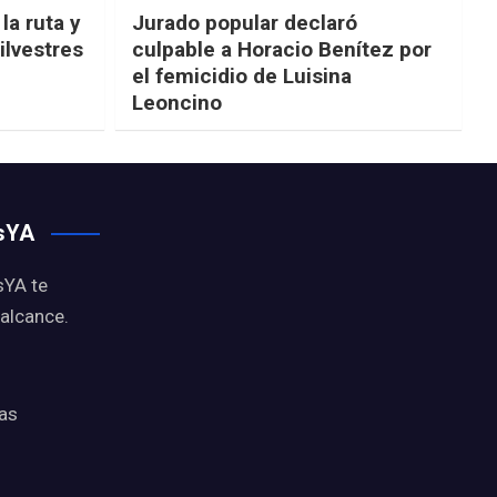
la ruta y
Jurado popular declaró
ilvestres
culpable a Horacio Benítez por
el femicidio de Luisina
Leoncino
osYA
sYA te
 alcance.
ias