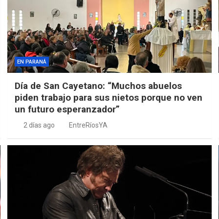
EN PARANÁ
Día de San Cayetano: “Muchos abuelos
piden trabajo para sus nietos porque no ven
un futuro esperanzador”
2 días ago
EntreRíosYA