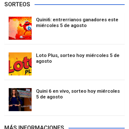
SORTEOS
i
u
e
b
a
o
e
l
Quini6: entrerrianos ganadores este
t
T
d
miércoles 5 de agosto
o
g
k
r
e
t
u
o
r
e
M
Loto Plus, sorteo hoy miércoles 5 de
e
b
agosto
k
a
s
a
r
e
m
t
p
Quini 6 en vivo, sorteo hoy miércoles
5 de agosto
s
MÁS INFORMACIONES