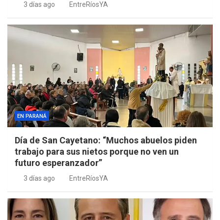
3 días ago
EntreRíosYA
EN PARANÁ
Día de San Cayetano: “Muchos abuelos piden
trabajo para sus nietos porque no ven un
futuro esperanzador”
3 días ago
EntreRíosYA