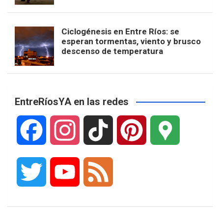
Ciclogénesis en Entre Ríos: se
esperan tormentas, viento y brusco
descenso de temperatura
EntreRíosYA en las redes
F
I
T
P
G
a
n
i
i
o
T
Y
F
c
s
k
n
o
w
o
e
e
t
T
t
g