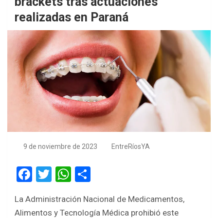
brackets tras actuaciones
realizadas en Paraná
9 de noviembre de 2023
EntreRíosYA
F
T
W
S
a
wi
h
h
La Administración Nacional de Medicamentos,
ce
tt
at
ar
Alimentos y Tecnología Médica prohibió este