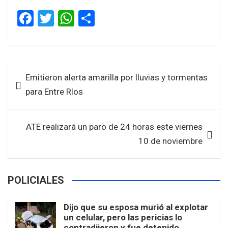
F
T
W
S
a
wi
h
h
ce
tt
at
ar
b
er
s
e
Navegación
Emitieron alerta amarilla por lluvias y tormentas
o
A
de
para Entre Ríos
o
p
entradas
k
p
ATE realizará un paro de 24 horas este viernes
10 de noviembre
POLICIALES
Dijo que su esposa murió al explotar
un celular, pero las pericias lo
contradijeron y fue detenido