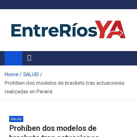
Skip
to
content
Noticias de Entre Ríos
Información de toda la provincia ahora
Home
SALUD
Prohíben dos modelos de brackets tras actuaciones
realizadas en Paraná
SALUD
Prohíben dos modelos de