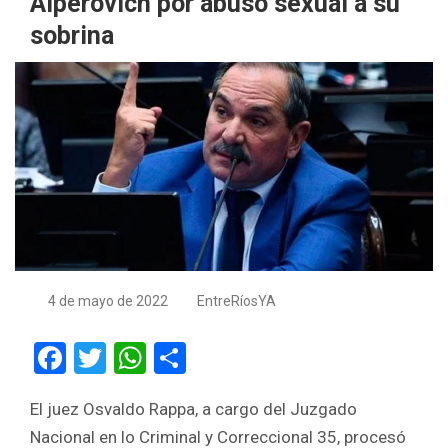
Alperovich por abuso sexual a su
sobrina
4 de mayo de 2022
EntreRíosYA
F
T
W
S
a
wi
h
h
El juez Osvaldo Rappa, a cargo del Juzgado
ce
tt
at
ar
Nacional en lo Criminal y Correccional 35, procesó