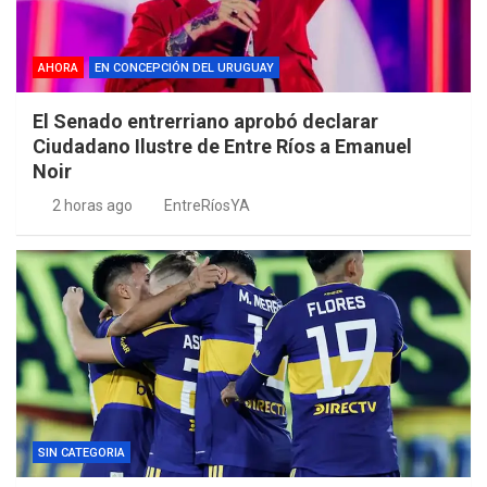
AHORA
EN CONCEPCIÓN DEL URUGUAY
El Senado entrerriano aprobó declarar
Ciudadano Ilustre de Entre Ríos a Emanuel
Noir
2 horas ago
EntreRíosYA
SIN CATEGORIA