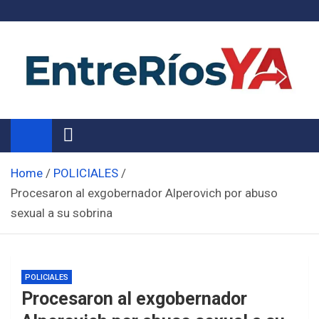
Skip
to
content
Noticias de Entre Ríos
Información de toda la provincia ahora
Home
POLICIALES
Procesaron al exgobernador Alperovich por abuso
sexual a su sobrina
POLICIALES
Procesaron al exgobernador