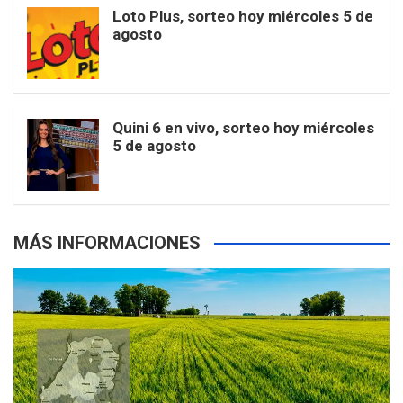
o
r
e
M
Loto Plus, sorteo hoy miércoles 5 de
e
b
agosto
k
a
s
a
r
e
m
t
p
Quini 6 en vivo, sorteo hoy miércoles
5 de agosto
s
MÁS INFORMACIONES