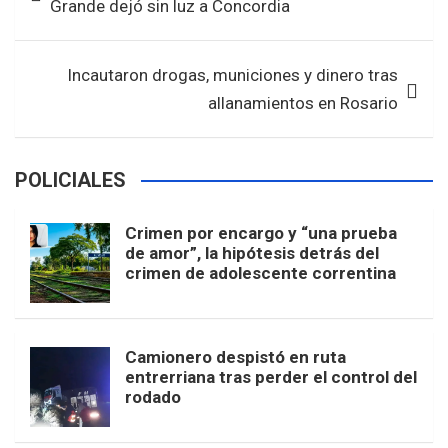
Grande dejó sin luz a Concordia
o
p
entradas
k
p
Incautaron drogas, municiones y dinero tras
allanamientos en Rosario
POLICIALES
Crimen por encargo y “una prueba
de amor”, la hipótesis detrás del
crimen de adolescente correntina
Camionero despistó en ruta
entrerriana tras perder el control del
rodado