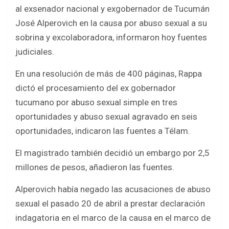
b
er
s
e
al exsenador nacional y exgobernador de Tucumán
o
A
José Alperovich en la causa por abuso sexual a su
o
p
sobrina y excolaboradora, informaron hoy fuentes
k
p
judiciales.
En una resolución de más de 400 páginas, Rappa
dictó el procesamiento del ex gobernador
tucumano por abuso sexual simple en tres
oportunidades y abuso sexual agravado en seis
oportunidades, indicaron las fuentes a Télam.
El magistrado también decidió un embargo por 2,5
millones de pesos, añadieron las fuentes.
Alperovich había negado las acusaciones de abuso
sexual el pasado 20 de abril a prestar declaración
indagatoria en el marco de la causa en el marco de