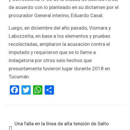
de acuerdo con lo planteado en su dictamen por el
procurador General interino, Eduardo Casal.
Luego, en diciembre del año pasado, Vismara y
Labozzetta, en base a los elementos y pruebas
recolectadas, ampliaron la acusación contra el
imputado y requirieron que se lo llame a
indagatoria por otros seis hechos que
presuntamente tuvieron lugar durante 2018 en
Tucumán.
F
T
W
S
a
wi
h
h
ce
tt
at
ar
b
er
s
e
Navegación
Una falla en la línea de alta tensión de Salto
o
A
de