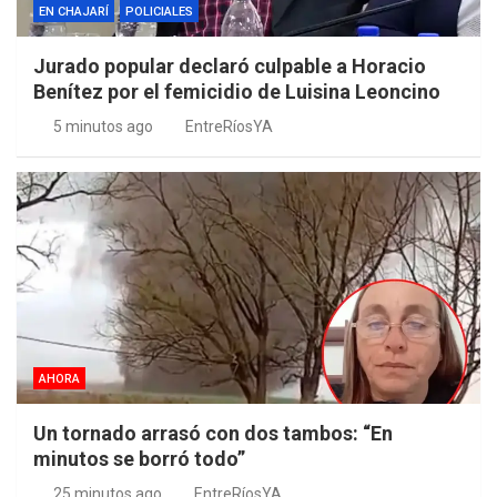
EN CHAJARÍ
POLICIALES
Jurado popular declaró culpable a Horacio
Benítez por el femicidio de Luisina Leoncino
5 minutos ago
EntreRíosYA
AHORA
Un tornado arrasó con dos tambos: “En
minutos se borró todo”
25 minutos ago
EntreRíosYA