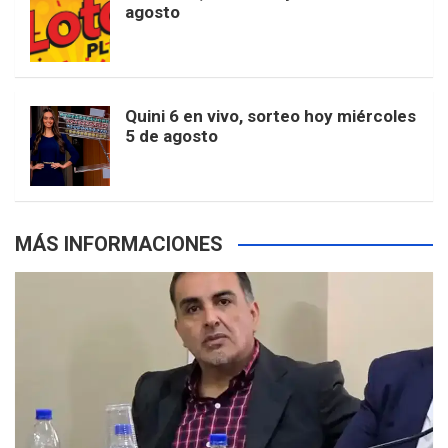
e
b
agosto
k
a
s
a
r
e
m
t
p
Quini 6 en vivo, sorteo hoy miércoles
5 de agosto
s
MÁS INFORMACIONES