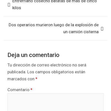
Entrerriano cosechó batatas de más de cinco
o
A
de
kilos
o
p
entradas
k
p
Dos operarios murieron luego de la explosión de
un camión cisterna
Deja un comentario
Tu dirección de correo electrónico no será
publicada.
Los campos obligatorios están
marcados con
*
Comentario
*