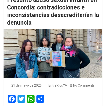
Concordia: contradicciones e
inconsistencias desacreditarían la
denuncia
21 de mayo de 2026
EntreRíosYA
No Comments
F
T
W
S