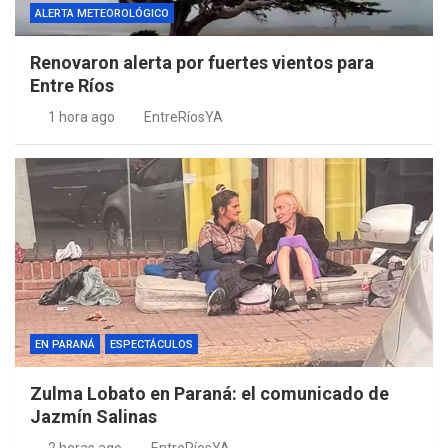
ALERTA METEOROLÓGICO
Renovaron alerta por fuertes vientos para
Entre Ríos
1 hora ago
EntreRíosYA
EN PARANÁ
ESPECTÁCULOS
Zulma Lobato en Paraná: el comunicado de
Jazmín Salinas