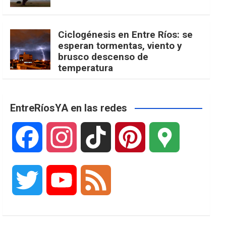
Ciclogénesis en Entre Ríos: se
esperan tormentas, viento y
brusco descenso de
temperatura
EntreRíosYA en las redes
F
I
T
P
G
a
n
i
i
o
T
Y
F
c
s
k
n
o
w
o
e