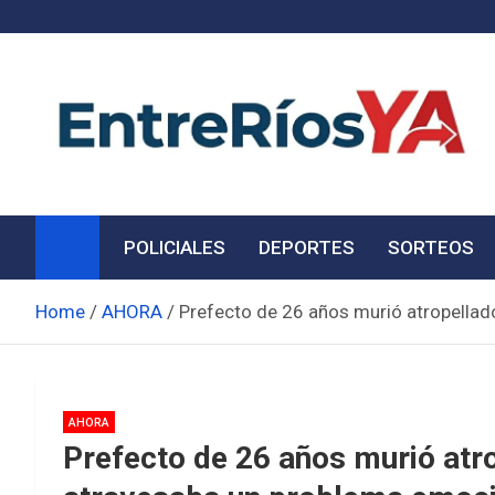
Skip
to
content
Noticias de Entre Ríos
Información de toda la provincia ahora
POLICIALES
DEPORTES
SORTEOS
Home
AHORA
Prefecto de 26 años murió atropellad
AHORA
Prefecto de 26 años murió atr