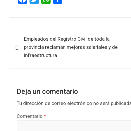
a
wi
h
h
ce
tt
at
ar
b
er
s
e
Navegación
o
A
Empleados del Registro Civil de toda la
de
o
p
provincia reclaman mejoras salariales y de
k
p
entradas
infraestructura
Deja un comentario
Tu dirección de correo electrónico no será publicada
Comentario
*