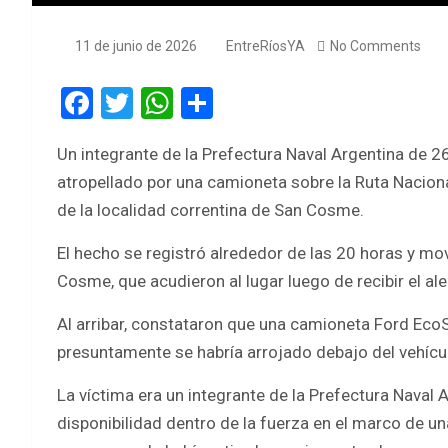
11 de junio de 2026
EntreRíosYA
No Comments
F
T
W
S
a
wi
h
h
Un integrante de la Prefectura Naval Argentina de 26
ce
tt
at
ar
atropellado por una camioneta sobre la Ruta Nacional 
b
er
s
e
de la localidad correntina de San Cosme.
o
A
El hecho se registró alrededor de las 20 horas y mov
o
p
Cosme, que acudieron al lugar luego de recibir el aler
k
p
Al arribar, constataron que una camioneta Ford Eco
presuntamente se habría arrojado debajo del vehículo
La víctima era un integrante de la Prefectura Naval
disponibilidad dentro de la fuerza en el marco de u