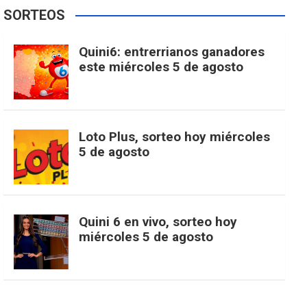
e
t
T
t
g
SORTEOS
i
u
e
b
a
o
e
l
Quini6: entrerrianos ganadores
t
T
d
este miércoles 5 de agosto
o
g
k
r
e
t
u
o
r
e
M
Loto Plus, sorteo hoy miércoles
e
b
5 de agosto
k
a
s
a
r
e
m
t
p
Quini 6 en vivo, sorteo hoy
miércoles 5 de agosto
s