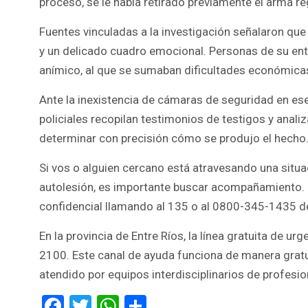
proceso, se le había retirado previamente el arma r
Fuentes vinculadas a la investigación señalaron que
y un delicado cuadro emocional. Personas de su en
anímico, al que se sumaban dificultades económic
Ante la inexistencia de cámaras de seguridad en ese 
policiales recopilan testimonios de testigos y anali
determinar con precisión cómo se produjo el hecho
Si vos o alguien cercano está atravesando una situ
autolesión, es importante buscar acompañamiento. En
confidencial llamando al 135 o al 0800-345-1435 de
En la provincia de Entre Ríos, la línea gratuita de u
2100. Este canal de ayuda funciona de manera gratuit
atendido por equipos interdisciplinarios de profesio
F
T
W
S