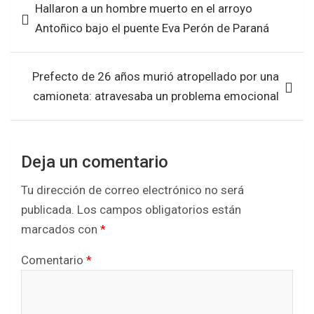
Hallaron a un hombre muerto en el arroyo
o
A
de
Antoñico bajo el puente Eva Perón de Paraná
o
p
entradas
k
p
Prefecto de 26 años murió atropellado por una
camioneta: atravesaba un problema emocional
Deja un comentario
Tu dirección de correo electrónico no será
publicada.
Los campos obligatorios están
marcados con
*
Comentario
*