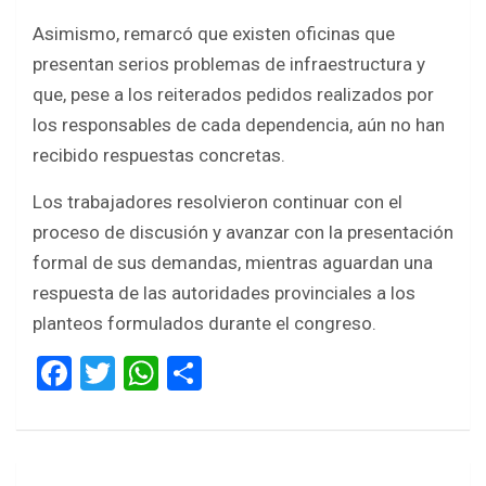
Asimismo, remarcó que existen oficinas que
presentan serios problemas de infraestructura y
que, pese a los reiterados pedidos realizados por
los responsables de cada dependencia, aún no han
recibido respuestas concretas.
Los trabajadores resolvieron continuar con el
proceso de discusión y avanzar con la presentación
formal de sus demandas, mientras aguardan una
respuesta de las autoridades provinciales a los
planteos formulados durante el congreso.
F
T
W
S
a
wi
h
h
ce
tt
at
ar
b
er
s
e
Navegación