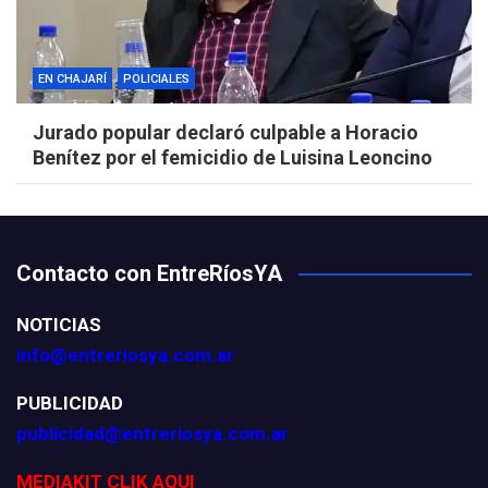
EN CHAJARÍ
POLICIALES
Jurado popular declaró culpable a Horacio
Benítez por el femicidio de Luisina Leoncino
Contacto con EntreRíosYA
NOTICIAS
info@entreriosya.com.ar
PUBLICIDAD
publicidad@entreriosya.com.ar
MEDIAKIT CLIK AQUI