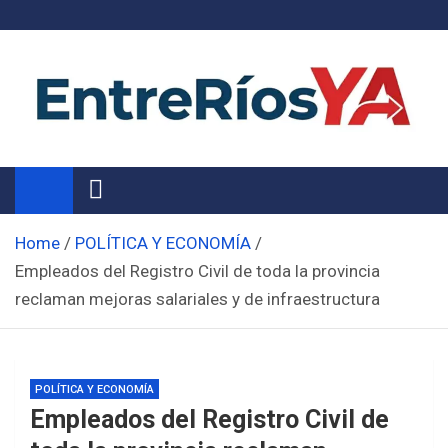
Skip
to
content
Noticias de Entre Ríos
Información de toda la provincia ahora
Home
POLÍTICA Y ECONOMÍA
Empleados del Registro Civil de toda la provincia
reclaman mejoras salariales y de infraestructura
POLÍTICA Y ECONOMÍA
Empleados del Registro Civil de