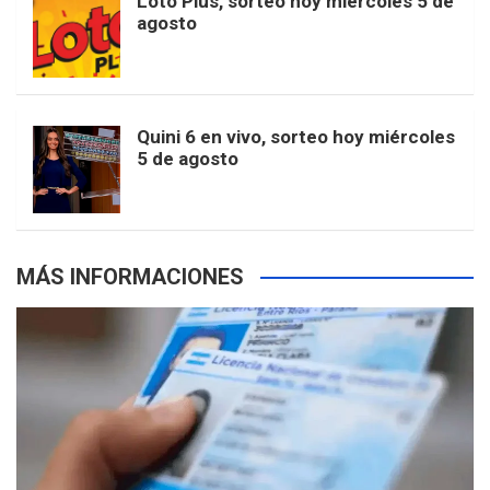
Loto Plus, sorteo hoy miércoles 5 de
e
b
agosto
k
a
s
a
r
e
m
t
p
Quini 6 en vivo, sorteo hoy miércoles
5 de agosto
s
MÁS INFORMACIONES