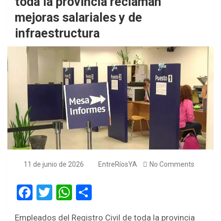
toda la provincia reclaman
mejoras salariales y de
infraestructura
11 de junio de 2026
EntreRíosYA
No Comments
F
T
W
S
a
wi
h
h
Empleados del Registro Civil de toda la provincia