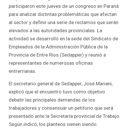
ce
tt
at
ar
participaron este jueves de un congreso en Paraná
b
er
s
e
para analizar distintas problemáticas que afectan
o
A
al sector y definir una serie de reclamos que serán
o
p
elevados a las autoridades provinciales. La
k
p
actividad se desarrolló en la sede del Sindicato de
Empleados de la Administración Pública de la
Provincia de Entre Ríos (Sedapper) y reunió a
representantes de numerosas oficinas
entrerrianas.
El secretario general de Sedapper, José Mariani,
explicó que el encuentro tuvo como objetivo
debatir las principales demandas de los
trabajadores y consensuar un petitorio que será
presentado ante la Secretaría provincial de Trabajo.
Según indicó, los planteos vienen siendo