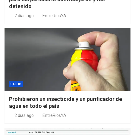
detenido
2 días ago
EntreRíosYA
SALUD
Prohibieron un insecticida y un purificador de
agua en todo el país
2 días ago
EntreRíosYA