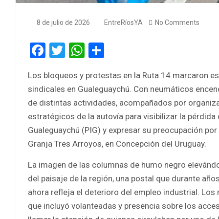
8 de julio de 2026
EntreRíosYA
No Comments
F
T
W
S
a
wi
h
h
Los bloqueos y protestas en la Ruta 14 marcaron e
ce
tt
at
ar
sindicales en Gualeguaychú. Con neumáticos encend
b
er
s
e
de distintas actividades, acompañados por organiza
o
A
estratégicos de la autovía para visibilizar la pérdida
o
p
Gualeguaychú (PIG) y expresar su preocupación por l
k
p
Granja Tres Arroyos, en Concepción del Uruguay.
La imagen de las columnas de humo negro elevándos
del paisaje de la región, una postal que durante añ
ahora refleja el deterioro del empleo industrial. Lo
que incluyó volanteadas y presencia sobre los acces