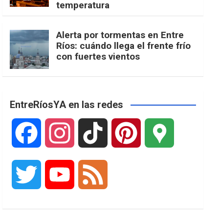
temperatura
Alerta por tormentas en Entre
Ríos: cuándo llega el frente frío
con fuertes vientos
EntreRíosYA en las redes
F
I
T
P
G
a
n
i
i
o
T
Y
F
c
s
k
n
o
w
o
e