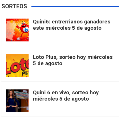
e
t
T
t
g
SORTEOS
i
u
e
b
a
o
e
l
Quini6: entrerrianos ganadores
t
T
d
este miércoles 5 de agosto
o
g
k
r
e
t
u
o
r
e
M
Loto Plus, sorteo hoy miércoles
e
b
5 de agosto
k
a
s
a
r
e
m
t
p
Quini 6 en vivo, sorteo hoy
miércoles 5 de agosto
s