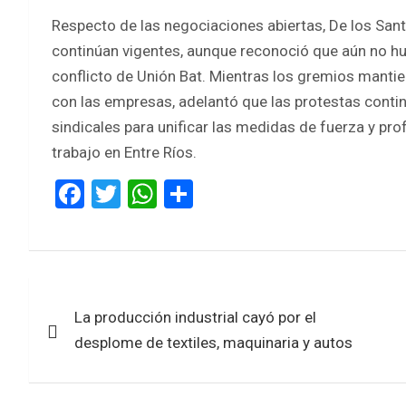
Respecto de las negociaciones abiertas, De los Sant
continúan vigentes, aunque reconoció que aún no hu
conflicto de Unión Bat. Mientras los gremios mantie
con las empresas, adelantó que las protestas contin
sindicales para unificar las medidas de fuerza y pro
trabajo en Entre Ríos.
F
T
W
S
a
wi
h
h
ce
tt
at
ar
b
er
s
e
Navegación
o
A
La producción industrial cayó por el
de
o
p
desplome de textiles, maquinaria y autos
k
p
entradas