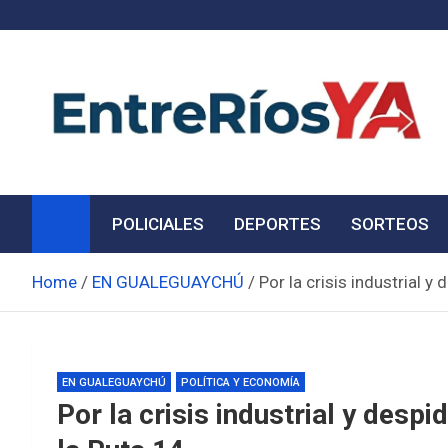
Skip
to
content
Noticias de Entre Ríos
Información de toda la provincia ahora
POLICIALES
DEPORTES
SORTEOS
Home
EN GUALEGUAYCHÚ
Por la crisis industrial 
EN GUALEGUAYCHÚ
POLÍTICA Y ECONOMÍA
Por la crisis industrial y des