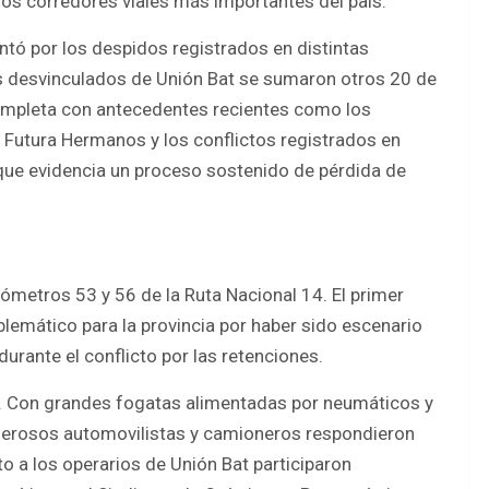
 los corredores viales más importantes del país.
ntó por los despidos registrados en distintas
s desvinculados de Unión Bat se sumaron otros 20 de
ompleta con antecedentes recientes como los
a Futura Hermanos y los conflictos registrados en
 que evidencia un proceso sostenido de pérdida de
ilómetros 53 y 56 de la Ruta Nacional 14. El primer
blemático para la provincia por haber sido escenario
durante el conflicto por las retenciones.
s. Con grandes fogatas alimentadas por neumáticos y
umerosos automovilistas y camioneros respondieron
o a los operarios de Unión Bat participaron