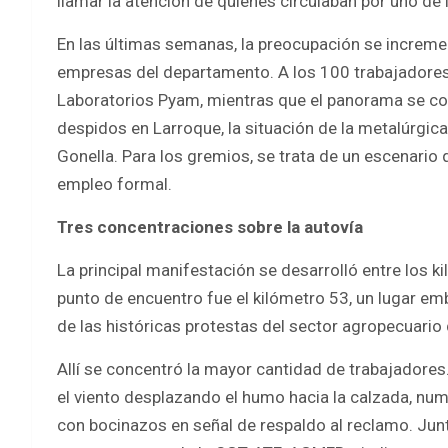
llamar la atención de quienes circulaban por uno de
En las últimas semanas, la preocupación se increme
empresas del departamento. A los 100 trabajadore
Laboratorios Pyam, mientras que el panorama se c
despidos en Larroque, la situación de la metalúrgic
Gonella. Para los gremios, se trata de un escenario
empleo formal.
Tres concentraciones sobre la autovía
La principal manifestación se desarrolló entre los k
punto de encuentro fue el kilómetro 53, un lugar em
de las históricas protestas del sector agropecuario 
Allí se concentró la mayor cantidad de trabajadore
el viento desplazando el humo hacia la calzada, n
con bocinazos en señal de respaldo al reclamo. Junt