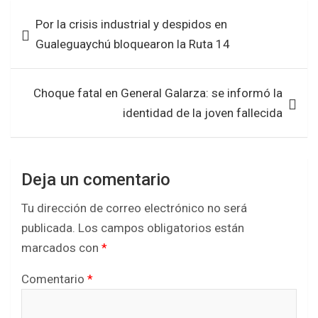
b
er
s
e
Navegación
Por la crisis industrial y despidos en
o
A
de
Gualeguaychú bloquearon la Ruta 14
o
p
entradas
k
p
Choque fatal en General Galarza: se informó la
identidad de la joven fallecida
Deja un comentario
Tu dirección de correo electrónico no será
publicada.
Los campos obligatorios están
marcados con
*
Comentario
*