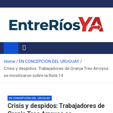
Skip
to
content
Noticias de Entre Ríos
Información de toda la provincia ahora
Home
EN CONCEPCIÓN DEL URUGUAY
Crisis y despidos: Trabajadores de Granja Tres Arroyos
se movilizaron sobre la Ruta 14
EN CONCEPCIÓN DEL URUGUAY
Crisis y despidos: Trabajadores de