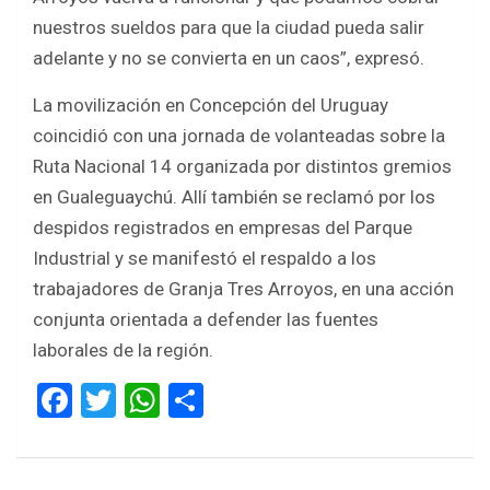
nuestros sueldos para que la ciudad pueda salir
adelante y no se convierta en un caos”, expresó.
La movilización en Concepción del Uruguay
coincidió con una jornada de volanteadas sobre la
Ruta Nacional 14 organizada por distintos gremios
en Gualeguaychú. Allí también se reclamó por los
despidos registrados en empresas del Parque
Industrial y se manifestó el respaldo a los
trabajadores de Granja Tres Arroyos, en una acción
conjunta orientada a defender las fuentes
laborales de la región.
F
T
W
S
a
wi
h
h
ce
tt
at
ar