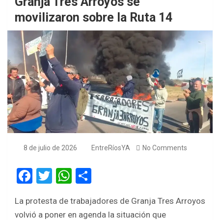
Granja Tres Arroyos se
movilizaron sobre la Ruta 14
8 de julio de 2026
EntreRíosYA
No Comments
F
T
W
S
a
wi
h
h
La protesta de trabajadores de Granja Tres Arroyos
ce
tt
at
ar
volvió a poner en agenda la situación que