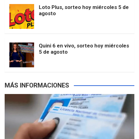
o
r
e
M
Loto Plus, sorteo hoy miércoles 5 de
e
b
agosto
k
a
s
a
r
e
m
t
p
Quini 6 en vivo, sorteo hoy miércoles
5 de agosto
s
MÁS INFORMACIONES