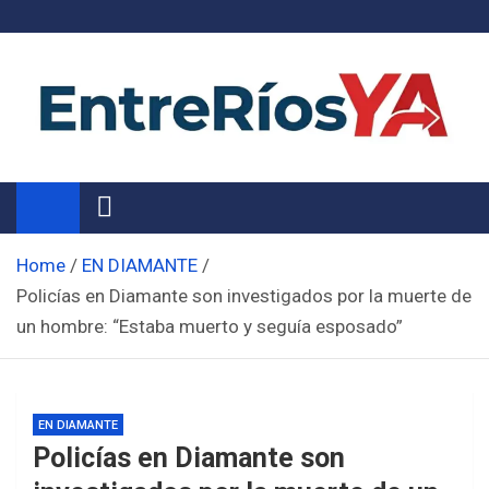
Skip
to
content
Noticias de Entre Ríos
Información de toda la provincia ahora
Home
EN DIAMANTE
Policías en Diamante son investigados por la muerte de
un hombre: “Estaba muerto y seguía esposado”
EN DIAMANTE
Policías en Diamante son