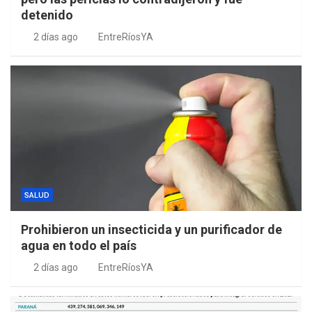
detenido
2 días ago
EntreRíosYA
SALUD
Prohibieron un insecticida y un purificador de
agua en todo el país
2 días ago
EntreRíosYA