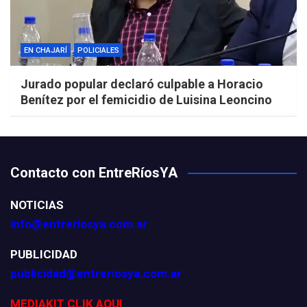
EN CHAJARÍ
POLICIALES
Jurado popular declaró culpable a Horacio
Benítez por el femicidio de Luisina Leoncino
Contacto con EntreRíosYA
NOTICIAS
info@entreriosya.com.ar
PUBLICIDAD
publicidad@entreriosya.com.ar
MEDIAKIT CLIK AQUI