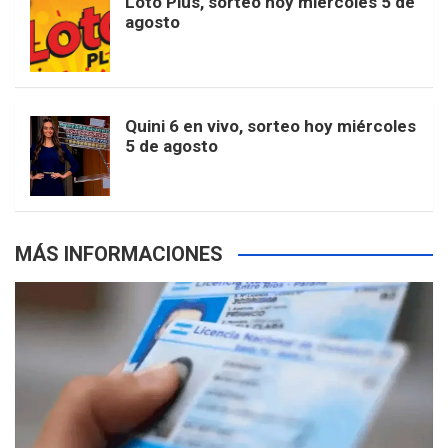
Loto Plus, sorteo hoy miércoles 5 de
e
b
agosto
k
a
s
a
r
e
m
t
p
Quini 6 en vivo, sorteo hoy miércoles
5 de agosto
s
MÁS INFORMACIONES