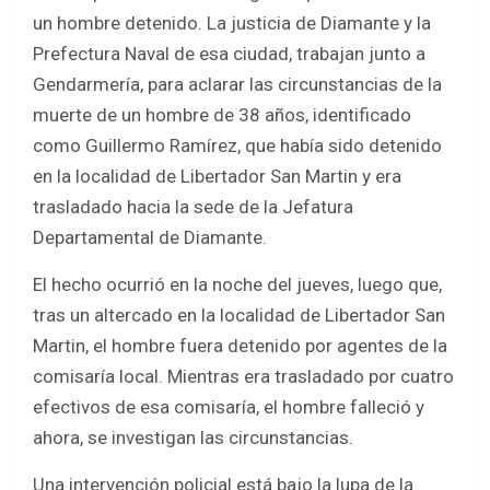
ce
tt
at
ar
un hombre detenido. La justicia de Diamante y la
b
er
s
e
Prefectura Naval de esa ciudad, trabajan junto a
o
A
Gendarmería, para aclarar las circunstancias de la
o
p
muerte de un hombre de 38 años, identificado
k
p
como Guillermo Ramírez, que había sido detenido
en la localidad de Libertador San Martin y era
trasladado hacia la sede de la Jefatura
Departamental de Diamante.
El hecho ocurrió en la noche del jueves, luego que,
tras un altercado en la localidad de Libertador San
Martin, el hombre fuera detenido por agentes de la
comisaría local. Mientras era trasladado por cuatro
efectivos de esa comisaría, el hombre falleció y
ahora, se investigan las circunstancias.
Una intervención policial está bajo la lupa de la