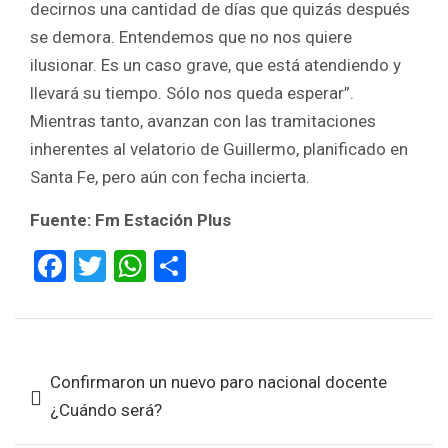
decirnos una cantidad de días que quizás después
se demora. Entendemos que no nos quiere
ilusionar. Es un caso grave, que está atendiendo y
llevará su tiempo. Sólo nos queda esperar”.
Mientras tanto, avanzan con las tramitaciones
inherentes al velatorio de Guillermo, planificado en
Santa Fe, pero aún con fecha incierta.
Fuente: Fm Estación Plus
F
T
W
S
a
wi
h
h
ce
tt
at
ar
b
er
s
e
Navegación
Confirmaron un nuevo paro nacional docente
o
A
de
¿Cuándo será?
o
p
entradas