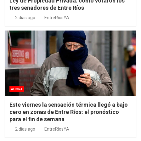
Ley de Propiedad Privada: cómo votaron los
tres senadores de Entre Ríos
2 días ago
EntreRíosYA
AHORA
Este viernes la sensación térmica llegó a bajo
cero en zonas de Entre Ríos: el pronóstico
para el fin de semana
2 días ago
EntreRíosYA