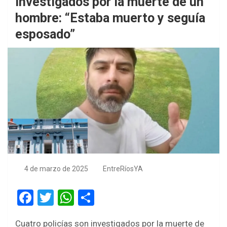
investigados por la muerte de un
hombre: “Estaba muerto y seguía
esposado”
4 de marzo de 2025
EntreRíosYA
F
T
W
S
a
wi
h
h
Cuatro policías son investigados por la muerte de