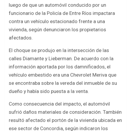
b
er
s
e
luego de que un automóvil conducido por un
o
A
funcionario de la Policía de Entre Ríos impactara
o
p
contra un vehículo estacionado frente a una
k
p
vivienda, según denunciaron los propietarios
afectados.
El choque se produjo en la intersección de las
calles Diamante y Lieberman. De acuerdo con la
información aportada por los damnificados, el
vehículo embestido era una Chevrolet Meriva que
se encontraba sobre la vereda del inmueble de su
dueño y había sido puesta a la venta.
Como consecuencia del impacto, el automóvil
sufrió daños materiales de consideración. También
resultó afectado el portón de la vivienda ubicada en
ese sector de Concordia, según indicaron los