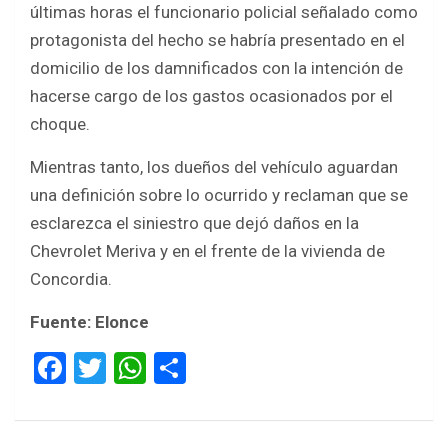
últimas horas el funcionario policial señalado como
protagonista del hecho se habría presentado en el
domicilio de los damnificados con la intención de
hacerse cargo de los gastos ocasionados por el
choque.
Mientras tanto, los dueños del vehículo aguardan
una definición sobre lo ocurrido y reclaman que se
esclarezca el siniestro que dejó daños en la
Chevrolet Meriva y en el frente de la vivienda de
Concordia.
Fuente: Elonce
F
T
W
S
a
wi
h
h
ce
tt
at
ar