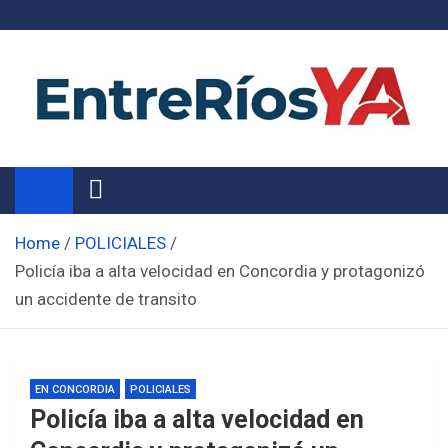
Skip
to
content
Noticias de Entre Ríos
Información de toda la provincia ahora
Home
POLICIALES
Policía iba a alta velocidad en Concordia y protagonizó
un accidente de transito
EN CONCORDIA
POLICIALES
Policía iba a alta velocidad en