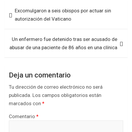
b
er
s
e
Navegación
Excomulgaron a seis obispos por actuar sin
o
A
de
autorización del Vaticano
o
p
entradas
k
p
Un enfermero fue detenido tras ser acusado de
abusar de una paciente de 86 años en una clínica
Deja un comentario
Tu dirección de correo electrónico no será
publicada.
Los campos obligatorios están
marcados con
*
Comentario
*