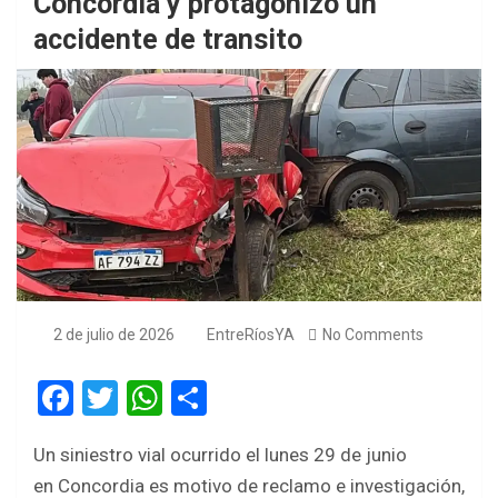
Concordia y protagonizó un
accidente de transito
2 de julio de 2026
EntreRíosYA
No Comments
F
T
W
S
a
wi
h
h
Un siniestro vial ocurrido el lunes 29 de junio
ce
tt
at
ar
en Concordia es motivo de reclamo e investigación,