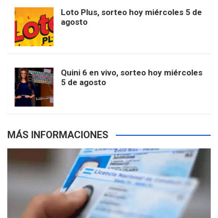
o
r
e
M
Loto Plus, sorteo hoy miércoles 5 de
e
b
agosto
k
a
s
a
r
e
m
t
p
Quini 6 en vivo, sorteo hoy miércoles
5 de agosto
s
MÁS INFORMACIONES