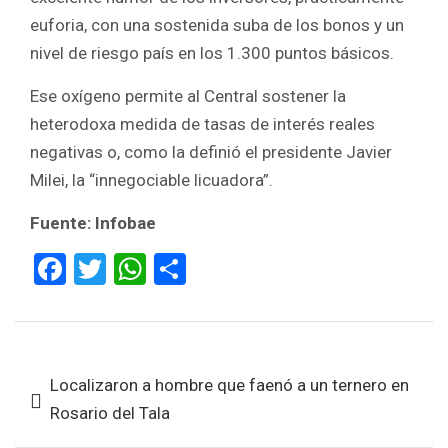
euforia, con una sostenida suba de los bonos y un
nivel de riesgo país en los 1.300 puntos básicos.
Ese oxígeno permite al Central sostener la
heterodoxa medida de tasas de interés reales
negativas o, como la definió el presidente Javier
Milei, la “innegociable licuadora”.
Fuente: Infobae
F
T
W
S
a
wi
h
h
ce
tt
at
ar
b
er
s
e
Navegación
Localizaron a hombre que faenó a un ternero en
o
A
de
Rosario del Tala
o
p
entradas