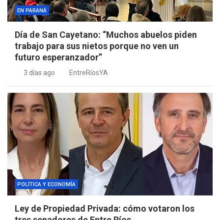
EN PARANÁ
Día de San Cayetano: “Muchos abuelos piden
trabajo para sus nietos porque no ven un
futuro esperanzador”
3 días ago
EntreRíosYA
POLÍTICA Y ECONOMÍA
Ley de Propiedad Privada: cómo votaron los
tres senadores de Entre Ríos