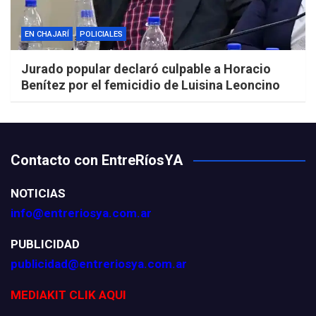
EN CHAJARÍ
POLICIALES
Jurado popular declaró culpable a Horacio
Benítez por el femicidio de Luisina Leoncino
Contacto con EntreRíosYA
NOTICIAS
info@entreriosya.com.ar
PUBLICIDAD
publicidad@entreriosya.com.ar
MEDIAKIT CLIK AQUI