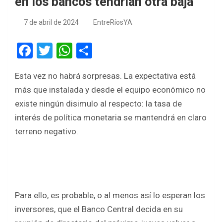
en los bancos tendrían otra baja
7 de abril de 2024
EntreRíosYA
F
T
W
S
a
wi
h
h
Esta vez no habrá sorpresas. La expectativa está
ce
tt
at
ar
más que instalada y desde el equipo económico no
b
er
s
e
existe ningún disimulo al respecto: la tasa de
o
A
interés de política monetaria se mantendrá en claro
o
p
terreno negativo.
k
p
Para ello, es probable, o al menos así lo esperan los
inversores, que el Banco Central decida en su