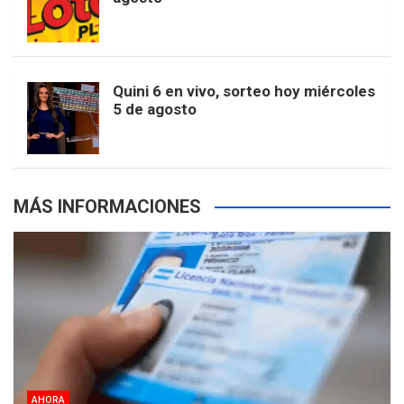
k
a
s
a
r
e
m
t
p
Quini 6 en vivo, sorteo hoy miércoles
5 de agosto
s
MÁS INFORMACIONES
AHORA