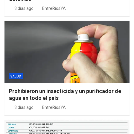
3 días ago
EntreRíosYA
SALUD
Prohibieron un insecticida y un purificador de
agua en todo el país
3 días ago
EntreRíosYA