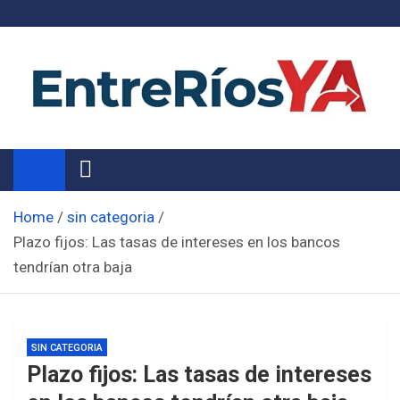
Skip
to
content
Noticias de Entre Ríos
Información de toda la provincia ahora
Home
sin categoria
Plazo fijos: Las tasas de intereses en los bancos
tendrían otra baja
SIN CATEGORIA
Plazo fijos: Las tasas de intereses