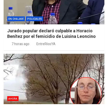
EN CHAJARÍ
POLICIALES
Jurado popular declaró culpable a Horacio
Benítez por el femicidio de Luisina Leoncino
7 horas ago
EntreRíosYA
AHORA