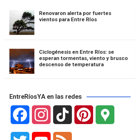
Renovaron alerta por fuertes
vientos para Entre Ríos
Ciclogénesis en Entre Ríos: se
esperan tormentas, viento y brusco
descenso de temperatura
EntreRíosYA en las redes
F
I
T
P
G
a
n
i
i
o