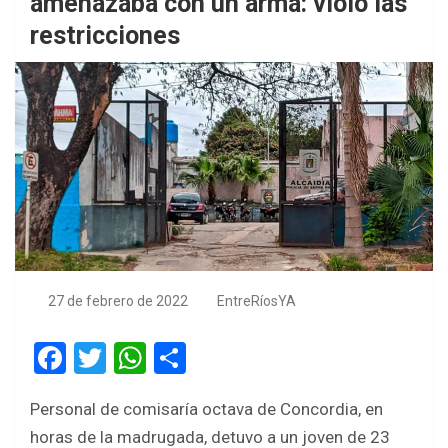
amenazaba con un arma: violó las
restricciones
27 de febrero de 2022
EntreRíosYA
F
T
W
S
a
wi
h
h
Personal de comisaría octava de Concordia, en
ce
tt
at
ar
horas de la madrugada, detuvo a un joven de 23