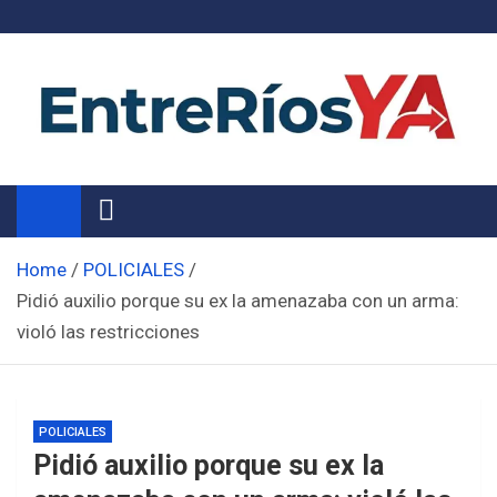
Skip
to
content
Noticias de Entre Ríos
Información de toda la provincia ahora
Home
POLICIALES
Pidió auxilio porque su ex la amenazaba con un arma:
violó las restricciones
POLICIALES
Pidió auxilio porque su ex la