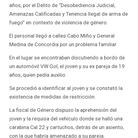
b
er
s
e
años, por el Delito de “Desobediencia Judicial,
o
A
Amenazas Calificadas y Tenencia Ilegal de arma de
o
p
fuego” en contexto de violencia de género.
k
p
El personal llegó a calles Cabo Miño y General
Medina de Concordia por un problema familiar.
En el lugar se encontraban discutiendo a bordo de
un automóvil VW Gol, el joven y su ex pareja de 19
años, quien pedía auxilio.
Se procedió a identificar al joven y se constató la
existencia de medidas de restricción.
La fiscal de Género dispuso la aprehensión del
joven y la requisa del vehículo donde se halló una
carabina Cal.22 y cartuchos, detrás de un asiento,
con la que habría amenazado a su pareja.