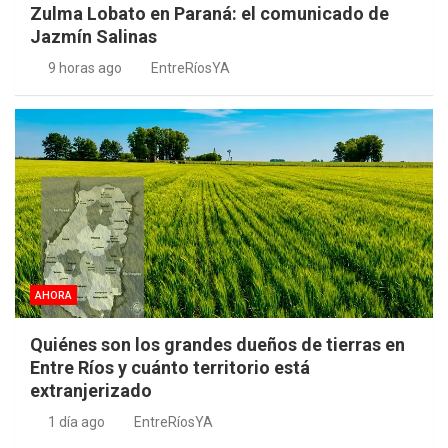
Zulma Lobato en Paraná: el comunicado de
Jazmín Salinas
9 horas ago
EntreRíosYA
AHORA
Quiénes son los grandes dueños de tierras en
Entre Ríos y cuánto territorio está
extranjerizado
1 día ago
EntreRíosYA