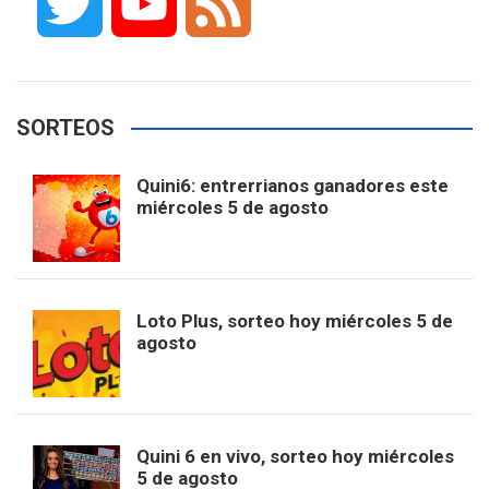
T
Y
F
c
s
k
n
o
w
o
e
e
t
T
t
g
SORTEOS
i
u
e
b
a
o
e
l
Quini6: entrerrianos ganadores este
t
T
d
miércoles 5 de agosto
o
g
k
r
e
t
u
o
r
e
M
Loto Plus, sorteo hoy miércoles 5 de
e
b
agosto
k
a
s
a
r
e
m
t
p
Quini 6 en vivo, sorteo hoy miércoles
5 de agosto