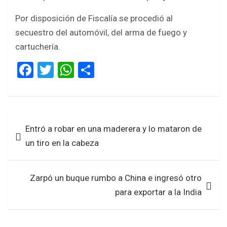
Por disposición de Fiscalía se procedió al
secuestro del automóvil, del arma de fuego y
cartuchería.
F
T
W
S
a
wi
h
h
ce
tt
at
ar
b
er
s
e
Navegación
Entró a robar en una maderera y lo mataron de
o
A
de
un tiro en la cabeza
o
p
entradas
k
p
Zarpó un buque rumbo a China e ingresó otro
para exportar a la India