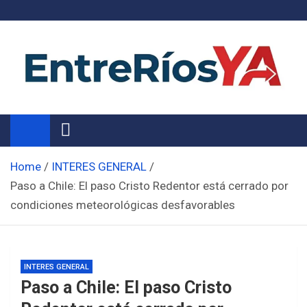
Skip
to
content
Noticias de Entre Ríos
Información de toda la provincia ahora
Home
INTERES GENERAL
Paso a Chile: El paso Cristo Redentor está cerrado por
condiciones meteorológicas desfavorables
INTERES GENERAL
Paso a Chile: El paso Cristo