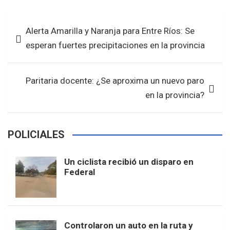
ce
tt
at
ar
b
er
s
e
Navegación
Alerta Amarilla y Naranja para Entre Ríos: Se
o
A
de
esperan fuertes precipitaciones en la provincia
o
p
entradas
k
p
Paritaria docente: ¿Se aproxima un nuevo paro
en la provincia?
POLICIALES
Un ciclista recibió un disparo en
Federal
Controlaron un auto en la ruta y