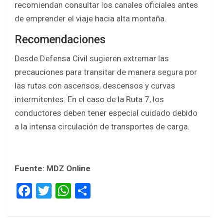
recomiendan consultar los canales oficiales antes
de emprender el viaje hacia alta montaña.
Recomendaciones
Desde Defensa Civil sugieren extremar las
precauciones para transitar de manera segura por
las rutas con ascensos, descensos y curvas
intermitentes. En el caso de la Ruta 7, los
conductores deben tener especial cuidado debido
a la intensa circulación de transportes de carga.
Fuente: MDZ Online
F
T
W
S
a
wi
h
h