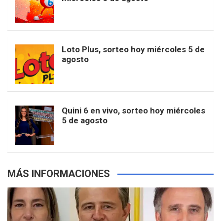
o
g
k
r
e
t
u
o
r
e
M
Loto Plus, sorteo hoy miércoles 5 de
e
b
agosto
k
a
s
a
r
e
m
t
p
Quini 6 en vivo, sorteo hoy miércoles
5 de agosto
s
MÁS INFORMACIONES