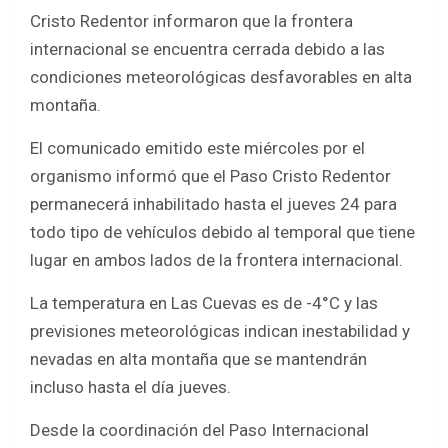
ce
tt
at
ar
Cristo Redentor informaron que la frontera
b
er
s
e
internacional se encuentra cerrada debido a las
o
A
condiciones meteorológicas desfavorables en alta
o
p
montaña.
k
p
El comunicado emitido este miércoles por el
organismo informó que el Paso Cristo Redentor
permanecerá inhabilitado hasta el jueves 24 para
todo tipo de vehículos debido al temporal que tiene
lugar en ambos lados de la frontera internacional.
La temperatura en Las Cuevas es de -4°C y las
previsiones meteorológicas indican inestabilidad y
nevadas en alta montaña que se mantendrán
incluso hasta el día jueves.
Desde la coordinación del Paso Internacional