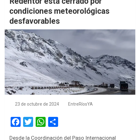
Redentor está cerrado por
condiciones meteorológicas
desfavorables
23 de octubre de 2024
EntreRíosYA
F
T
W
S
a
wi
h
h
Desde la Coordinación del Paso Internacional