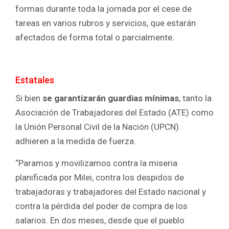
b
er
s
e
formas durante toda la jornada por el cese de
o
A
tareas en varios rubros y servicios, que estarán
o
p
afectados de forma total o parcialmente.
k
p
Estatales
Si bien
se garantizarán guardias mínimas
, tanto la
Asociación de Trabajadores del Estado (ATE) como
la Unión Personal Civil de la Nación (UPCN)
adhieren a la medida de fuerza.
“Paramos y movilizamos contra la miseria
planificada por Milei, contra los despidos de
trabajadoras y trabajadores del Estado nacional y
contra la pérdida del poder de compra de los
salarios. En dos meses, desde que el pueblo