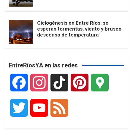
Ciclogénesis en Entre Ríos: se
esperan tormentas, viento y brusco
descenso de temperatura
EntreRíosYA en las redes
F
I
T
P
G
a
n
i
i
o
T
Y
F
c
s
k
n
o
w
o
e