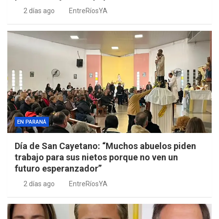
2 días ago
EntreRíosYA
EN PARANÁ
Día de San Cayetano: “Muchos abuelos piden
trabajo para sus nietos porque no ven un
futuro esperanzador”
2 días ago
EntreRíosYA