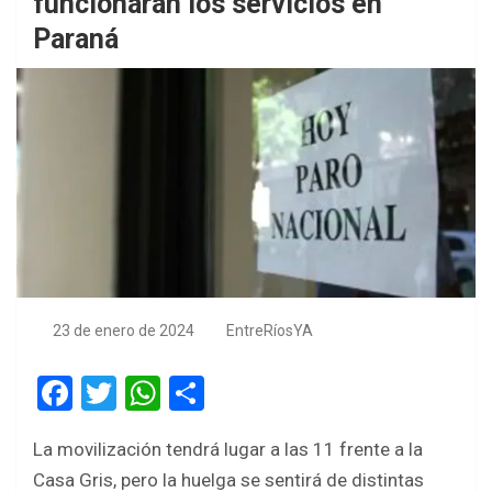
funcionarán los servicios en
Paraná
23 de enero de 2024
EntreRíosYA
F
T
W
S
a
wi
h
h
La movilización tendrá lugar a las 11 frente a la
ce
tt
at
ar
Casa Gris, pero la huelga se sentirá de distintas