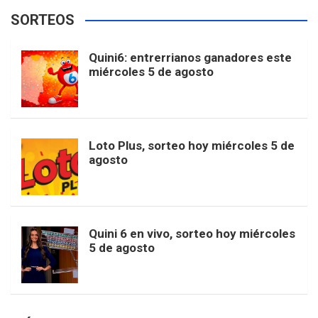
e
t
T
t
g
SORTEOS
i
u
e
b
a
o
e
l
Quini6: entrerrianos ganadores este
t
T
d
miércoles 5 de agosto
o
g
k
r
e
t
u
o
r
e
M
Loto Plus, sorteo hoy miércoles 5 de
e
b
agosto
k
a
s
a
r
e
m
t
p
Quini 6 en vivo, sorteo hoy miércoles
5 de agosto
s