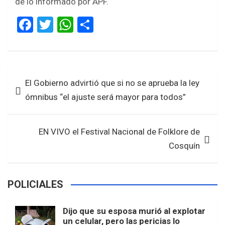
de lo informado por APF.
F
T
W
S
a
wi
h
h
ce
tt
at
ar
b
er
s
e
Navegación
El Gobierno advirtió que si no se aprueba la ley
o
A
de
ómnibus “el ajuste será mayor para todos”
o
p
entradas
k
p
EN VIVO el Festival Nacional de Folklore de
Cosquín
POLICIALES
Dijo que su esposa murió al explotar
un celular, pero las pericias lo