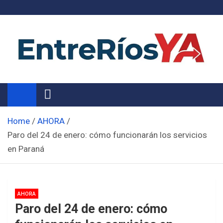
Skip
to
content
Noticias de Entre Ríos
Información de toda la provincia ahora
Home
AHORA
Paro del 24 de enero: cómo funcionarán los servicios
en Paraná
AHORA
Paro del 24 de enero: cómo