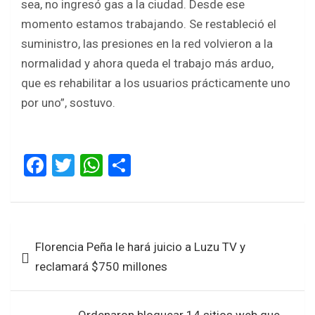
sea, no ingresó gas a la ciudad. Desde ese
momento estamos trabajando. Se restableció el
suministro, las presiones en la red volvieron a la
normalidad y ahora queda el trabajo más arduo,
que es rehabilitar a los usuarios prácticamente uno
por uno”, sostuvo.
F
T
W
S
a
wi
h
h
ce
tt
at
ar
b
er
s
e
Navegación
Florencia Peña le hará juicio a Luzu TV y
o
A
de
reclamará $750 millones
o
p
entradas
k
p