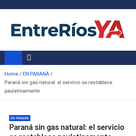
Skip
to
content
Noticias de Entre Ríos
Información de toda la provincia ahora
Home
EN PARANÁ
Paraná sin gas natural: el servicio se restablece
paulatinamente
EN PARANÁ
Paraná sin gas natural: el servicio