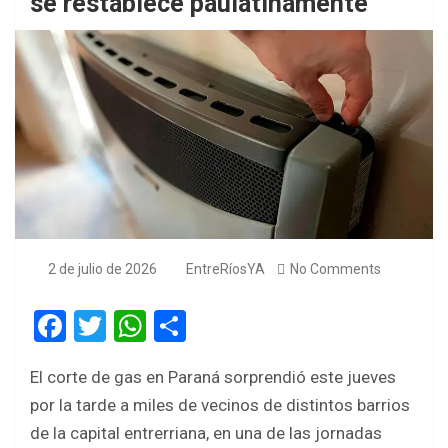
se restablece paulatinamente
2 de julio de 2026
EntreRíosYA
No Comments
F
T
W
S
a
wi
h
h
El corte de gas en Paraná sorprendió este jueves
ce
tt
at
ar
por la tarde a miles de vecinos de distintos barrios
b
er
s
e
de la capital entrerriana, en una de las jornadas