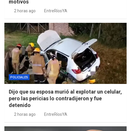
motivos
2 horas ago
EntreRíosYA
POLICIALES
Dijo que su esposa murió al explotar un celular,
pero las pericias lo contradijeron y fue
detenido
2 horas ago
EntreRíosYA