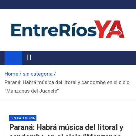
Skip
to
content
Noticias de Entre Ríos
Información de toda la provincia ahora
Home
sin categoria
Paraná: Habrá música del litoral y candombe en el ciclo
“Manzanas del Juanele”
SIN CATEGORIA
Paraná: Habrá música del litoral y