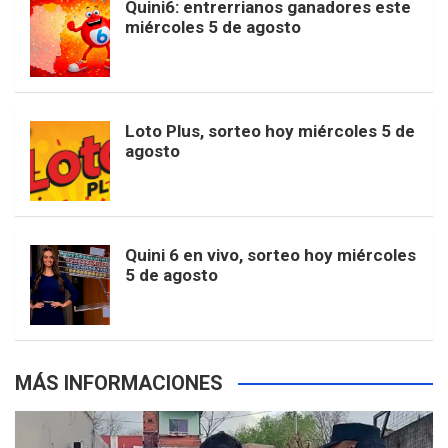
Quini6: entrerrianos ganadores este
t
T
d
miércoles 5 de agosto
o
g
k
r
e
t
u
o
r
e
M
Loto Plus, sorteo hoy miércoles 5 de
e
b
agosto
k
a
s
a
r
e
m
t
p
Quini 6 en vivo, sorteo hoy miércoles
5 de agosto
s
MÁS INFORMACIONES