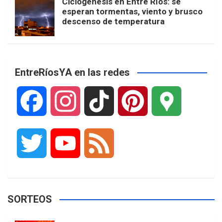
Ciclogénesis en Entre Ríos: se
esperan tormentas, viento y brusco
descenso de temperatura
EntreRíosYA en las redes
F
I
T
P
G
a
n
i
i
o
T
Y
F
c
s
k
n
o
w
o
e
e
t
T
t
g
SORTEOS
i
u
e
b
a
o
e
l