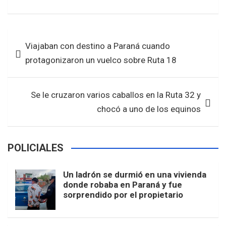
a
wi
h
h
ce
tt
at
ar
b
er
s
e
Navegación
Viajaban con destino a Paraná cuando
o
A
de
protagonizaron un vuelco sobre Ruta 18
o
p
entradas
k
p
Se le cruzaron varios caballos en la Ruta 32 y
chocó a uno de los equinos
POLICIALES
Un ladrón se durmió en una vivienda
donde robaba en Paraná y fue
sorprendido por el propietario