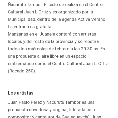
b
er
s
e
Ñacurutú Tambor. El ciclo se realiza en el Centro
o
A
Cultural Juan L Ortiz y es organizado por la
o
p
Municipalidad, dentro de la agenda Activá Verano.
k
p
La entrada es gratuita.
Manzanas en el Juanele contará con artistas
locales y del resto de la provincia y se repetirá
todos los miércoles de febrero a las 20.30 hs. Es
una propuesta al aire libre en un espacio
emblemático como el Centro Cultural Juan L. Ortiz
(Racedo 250).
Los artistas
Juan Pablo Pérez y Ñacurutú Tambor es una
propuesta novedosa y original, liderada por el
compositor y cantautor de Gualeguaychú, Juan