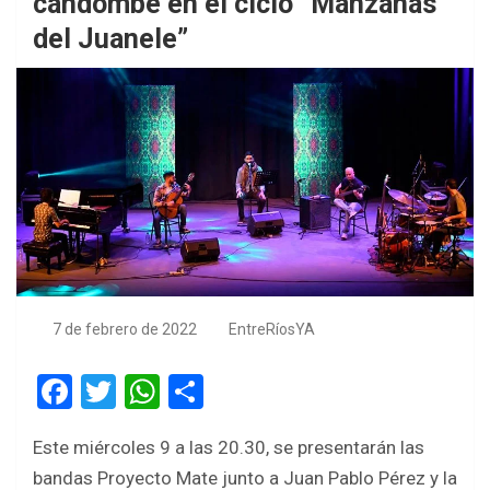
candombe en el ciclo “Manzanas
del Juanele”
7 de febrero de 2022
EntreRíosYA
F
T
W
S
a
wi
h
h
Este miércoles 9 a las 20.30, se presentarán las
ce
tt
at
ar
bandas Proyecto Mate junto a Juan Pablo Pérez y la