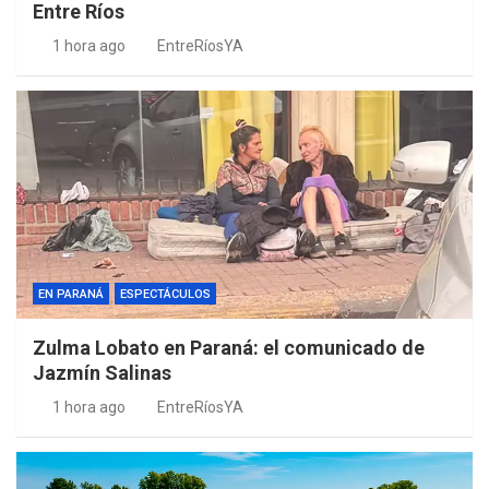
Entre Ríos
1 hora ago
EntreRíosYA
EN PARANÁ
ESPECTÁCULOS
Zulma Lobato en Paraná: el comunicado de
Jazmín Salinas
1 hora ago
EntreRíosYA