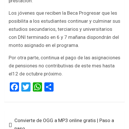
prestación.
Los jóvenes que reciben la Beca Progresar que les
posibilita a los estudiantes continuar y culminar sus
estudios secundarios, terciarios y universitarios
con DNI terminado en 6 y 7 mañana dispondrán del
monto asignado en el programa.
Por otra parte, continua el pago de las asignaciones
de pensiones no contributivas de este mes hasta
el12 de octubre próximo.
F
T
W
S
a
wi
h
h
ce
tt
at
ar
b
er
s
e
Navegación
Convierte de OGG a MP3 online gratis | Paso a
o
A
de
paso