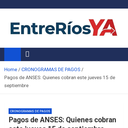
Skip
to
content
Noticias de Entre Ríos
Información de toda la provincia ahora
Home
CRONOGRAMAS DE PAGOS
Pagos de ANSES: Quienes cobran este jueves 15 de
septiembre
CRONOGRAMAS DE PAGOS
Pagos de ANSES: Quienes cobran