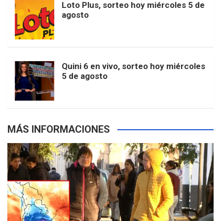
Loto Plus, sorteo hoy miércoles 5 de
e
b
agosto
k
a
s
a
r
e
m
t
p
Quini 6 en vivo, sorteo hoy miércoles
5 de agosto
s
MÁS INFORMACIONES