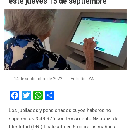
este jueves 15 de septiembre
14 de septiembre de 2022
EntreRíosYA
F
T
W
S
a
wi
h
h
Los jubilados y pensionados cuyos haberes no
ce
tt
at
ar
superen los $ 48.975 con Documento Nacional de
b
er
s
e
Identidad (DNI) finalizado en 5 cobrarán mañana