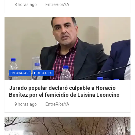
8 horas ago
EntreRíosYA
EN CHAJARÍ
POLICIALES
Jurado popular declaró culpable a Horacio
Benítez por el femicidio de Luisina Leoncino
9 horas ago
EntreRíosYA