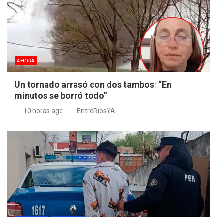
AHORA
Un tornado arrasó con dos tambos: “En
minutos se borró todo”
10 horas ago
EntreRíosYA