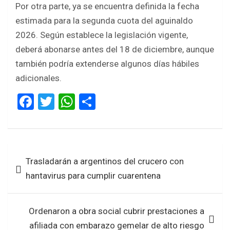
Por otra parte, ya se encuentra definida la fecha
estimada para la segunda cuota del aguinaldo
2026. Según establece la legislación vigente,
deberá abonarse antes del 18 de diciembre, aunque
también podría extenderse algunos días hábiles
adicionales.
F
T
W
S
a
wi
h
h
ce
tt
at
ar
b
er
s
e
Navegación
Trasladarán a argentinos del crucero con
o
A
de
hantavirus para cumplir cuarentena
o
p
entradas
k
p
Ordenaron a obra social cubrir prestaciones a
afiliada con embarazo gemelar de alto riesgo