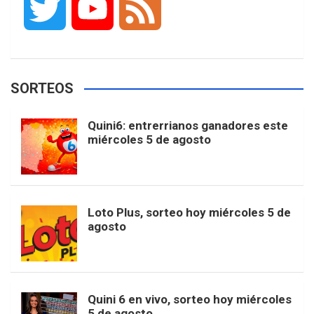
T
Y
F
c
s
k
n
o
w
o
e
e
t
T
t
g
SORTEOS
i
u
e
b
a
o
e
l
Quini6: entrerrianos ganadores este
t
T
d
miércoles 5 de agosto
o
g
k
r
e
t
u
o
r
e
M
Loto Plus, sorteo hoy miércoles 5 de
e
b
agosto
k
a
s
a
r
e
m
t
p
Quini 6 en vivo, sorteo hoy miércoles
5 de agosto