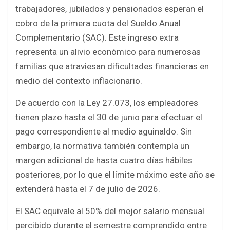
b
er
s
e
trabajadores, jubilados y pensionados esperan el
o
A
cobro de la primera cuota del Sueldo Anual
o
p
Complementario (SAC). Este ingreso extra
k
p
representa un alivio económico para numerosas
familias que atraviesan dificultades financieras en
medio del contexto inflacionario.
De acuerdo con la Ley 27.073, los empleadores
tienen plazo hasta el 30 de junio para efectuar el
pago correspondiente al medio aguinaldo. Sin
embargo, la normativa también contempla un
margen adicional de hasta cuatro días hábiles
posteriores, por lo que el límite máximo este año se
extenderá hasta el 7 de julio de 2026.
El SAC equivale al 50% del mejor salario mensual
percibido durante el semestre comprendido entre