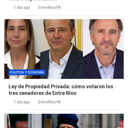
1 día ago
EntreRíosYA
POLÍTICA Y ECONOMÍA
Ley de Propiedad Privada: cómo votaron los
tres senadores de Entre Ríos
1 día ago
EntreRíosYA