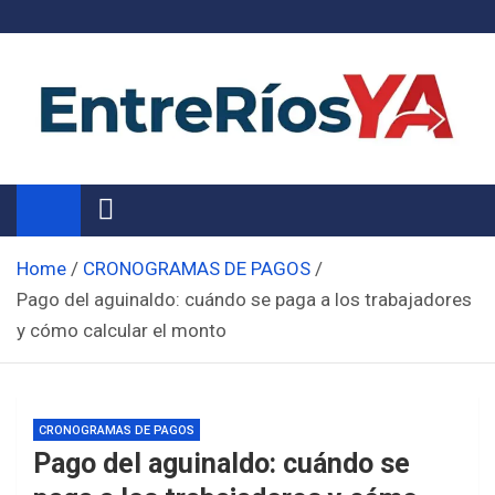
Skip
to
content
Noticias de Entre Ríos
Información de toda la provincia ahora
Home
CRONOGRAMAS DE PAGOS
Pago del aguinaldo: cuándo se paga a los trabajadores
y cómo calcular el monto
CRONOGRAMAS DE PAGOS
Pago del aguinaldo: cuándo se