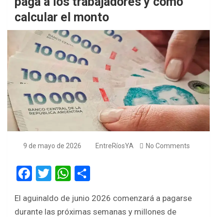
paga a los trabajadores y cómo
calcular el monto
9 de mayo de 2026
EntreRíosYA
No Comments
F
T
W
S
a
wi
h
h
El aguinaldo de junio 2026 comenzará a pagarse
ce
tt
at
ar
durante las próximas semanas y millones de