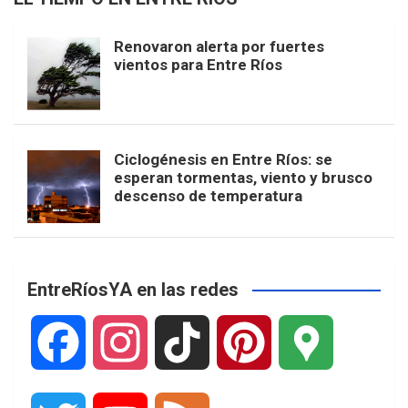
Renovaron alerta por fuertes
vientos para Entre Ríos
Ciclogénesis en Entre Ríos: se
esperan tormentas, viento y brusco
descenso de temperatura
EntreRíosYA en las redes
F
I
T
P
G
a
n
i
i
o