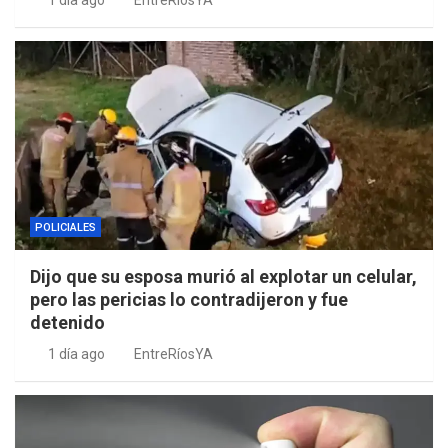
1 día ago
EntreRíosYA
POLICIALES
Dijo que su esposa murió al explotar un celular,
pero las pericias lo contradijeron y fue
detenido
1 día ago
EntreRíosYA