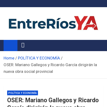
Skip
to
content
Noticias de Entre Ríos
Información de toda la provincia ahora
Home
POLÍTICA Y ECONOMÍA
OSER: Mariano Gallegos y Ricardo García dirigirán la
nueva obra social provincial
POLÍTICA Y ECONOMÍA
OSER: Mariano Gallegos y Ricardo