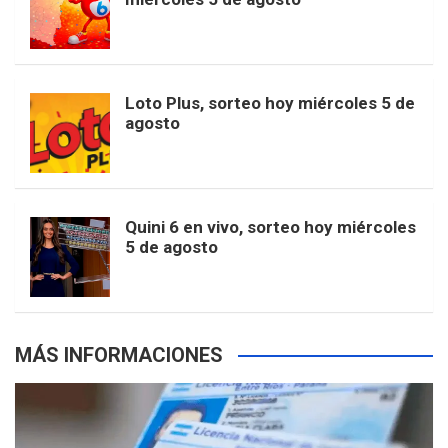
o
g
k
r
e
t
u
o
r
e
M
Loto Plus, sorteo hoy miércoles 5 de
e
b
agosto
k
a
s
a
r
e
m
t
p
Quini 6 en vivo, sorteo hoy miércoles
5 de agosto
s
MÁS INFORMACIONES