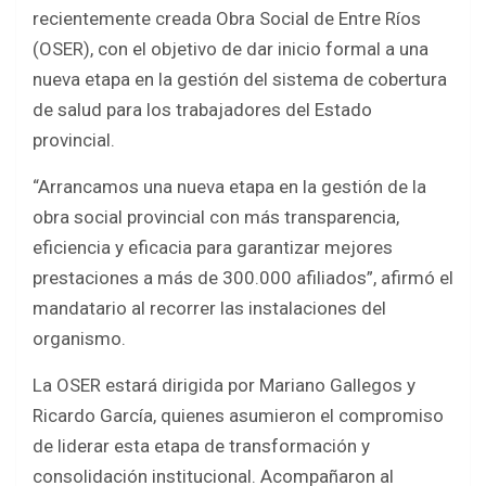
b
er
s
e
recientemente creada Obra Social de Entre Ríos
o
A
(OSER), con el objetivo de dar inicio formal a una
o
p
nueva etapa en la gestión del sistema de cobertura
k
p
de salud para los trabajadores del Estado
provincial.
“Arrancamos una nueva etapa en la gestión de la
obra social provincial con más transparencia,
eficiencia y eficacia para garantizar mejores
prestaciones a más de 300.000 afiliados”, afirmó el
mandatario al recorrer las instalaciones del
organismo.
La OSER estará dirigida por Mariano Gallegos y
Ricardo García, quienes asumieron el compromiso
de liderar esta etapa de transformación y
consolidación institucional. Acompañaron al