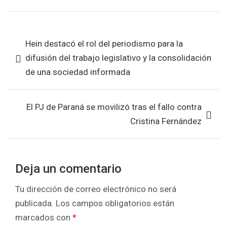
a
wi
h
h
ce
tt
at
ar
b
er
s
e
Navegación
Hein destacó el rol del periodismo para la
o
A
de
difusión del trabajo legislativo y la consolidación
o
p
entradas
de una sociedad informada
k
p
El PJ de Paraná se movilizó tras el fallo contra
Cristina Fernández
Deja un comentario
Tu dirección de correo electrónico no será
publicada.
Los campos obligatorios están
marcados con
*