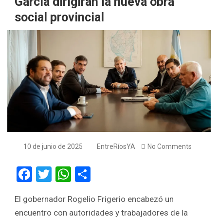
García dirigirán la nueva obra
social provincial
10 de junio de 2025
EntreRíosYA
No Comments
F
T
W
S
a
wi
h
h
El gobernador Rogelio Frigerio encabezó un
ce
tt
at
ar
encuentro con autoridades y trabajadores de la