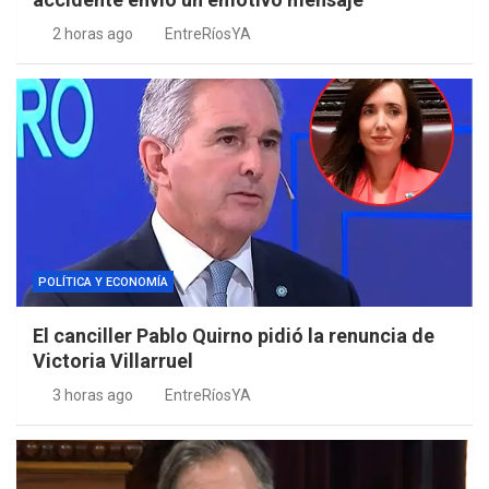
2 horas ago
EntreRíosYA
POLÍTICA Y ECONOMÍA
El canciller Pablo Quirno pidió la renuncia de
Victoria Villarruel
3 horas ago
EntreRíosYA