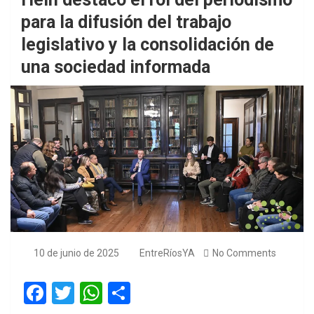
para la difusión del trabajo
legislativo y la consolidación de
una sociedad informada
10 de junio de 2025
EntreRíosYA
No Comments
F
T
W
S