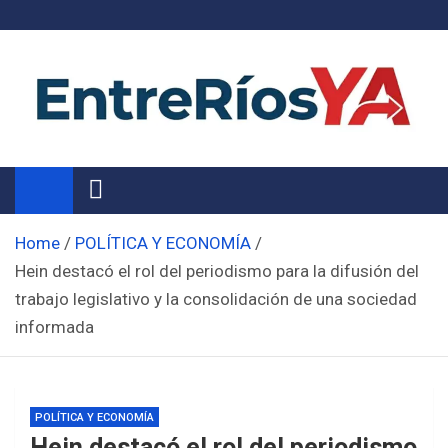
Skip
to
content
Noticias de Entre Ríos
Información de toda la provincia ahora
Home
POLÍTICA Y ECONOMÍA
Hein destacó el rol del periodismo para la difusión del
trabajo legislativo y la consolidación de una sociedad
informada
POLÍTICA Y ECONOMÍA
Hein destacó el rol del periodismo