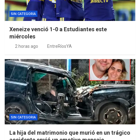
SIN CATEGORIA
Xeneize venció 1-0 a Estudiantes este
miércoles
2 horas ago
EntreRíosYA
SIN CATEGORIA
La hija del matrimonio que murió en un trágico
accidente envió un emotivo mensaje