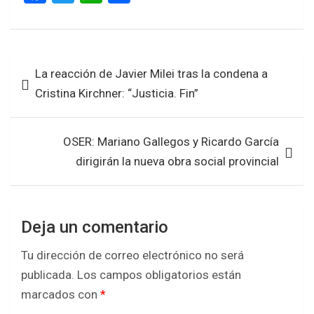
a
wi
h
h
ce
tt
at
ar
b
er
s
e
Navegación
La reacción de Javier Milei tras la condena a
o
A
de
Cristina Kirchner: “Justicia. Fin”
o
p
entradas
k
p
OSER: Mariano Gallegos y Ricardo García
dirigirán la nueva obra social provincial
Deja un comentario
Tu dirección de correo electrónico no será
publicada.
Los campos obligatorios están
marcados con
*