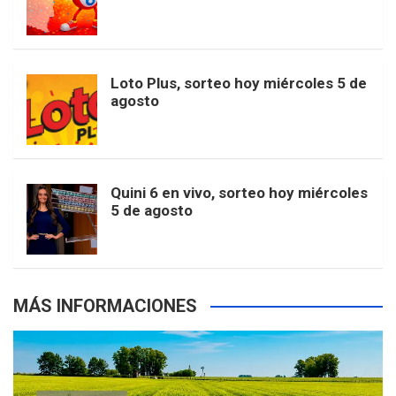
o
g
k
r
e
t
u
o
r
e
M
Loto Plus, sorteo hoy miércoles 5 de
e
b
agosto
k
a
s
a
r
e
m
t
p
Quini 6 en vivo, sorteo hoy miércoles
5 de agosto
s
MÁS INFORMACIONES