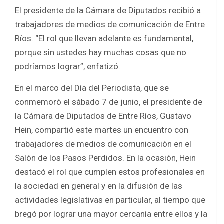
a
wi
h
h
El presidente de la Cámara de Diputados recibió a
ce
tt
at
ar
trabajadores de medios de comunicación de Entre
b
er
s
e
Ríos. “El rol que llevan adelante es fundamental,
o
A
porque sin ustedes hay muchas cosas que no
o
p
podríamos lograr”, enfatizó.
k
p
En el marco del Día del Periodista, que se
conmemoró el sábado 7 de junio, el presidente de
la Cámara de Diputados de Entre Ríos, Gustavo
Hein, compartió este martes un encuentro con
trabajadores de medios de comunicación en el
Salón de los Pasos Perdidos. En la ocasión, Hein
destacó el rol que cumplen estos profesionales en
la sociedad en general y en la difusión de las
actividades legislativas en particular, al tiempo que
bregó por lograr una mayor cercanía entre ellos y la