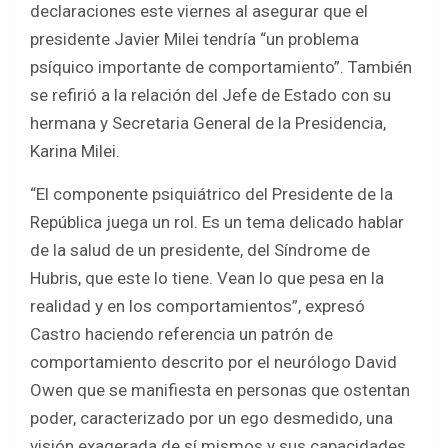
declaraciones este viernes al asegurar que el
b
er
s
e
presidente Javier Milei tendría “un problema
o
A
psíquico importante de comportamiento”. También
o
p
se refirió a la relación del Jefe de Estado con su
k
p
hermana y Secretaria General de la Presidencia,
Karina Milei.
“El componente psiquiátrico del Presidente de la
República juega un rol. Es un tema delicado hablar
de la salud de un presidente, del Síndrome de
Hubris, que este lo tiene. Vean lo que pesa en la
realidad y en los comportamientos”, expresó
Castro haciendo referencia un patrón de
comportamiento descrito por el neurólogo David
Owen que se manifiesta en personas que ostentan
poder, caracterizado por un ego desmedido, una
visión exagerada de sí mismos y sus capacidades,