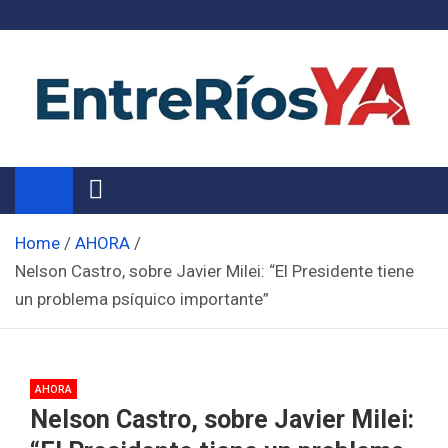
Skip
to
content
Noticias de Entre Ríos
Información de toda la provincia ahora
Home
AHORA
Nelson Castro, sobre Javier Milei: “El Presidente tiene
un problema psíquico importante”
AHORA
Nelson Castro, sobre Javier Milei: