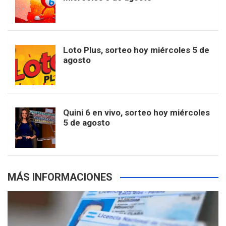
o
g
k
r
e
t
u
o
r
e
M
Loto Plus, sorteo hoy miércoles 5 de
e
b
agosto
k
a
s
a
r
e
m
t
p
Quini 6 en vivo, sorteo hoy miércoles
5 de agosto
s
MÁS INFORMACIONES