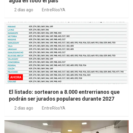
agua en todo el país
2 días ago
EntreRíosYA
AHORA
El listado: sortearon a 8.000 entrerrianos que
podrán ser jurados populares durante 2027
2 días ago
EntreRíosYA