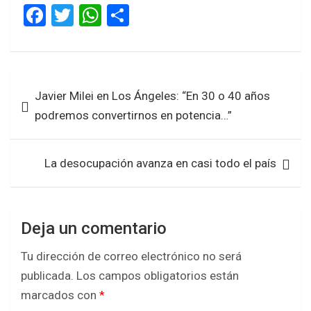
F
T
W
S
a
wi
h
h
ce
tt
at
ar
b
er
s
e
Navegación
Javier Milei en Los Ángeles: “En 30 o 40 años
o
A
de
podremos convertirnos en potencia…”
o
p
entradas
k
p
La desocupación avanza en casi todo el país
Deja un comentario
Tu dirección de correo electrónico no será
publicada.
Los campos obligatorios están
marcados con
*