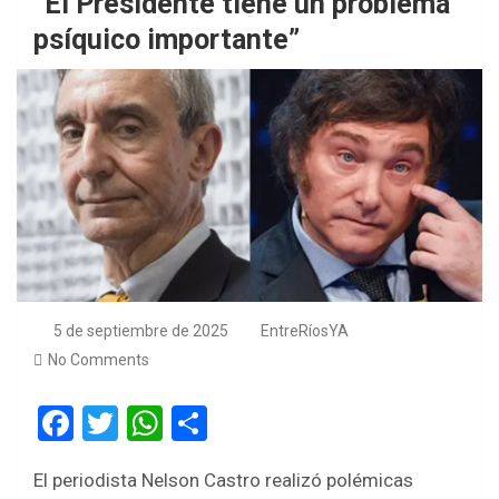
“El Presidente tiene un problema
psíquico importante”
5 de septiembre de 2025
EntreRíosYA
No Comments
F
T
W
S
a
wi
h
h
El periodista Nelson Castro realizó polémicas
ce
tt
at
ar