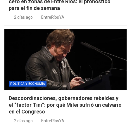
cero en zonas de Entre Ríos: el pronóstico
para el fin de semana
2 días ago
EntreRíosYA
POLÍTICA Y ECONOMÍA
Descoordinaciones, gobernadores rebeldes y
el “factor Tini”: por qué Milei sufrió un calvario
en el Congreso
2 días ago
EntreRíosYA