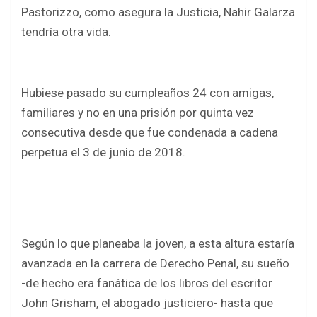
b
er
s
e
Pastorizzo, como asegura la Justicia, Nahir Galarza
o
A
tendría otra vida.
o
p
k
p
Hubiese pasado su cumpleaños 24 con amigas,
familiares y no en una prisión por quinta vez
consecutiva desde que fue condenada a cadena
perpetua el 3 de junio de 2018.
Según lo que planeaba la joven, a esta altura estaría
avanzada en la carrera de Derecho Penal, su sueño
-de hecho era fanática de los libros del escritor
John Grisham, el abogado justiciero- hasta que