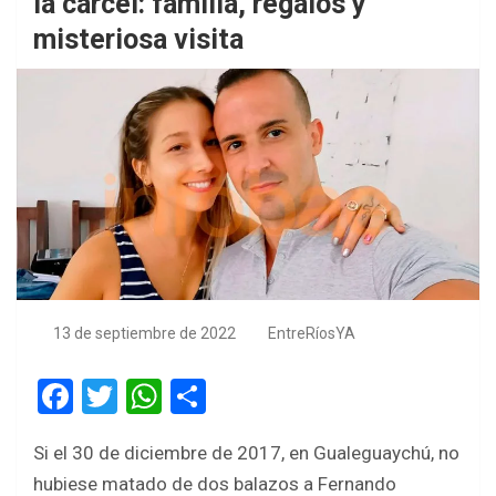
la cárcel: familia, regalos y
misteriosa visita
13 de septiembre de 2022
EntreRíosYA
F
T
W
S
a
wi
h
h
Si el 30 de diciembre de 2017, en Gualeguaychú, no
ce
tt
at
ar
hubiese matado de dos balazos a Fernando