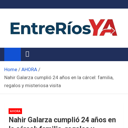
Skip
to
content
Noticias de Entre Ríos
Información de toda la provincia ahora
Home
AHORA
Nahir Galarza cumplió 24 años en la cárcel: familia,
regalos y misteriosa visita
AHORA
Nahir Galarza cumplió 24 años en