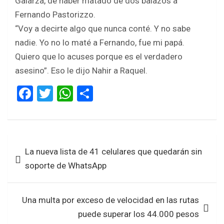
Galarza, de haber matado de dos balazos a
Fernando Pastorizzo.
“Voy a decirte algo que nunca conté. Y no sabe
nadie. Yo no lo maté a Fernando, fue mi papá.
Quiero que lo acuses porque es el verdadero
asesino”. Eso le dijo Nahir a Raquel.
F
T
W
S
a
wi
h
h
ce
tt
at
ar
b
er
s
e
Navegación
La nueva lista de 41 celulares que quedarán sin
o
A
de
soporte de WhatsApp
o
p
entradas
k
p
Una multa por exceso de velocidad en las rutas
puede superar los 44.000 pesos