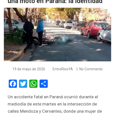
una moto en Paraná: la identidad
19 de mayo de 2026
EntreRíosYA
No Comments
F
T
W
S
a
wi
h
h
Un accidente fatal en Paraná ocurrió durante el
ce
tt
at
ar
mediodía de este martes en la intersección de
b
er
s
e
calles Mendoza y Cervantes, donde una mujer de