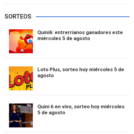
w
o
e
e
t
T
t
g
SORTEOS
i
u
e
b
a
o
e
l
Quini6: entrerrianos ganadores este
t
T
d
miércoles 5 de agosto
o
g
k
r
e
t
u
o
r
e
M
Loto Plus, sorteo hoy miércoles 5 de
e
b
agosto
k
a
s
a
r
e
m
t
p
Quini 6 en vivo, sorteo hoy miércoles
5 de agosto
s