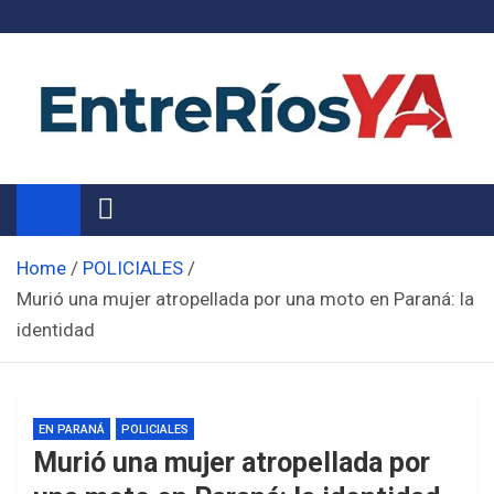
Skip
to
content
Noticias de Entre Ríos
Información de toda la provincia ahora
Home
POLICIALES
Murió una mujer atropellada por una moto en Paraná: la
identidad
EN PARANÁ
POLICIALES
Murió una mujer atropellada por