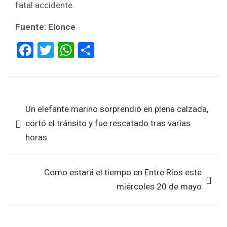
fatal accidente.
Fuente: Elonce
F
T
W
S
a
wi
h
h
ce
tt
at
ar
b
er
s
e
Navegación
Un elefante marino sorprendió en plena calzada,
o
A
de
cortó el tránsito y fue rescatado tras varias
o
p
entradas
horas
k
p
Como estará el tiempo en Entre Ríos este
miércoles 20 de mayo