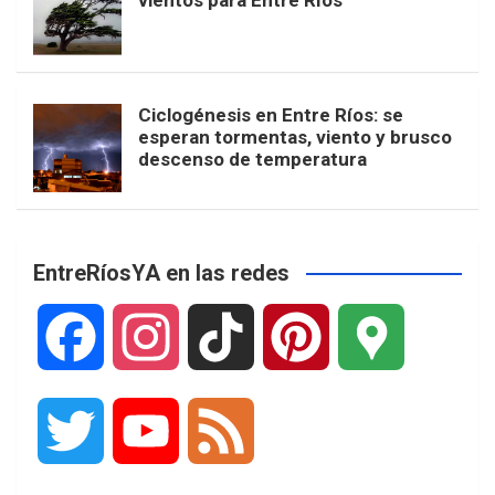
vientos para Entre Ríos
Ciclogénesis en Entre Ríos: se
esperan tormentas, viento y brusco
descenso de temperatura
EntreRíosYA en las redes
F
I
T
P
G
a
n
i
i
o
T
Y
F
c
s
k
n
o