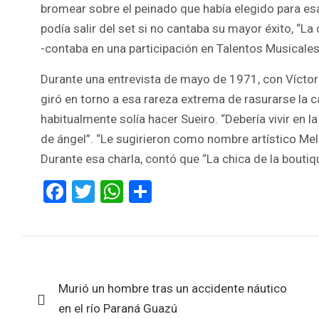
bromear sobre el peinado que había elegido para esa
podía salir del set si no cantaba su mayor éxito, “La
-contaba en una participación en Talentos Musicales
Durante una entrevista de mayo de 1971, con Víctor S
giró en torno a esa rareza extrema de rasurarse la c
habitualmente solía hacer Sueiro. “Debería vivir en la
de ángel”. “Le sugirieron como nombre artístico Mel
Durante esa charla, contó que “La chica de la boutiqu
F
T
W
S
a
wi
h
h
ce
tt
at
ar
b
er
s
e
Navegación
o
A
Murió un hombre tras un accidente náutico
de
o
p
en el río Paraná Guazú