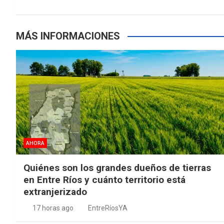
k
p
entradas
MÁS INFORMACIONES
AHORA
Quiénes son los grandes dueños de tierras
en Entre Ríos y cuánto territorio está
extranjerizado
17 horas ago
EntreRíosYA