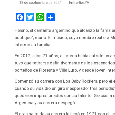
18 de septiembre de 2024
EntreRíosYA
F
T
W
S
a
wi
h
h
Heleno, el cantante argentino que alcanzó la fama en
ce
tt
at
ar
boutique”, murió. El músico, cuyo nombre real era Mi
b
er
s
e
informó su familia.
o
A
En 2012, a los 71 años, el artista había sufrido un 
o
p
tuvo que retirarse definitivamente de los escenarios
k
p
porteños de Floresta y Villa Luro, y desde joven int
Comenzó su carrera con Los Baby Rockers, pero el éx
cuando su vida dio un giro inesperado: tres periodis
quedaron impresionados con su talento. Gracias a el
Argentina y su carrera despegó.
El gran salto de su carrera le llegó en 1971 con el l