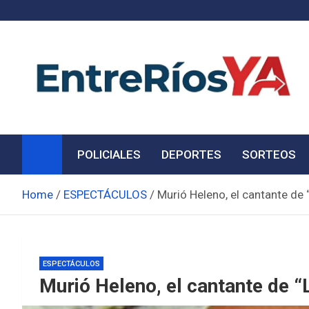
Skip
to
content
Noticias de Entre Ríos
Información de toda la provincia ahora
POLICIALES
DEPORTES
SORTEOS
Home
ESPECTÁCULOS
Murió Heleno, el cantante de 
ESPECTÁCULOS
Murió Heleno, el cantante de “