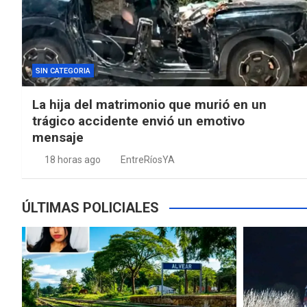
SIN CATEGORIA
La hija del matrimonio que murió en un
trágico accidente envió un emotivo
mensaje
18 horas ago
EntreRíosYA
ÚLTIMAS POLICIALES