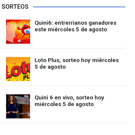
e
t
T
t
g
SORTEOS
i
u
e
b
a
o
e
l
Quini6: entrerrianos ganadores
t
T
d
este miércoles 5 de agosto
o
g
k
r
e
t
u
o
r
e
M
Loto Plus, sorteo hoy miércoles
e
b
5 de agosto
k
a
s
a
r
e
m
t
p
Quini 6 en vivo, sorteo hoy
miércoles 5 de agosto
s