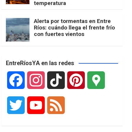
temperatura
Alerta por tormentas en Entre
Ríos: cuándo llega el frente frío
con fuertes vientos
EntreRíosYA en las redes
F
I
T
P
G
a
n
i
i
o
T
Y
F
c
s
k
n
o
w
o
e