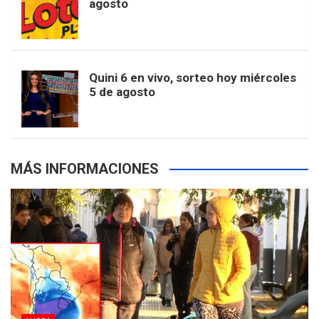
agosto
k
a
s
a
r
e
m
t
p
Quini 6 en vivo, sorteo hoy miércoles
5 de agosto
s
MÁS INFORMACIONES