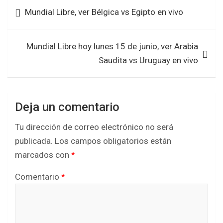
b
er
s
e
Navegación
Mundial Libre, ver Bélgica vs Egipto en vivo
o
A
de
o
p
entradas
k
p
Mundial Libre hoy lunes 15 de junio, ver Arabia
Saudita vs Uruguay en vivo
Deja un comentario
Tu dirección de correo electrónico no será
publicada.
Los campos obligatorios están
marcados con
*
Comentario
*