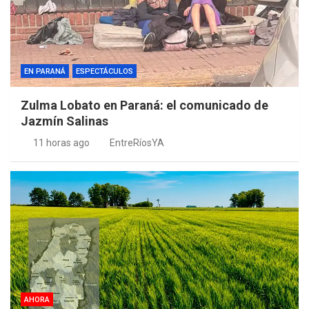
EN PARANÁ
ESPECTÁCULOS
Zulma Lobato en Paraná: el comunicado de
Jazmín Salinas
11 horas ago
EntreRíosYA
AHORA