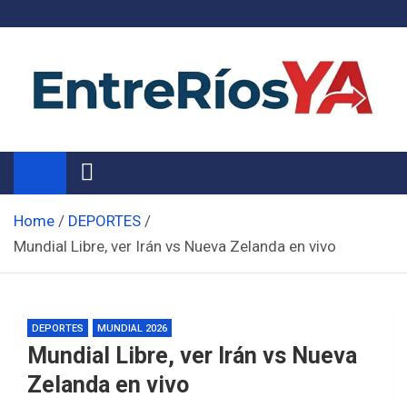
Skip
to
content
Noticias de Entre Ríos
Información de toda la provincia ahora
Home
DEPORTES
Mundial Libre, ver Irán vs Nueva Zelanda en vivo
DEPORTES
MUNDIAL 2026
Mundial Libre, ver Irán vs Nueva
Zelanda en vivo