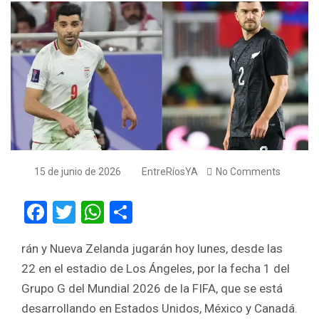
15 de junio de 2026
EntreRíosYA
No Comments
F
T
W
S
a
wi
h
h
rán y Nueva Zelanda jugarán hoy lunes, desde las
ce
tt
at
ar
22 en el estadio de Los Ángeles, por la fecha 1 del
b
er
s
e
Grupo G del Mundial 2026 de la FIFA, que se está
o
A
desarrollando en Estados Unidos, México y Canadá.