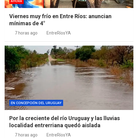
AHORA
Viernes muy frío en Entre Ríos: anuncian
mínimas de 4°
7 horas ago
EntreRíosYA
EN CONCEPCIÓN DEL URUGUAY
Por la creciente del río Uruguay y las lluvias
localidad entrerriana quedó aislada
7 horas ago
EntreRíosYA