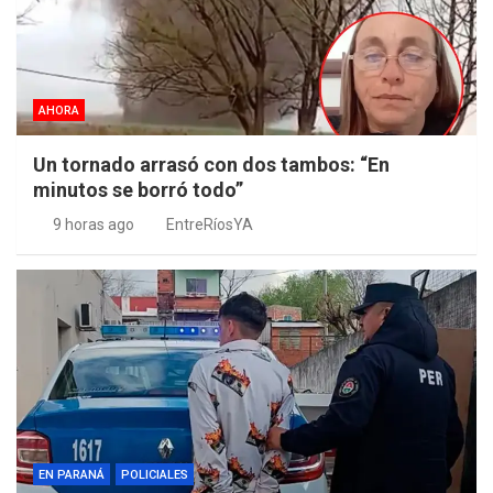
AHORA
Un tornado arrasó con dos tambos: “En
minutos se borró todo”
9 horas ago
EntreRíosYA
EN PARANÁ
POLICIALES