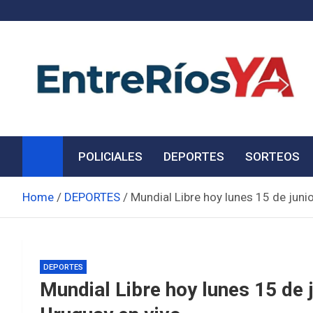
Skip
to
content
Noticias de Entre Ríos
Información de toda la provincia ahora
POLICIALES
DEPORTES
SORTEOS
Home
DEPORTES
Mundial Libre hoy lunes 15 de junio
DEPORTES
Mundial Libre hoy lunes 15 de j