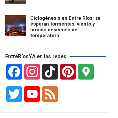
Ciclogénesis en Entre Ríos: se
esperan tormentas, viento y
brusco descenso de
temperatura
EntreRíosYA en las redes
F
I
T
P
G
a
n
i
i
o
T
Y
F
c
s
k
n
o
w
o
e