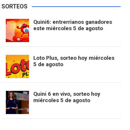
e
t
T
t
g
SORTEOS
i
u
e
b
a
o
e
l
Quini6: entrerrianos ganadores
t
T
d
este miércoles 5 de agosto
o
g
k
r
e
t
u
o
r
e
M
Loto Plus, sorteo hoy miércoles
e
b
5 de agosto
k
a
s
a
r
e
m
t
p
Quini 6 en vivo, sorteo hoy
miércoles 5 de agosto
s