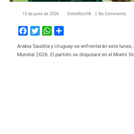
15 de junio de 2026
EntreRíosYA
No Comments
F
T
W
S
a
wi
h
h
Arabia Saudita y Uruguay se enfrentarán este lunes, 
ce
tt
at
ar
Mundial 2026. El partido se disputará en el Miami S
b
er
s
e
o
A
o
p
k
p