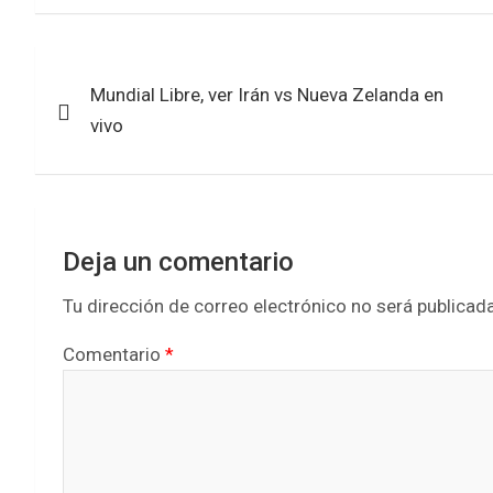
ce
tt
at
ar
b
er
s
e
Navegación
o
A
Mundial Libre, ver Irán vs Nueva Zelanda en
de
o
p
vivo
k
p
entradas
Deja un comentario
Tu dirección de correo electrónico no será publicada
Comentario
*