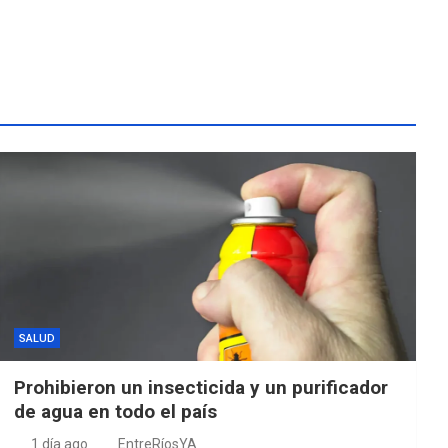
SALUD
Prohibieron un insecticida y un purificador
de agua en todo el país
1 día ago
EntreRíosYA