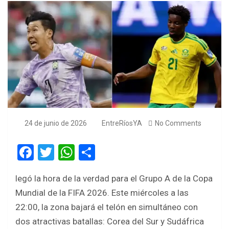
24 de junio de 2026
EntreRíosYA
No Comments
F
T
W
S
a
wi
h
h
legó la hora de la verdad para el Grupo A de la Copa
ce
tt
at
ar
Mundial de la FIFA 2026. Este miércoles a las
b
er
s
e
22:00, la zona bajará el telón en simultáneo con
o
A
dos atractivas batallas: Corea del Sur y Sudáfrica