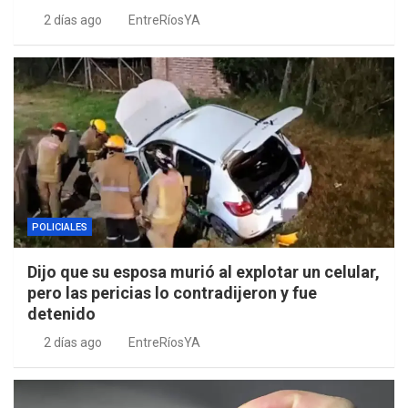
2 días ago
EntreRíosYA
POLICIALES
Dijo que su esposa murió al explotar un celular,
pero las pericias lo contradijeron y fue
detenido
2 días ago
EntreRíosYA