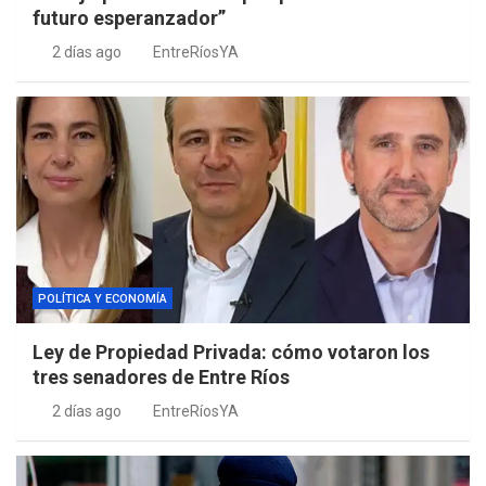
futuro esperanzador”
2 días ago
EntreRíosYA
POLÍTICA Y ECONOMÍA
Ley de Propiedad Privada: cómo votaron los
tres senadores de Entre Ríos
2 días ago
EntreRíosYA