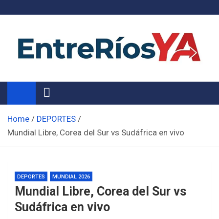
Skip
to
content
Noticias de Entre Ríos
Información de toda la provincia ahora
Home
DEPORTES
Mundial Libre, Corea del Sur vs Sudáfrica en vivo
DEPORTES
MUNDIAL 2026
Mundial Libre, Corea del Sur vs
Sudáfrica en vivo