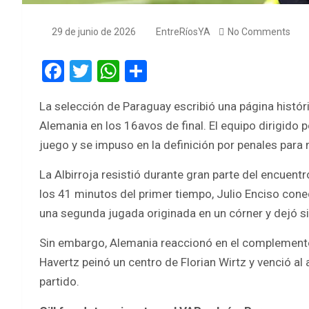
29 de junio de 2026
EntreRíosYA
No Comments
F
T
W
S
a
wi
h
h
La selección de Paraguay escribió una página histór
ce
tt
at
ar
Alemania en los 16avos de final. El equipo dirigido
b
er
s
e
juego y se impuso en la definición por penales para
o
A
La Albirroja resistió durante gran parte del encuen
o
p
los 41 minutos del primer tiempo, Julio Enciso con
k
p
una segunda jugada originada en un córner y dejó si
Sin embargo, Alemania reaccionó en el complemento 
Havertz peinó un centro de Florian Wirtz y venció al 
partido.