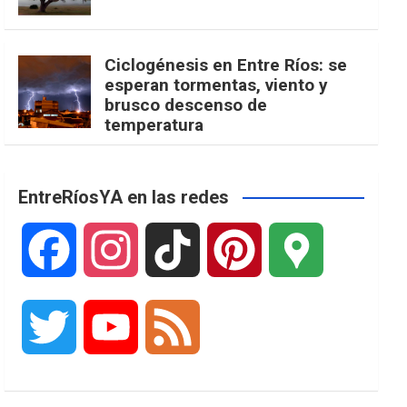
Ciclogénesis en Entre Ríos: se
esperan tormentas, viento y
brusco descenso de
temperatura
EntreRíosYA en las redes
F
I
T
P
G
a
n
i
i
o
T
Y
F
c
s
k
n
o
w
o
e